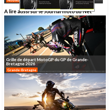
Nouveautés 2026
Custom
A lire aussi sur le Journal moto du Net
Grille
de
départ
MotoGP
du
GP
de
Grande-
Bretagne
2026
Grande-Bretagne