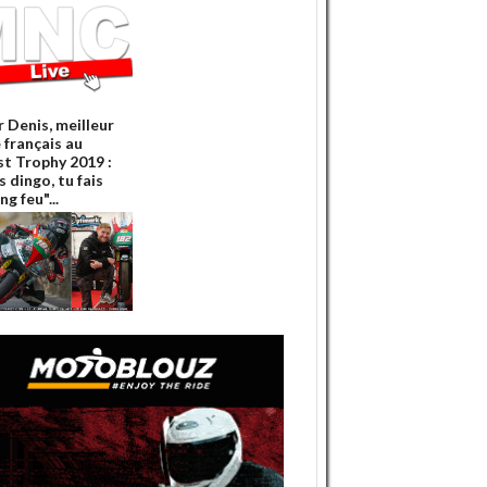
r Denis, meilleur
 français au
st Trophy 2019 :
es dingo, tu fais
ng feu"...