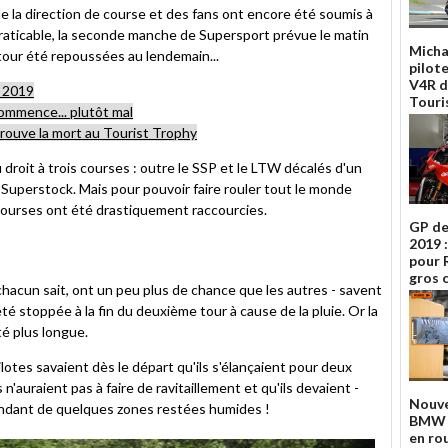
de la direction de course et des fans ont encore été soumis à
aticable, la seconde manche de Supersport prévue le matin
Micha
 tour été repoussées au lendemain...
pilot
V4R d
y 2019
Touri
ommence... plutôt mal
rouve la mort au Tourist Trophy
 droit à trois courses : outre le SSP et le LTW décalés d'un
 Superstock. Mais pour pouvoir faire rouler tout le monde
 courses ont été drastiquement raccourcies.
GP d
2019 :
pour 
gros 
acun sait, ont un peu plus de chance que les autres - savent
é stoppée à la fin du deuxième tour à cause de la pluie. Or la
é plus longue.
ilotes savaient dès le départ qu'ils s'élançaient pour deux
s n'auraient pas à faire de ravitaillement et qu'ils devaient -
Nouve
endant de quelques zones restées humides !
BMW :
en ro