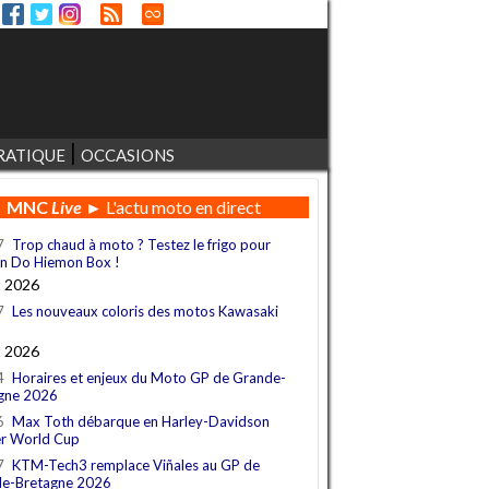
RATIQUE
OCCASIONS
MNC
Live
► L'actu moto en direct
7
Trop chaud à moto ? Testez le frigo pour
n Do Hiemon Box !
t 2026
7
Les nouveaux coloris des motos Kawasaki
t 2026
4
Horaires et enjeux du Moto GP de Grande-
gne 2026
6
Max Toth débarque en Harley-Davidson
r World Cup
7
KTM-Tech3 remplace Viñales au GP de
e-Bretagne 2026