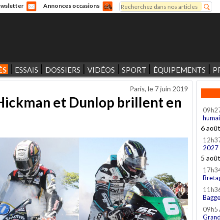
Rechercher
wsletter
Annonces occasions
Formulaire de recherche
ÉS
ESSAIS
DOSSIERS
VIDÉOS
SPORT
ÉQUIPEMENTS
P
Paris, le
7 juin 2019
Hickman et Dunlop brillent en
09h2
humai
6 aoû
12h3
2027
5 aoû
17h3
Breta
11h3
Bagge
09h5
Grand