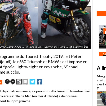
S
programme du Tourist Trophy 2019... et Peter
(jeudi), le n°60 Triumph et BMW s'est imposé en
atégorie Lightweight en revanche, Michael
A li
ème succès.
Morga
vrai d
Imprimer
Envoyer
Partager
Partager
0
+
9
c'est
cet
sur
sur
!"
article
Twitter
Facebook
t déjà mal commencé, se poursuit difficilement : la météo bien
à
nière sur l'Ile de Man (en mer d'Irlande) a de nouveau
un
ement leur programme.
ami