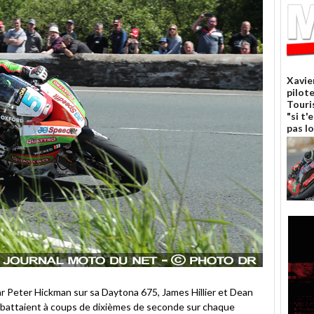
Xavie
pilote
Touri
"si t'
pas lo
ar Peter Hickman sur sa Daytona 675, James Hillier et Dean
e battaient à coups de dixièmes de seconde sur chaque