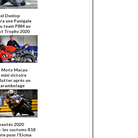
el Dunlop
era une Panigale
u team PBM au
st Trophy 2020
e Moto Macao
 mini victoire
Rutter après un
carambolage
autés 2020
 les customs R18
ute pour l'Eicma