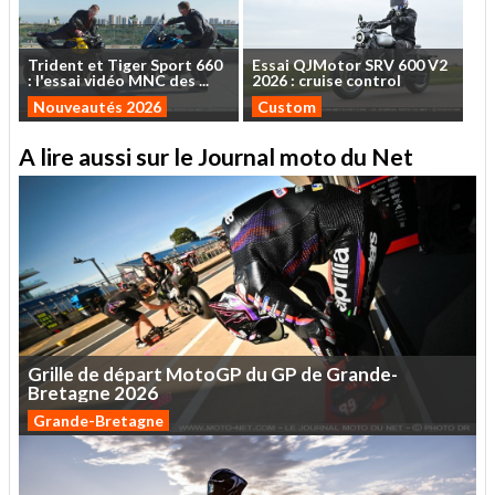
Trident
et
Tiger
Sport
660
Essai
QJMotor
SRV
600
V2
:
l'essai
vidéo
MNC
des
...
2026
:
cruise
control
Nouveautés 2026
Custom
A lire aussi sur le Journal moto du Net
Grille
de
départ
MotoGP
du
GP
de
Grande-
Bretagne
2026
Grande-Bretagne