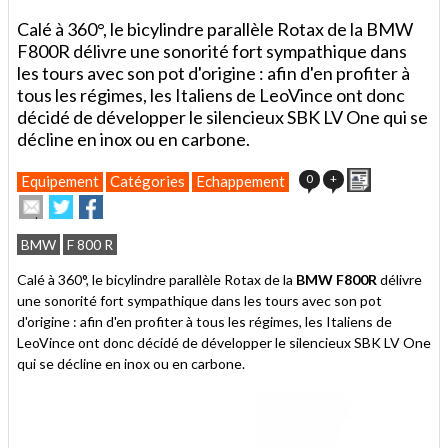
Calé à 360°, le bicylindre parallèle Rotax de la BMW
F800R délivre une sonorité fort sympathique dans
les tours avec son pot d'origine : afin d'en profiter à
tous les régimes, les Italiens de LeoVince ont donc
décidé de développer le silencieux SBK LV One qui se
décline en inox ou en carbone.
Imprimer
0
+
Equipement
Catégories
Echappement
Envoyer
Partager
Partager
cet
sur
sur
article
Twitter
Facebook
BMW
F 800 R
à
un
Calé à 360°, le bicylindre parallèle Rotax de la
BMW F800R
délivre
ami
une sonorité fort sympathique dans les tours avec son pot
d'origine : afin d'en profiter à tous les régimes, les Italiens de
LeoVince ont donc décidé de développer le silencieux SBK LV One
qui se décline en inox ou en carbone.