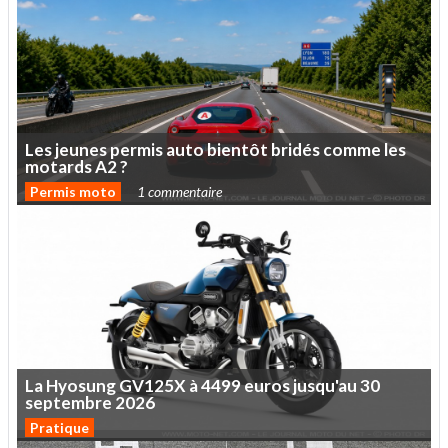
Les
jeunes
permis
auto
bientôt
bridés
comme
les
motards
A2
?
Permis moto
1 commentaire
La
Hyosung
GV125X
à
4499
euros
jusqu'au
30
septembre
2026
Pratique