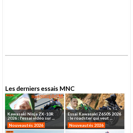
.
.
Les derniers essais MNC
Kawasaki
Ninja
ZX-10R
Essai
Kawasaki
Z650S
2026
2026
:
l'essai
vidéo
sur
...
:
le
roadster
qui
veut
...
Nouveautés 2026
Nouveautés 2026