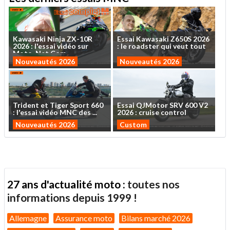
Kawasaki
Ninja
ZX-10R
Essai
Kawasaki
Z650S
2026
2026
:
l'essai
vidéo
sur
:
le
roadster
qui
veut
tout
Moto-Net.Com
...
Nouveautés 2026
Nouveautés 2026
Trident
et
Tiger
Sport
660
Essai
QJMotor
SRV
600
V2
:
l'essai
vidéo
MNC
des
...
2026
:
cruise
control
Nouveautés 2026
Custom
27 ans d'actualité moto :
toutes nos
informations depuis 1999 !
Allemagne
Assurance moto
Bilans marché 2026