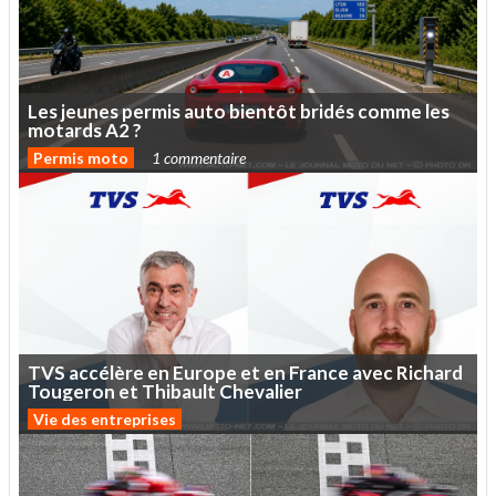
Les
jeunes
permis
auto
bientôt
bridés
comme
les
motards
A2
?
Permis moto
1 commentaire
TVS
accélère
en
Europe
et
en
France
avec
Richard
Tougeron
et
Thibault
Chevalier
Vie des entreprises