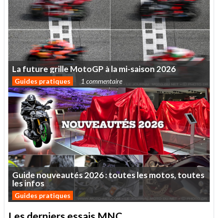
La
future
grille
MotoGP
à
la
mi-saison
2026
Guides pratiques
1 commentaire
Guide
nouveautés
2026
:
toutes
les
motos,
toutes
les
infos
Guides pratiques
Les derniers essais MNC