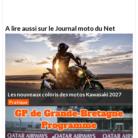
A lire aussi sur le Journal moto du Net
Les
nouveaux
coloris
des
motos
Kawasaki
2027
Pratique