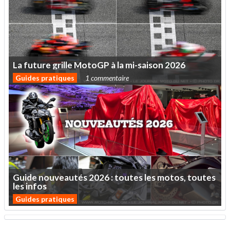
La
future
grille
MotoGP
à
la
mi-saison
2026
Guides pratiques
1 commentaire
Guide
nouveautés
2026
:
toutes
les
motos,
toutes
les
infos
Guides pratiques