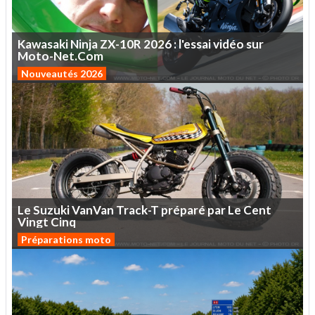
Kawasaki
Ninja
ZX-10R
2026
:
l'essai
vidéo
sur
Moto-Net.Com
Nouveautés 2026
Le
Suzuki
VanVan
Track-T
préparé
par
Le
Cent
Vingt
Cinq
Préparations moto