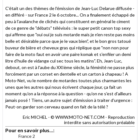
cet
sur
sur
article
Twitter
Facebook
C'était un des thèmes de l'émission de Jean-Luc Delarue diffusée -
à
en différé - sur France 2 le 6 octobre... On a finalement échappé de
un
peu à l'avalanche de clichés qui constituent en général le ciment
ami
de ce genre de "débats" télévisés : le super petit canon top sexy
qui affirme que "oui oui je suis motarde mais je n'en reste pas moins
belle et désirable parce que je le vaux bien", et le bon gros tatoué
buveur de bière et cheveux gras qui réplique que "non non pour
faire de la moto faut en avoir une paire komak et s'enfiler un demi
litre d'huile de vidange cul sec tous les matins". Eh, Jean-Luc,
debout, on est à l'aube du XXIème siècle, la féminité ne passe plus
forcément par un corset en dentelle et un carton à chapeau ! A
Moto-Net, vu le nombre de motardes toutes plus charmantes les
unes que les autres qui nous écrivent chaque jour, ça fait un
moment qu'on a la réponse à la question - qu'on ne s'est d'ailleurs
jamais posé ! Tiens, un autre sujet d'émission à traiter d'urgence :
Peut-on garder son cerveau quand on fait de la télé ?
Eric MICHEL - © WWW.MOTO-NET.COM - Reproduction
interdite sans autorisation préalable
Pour en savoir plus...:
France 2