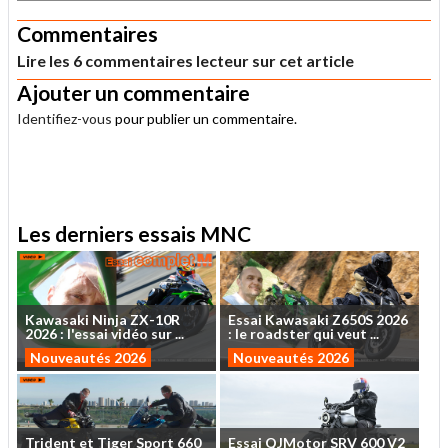
Commentaires
Lire les 6 commentaires lecteur sur cet article
Ajouter un commentaire
Identifiez-vous
pour publier un commentaire.
.
Les derniers essais MNC
Kawasaki
Ninja
ZX-10R
Essai
Kawasaki
Z650S
2026
2026
:
l'essai
vidéo
sur
...
:
le
roadster
qui
veut
...
Nouveautés 2026
Nouveautés 2026
Trident
et
Tiger
Sport
660
Essai
QJMotor
SRV
600
V2