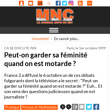
L'essentiel
-
En savoir plus...
CA SE DISCUTE PAS
Paris, le
1er octobre 1999
Peut-on garder sa féminité
quand on est motarde ?
France 2 a diffusé le 6 octobre un de ces débats
fulgurants dont la télévision a le secret : "Peut-on
garder sa féminité quand on est motarde ?" Euh... Et
son sens des questions judicieuses quand on est
journaliste ?
Imprimer
Envoyer
Partager
Partag
6
+
Pratique
Presse et Multimédia