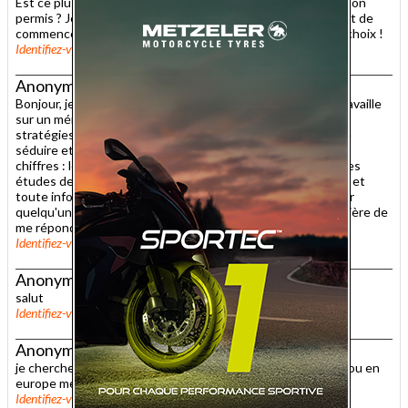
Est ce plus difficille pour une fille que un garcon de passer son
permis ? Je pense me faire la main avec une petite 125 avant de
commencer. Mon mari motard n'approuve pas du tout mon choix !
Identifiez-vous
pour publier un commentaire
Signaler un abus
Anonyme
, le 15 novembre 2004 à 13h11
Bonjour, je suis une étudiante en école de commerce qui travaille
sur un mémoire de fin de cycle dont le sujet est "Quelles
stratégies les fabricants de deux roues adoptent-ils afin de
séduire et fidéliser une clientèle féminine?" Je cherche des
chiffres : le nombre de motardes en France et en Europe, des
études de marché sur le secteur, des analyses de stratégie et
toute info susceptible de m'aider. PLEASE HELP, surtout sur
quelqu'un bosse dessus ou sait à qui je peux m'adresser. Prière de
me répondre directement sur ma boite. MERCI A TOUS!!!
Identifiez-vous
pour publier un commentaire
Signaler un abus
Anonyme
, le 9 décembre 2003 à 21h21
salut
Identifiez-vous
pour publier un commentaire
Signaler un abus
Anonyme
, le 10 octobre 2003 à 13h16
je cherche les statistique des femmes motardes en france ou en
europe merci de m'aider je suis motarde aussi
Identifiez-vous
pour publier un commentaire
Signaler un abus