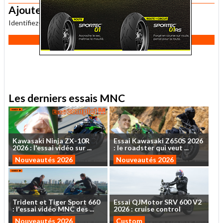
Ajouter un commentaire
Identifiez-vous
pour publier un commentaire.
Inscription Newsletter MNC
Les derniers essais MNC
Kawasaki
Ninja
ZX-10R
Essai
Kawasaki
Z650S
2026
2026
:
l'essai
vidéo
sur
...
:
le
roadster
qui
veut
...
Nouveautés 2026
Nouveautés 2026
Trident
et
Tiger
Sport
660
Essai
QJMotor
SRV
600
V2
:
l'essai
vidéo
MNC
des
...
2026
:
cruise
control
Nouveautés 2026
Custom