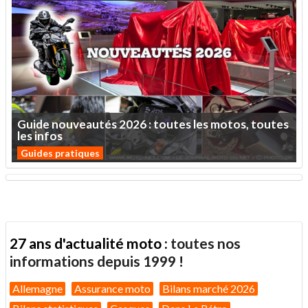
Guide
nouveautés
2026
:
toutes
les
motos,
toutes
les
infos
Guides pratiques
27 ans d'actualité moto :
toutes nos
informations depuis 1999 !
Allemagne
Assurance moto
Bilans marché 2026