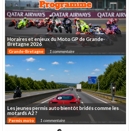
Horaires
et
enjeux
du
Moto
GP
de
Grande-
Bretagne
2026
Grande-Bretagne
1 commentaire
Les
jeunes
permis
auto
bientôt
bridés
comme
les
motards
A2
?
Permis moto
1 commentaire