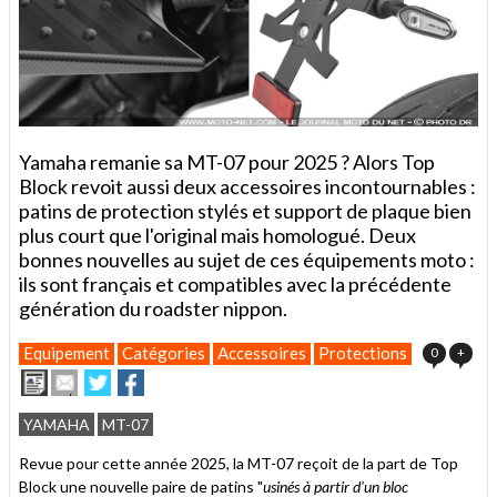
Yamaha remanie sa MT-07 pour 2025 ? Alors Top
Block revoit aussi deux accessoires incontournables :
patins de protection stylés et support de plaque bien
plus court que l'original mais homologué. Deux
bonnes nouvelles au sujet de ces équipements moto :
ils sont français et compatibles avec la précédente
génération du roadster nippon.
Equipement
Catégories
Accessoires
Protections
0
+
Imprimer
Envoyer
Partager
Partager
cet
sur
sur
article
Twitter
Facebook
YAMAHA
MT-07
à
un
Revue pour cette année 2025, la MT-07 reçoit de la part de Top
ami
Block une nouvelle paire de patins "
usinés à partir d'un bloc