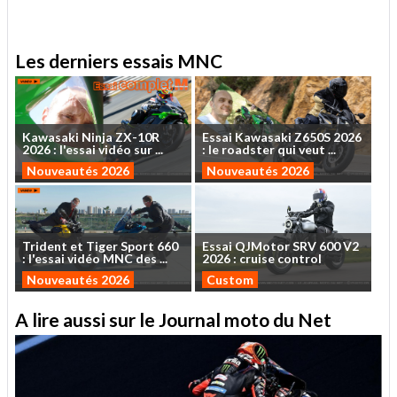
Les derniers essais MNC
Kawasaki
Ninja
ZX-10R
Essai
Kawasaki
Z650S
2026
2026
:
l'essai
vidéo
sur
...
:
le
roadster
qui
veut
...
Nouveautés 2026
Nouveautés 2026
Trident
et
Tiger
Sport
660
Essai
QJMotor
SRV
600
V2
:
l'essai
vidéo
MNC
des
...
2026
:
cruise
control
Nouveautés 2026
Custom
A lire aussi sur le Journal moto du Net