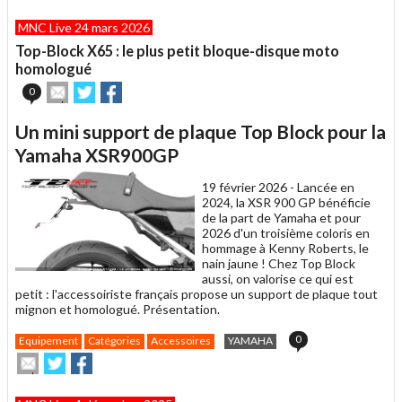
article
Twitter
Facebook
MNC Live 24 mars 2026
à
un
Top-Block X65 : le plus petit bloque-disque moto
ami
homologué
Envoyer
Partager
Partager
0
cet
sur
sur
article
Twitter
Facebook
Un mini support de plaque Top Block pour la
à
un
Yamaha XSR900GP
ami
19 février 2026 -
Lancée en
2024, la XSR 900 GP bénéficie
de la part de Yamaha et pour
2026 d'un troisième coloris en
hommage à Kenny Roberts, le
nain jaune ! Chez Top Block
aussi, on valorise ce qui est
petit : l'accessoiriste français propose un support de plaque tout
mignon et homologué. Présentation.
0
Equipement
Catégories
Accessoires
YAMAHA
Envoyer
Partager
Partager
cet
sur
sur
article
Twitter
Facebook