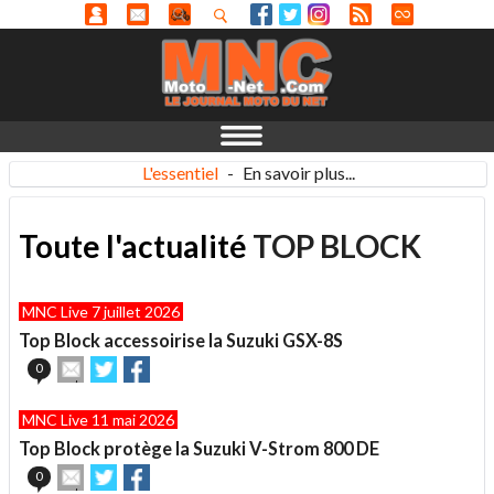
L'essentiel
-
En savoir plus...
Toute l'actualité
TOP BLOCK
MNC Live 7 juillet 2026
Top Block accessoirise la Suzuki GSX-8S
Envoyer
Partager
Partager
0
cet
sur
sur
article
Twitter
Facebook
MNC Live 11 mai 2026
à
un
Top Block protège la Suzuki V-Strom 800 DE
ami
Envoyer
Partager
Partager
0
cet
sur
sur