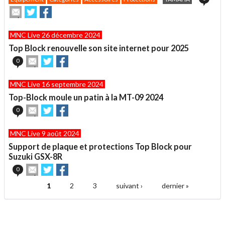
Envoyer
Partager
Partager
cet
sur
sur
article
Twitter
Facebook
MNC Live 26 décembre 2024
à
un
Top Block renouvelle son site internet pour 2025
ami
Envoyer
Partager
Partager
0
cet
sur
sur
article
Twitter
Facebook
MNC Live 16 septembre 2024
à
un
Top-Block moule un patin à la MT-09 2024
ami
Envoyer
Partager
Partager
0
cet
sur
sur
article
Twitter
Facebook
MNC Live 9 août 2024
à
un
Support de plaque et protections Top Block pour
ami
Suzuki GSX-8R
Envoyer
Partager
Partager
0
cet
sur
sur
article
Twitter
Facebook
1
2
3
suivant ›
dernier »
Pages
à
un
ami