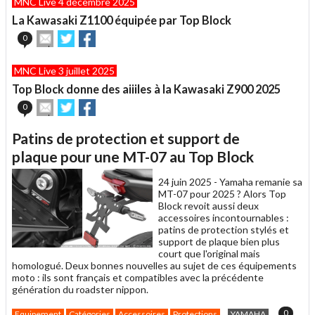
MNC Live 4 décembre 2025
à
un
La Kawasaki Z1100 équipée par Top Block
ami
Envoyer
Partager
Partager
0
cet
sur
sur
article
Twitter
Facebook
MNC Live 3 juillet 2025
à
un
Top Block donne des aiiiles à la Kawasaki Z900 2025
ami
Envoyer
Partager
Partager
0
cet
sur
sur
article
Twitter
Facebook
Patins de protection et support de
à
un
plaque pour une MT-07 au Top Block
ami
24 juin 2025 -
Yamaha remanie sa
MT-07 pour 2025 ? Alors Top
Block revoit aussi deux
accessoires incontournables :
patins de protection stylés et
support de plaque bien plus
court que l'original mais
homologué. Deux bonnes nouvelles au sujet de ces équipements
moto : ils sont français et compatibles avec la précédente
génération du roadster nippon.
0
Equipement
Catégories
Accessoires
Protections
YAMAHA