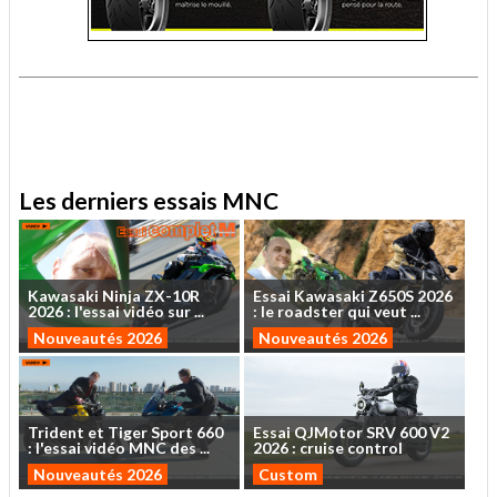
.
.
Les derniers essais MNC
Kawasaki
Ninja
ZX-10R
Essai
Kawasaki
Z650S
2026
2026
:
l'essai
vidéo
sur
...
:
le
roadster
qui
veut
...
Nouveautés 2026
Nouveautés 2026
Trident
et
Tiger
Sport
660
Essai
QJMotor
SRV
600
V2
:
l'essai
vidéo
MNC
des
...
2026
:
cruise
control
Nouveautés 2026
Custom