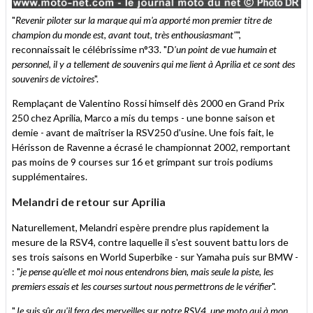
"
Revenir piloter sur la marque qui m'a apporté mon premier titre de
champion du monde est, avant tout, très enthousiasmant"
",
reconnaissait le célébrissime n°33. "
D'un point de vue humain et
personnel, il y a tellement de souvenirs qui me lient à Aprilia et ce sont des
souvenirs de victoires
".
Remplaçant de Valentino Rossi himself dès 2000 en Grand Prix
250 chez Aprilia, Marco a mis du temps - une bonne saison et
demie - avant de maîtriser la RSV250 d'usine. Une fois fait, le
Hérisson de Ravenne a écrasé le championnat 2002, remportant
pas moins de 9 courses sur 16 et grimpant sur trois podiums
supplémentaires.
Melandri de retour sur Aprilia
Naturellement, Melandri espère prendre plus rapidement la
mesure de la RSV4, contre laquelle il s'est souvent battu lors de
ses trois saisons en World Superbike - sur Yamaha puis sur BMW -
: "
je pense qu'elle et moi nous entendrons bien, mais seule la piste, les
premiers essais et les courses surtout nous permettrons de le vérifier
".
"
Je suis sûr qu'il fera des merveilles sur notre RSV4, une moto qui à mon