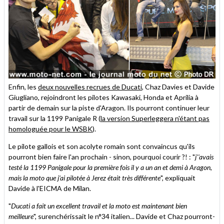
Enfin, les
deux nouvelles recrues de Ducati
, Chaz Davies et Davide
Giugliano, rejoindront les pilotes Kawasaki, Honda et Aprilia à
partir de demain sur la piste d'Aragon. Ils pourront continuer leur
travail sur la 1199 Panigale R (
la version Superleggera n'étant pas
homologuée pour le WSBK
).
Le pilote gallois et son acolyte romain sont convaincus qu'ils
pourront bien faire l'an prochain - sinon, pourquoi courir ?! : "
j''avais
testé la 1199 Panigale pour la première fois il y a un an et demi à Aragon,
mais la moto que j'ai pilotée à Jerez était très différente
", expliquait
Davide à l'EICMA de Milan.
"
Ducati a fait un excellent travail et la moto est maintenant bien
meilleure
", surenchérissait le n°34 italien... Davide et Chaz pourront-