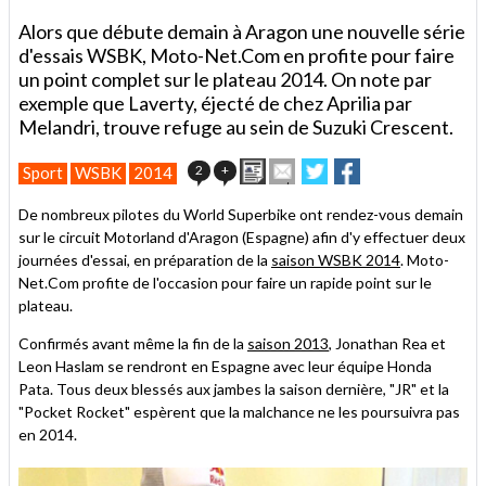
Alors que débute demain à Aragon une nouvelle série
d'essais WSBK, Moto-Net.Com en profite pour faire
un point complet sur le plateau 2014. On note par
exemple que Laverty, éjecté de chez Aprilia par
Melandri, trouve refuge au sein de Suzuki Crescent.
Imprimer
Envoyer
Partager
Partager
2
+
Sport
WSBK
2014
cet
sur
sur
article
Twitter
Facebook
De nombreux pilotes du World Superbike ont rendez-vous demain
à
sur le circuit Motorland d'Aragon (Espagne) afin d'y effectuer deux
un
journées d'essai, en préparation de la
ami
saison WSBK 2014
. Moto-
Net.Com profite de l'occasion pour faire un rapide point sur le
plateau.
Confirmés avant même la fin de la
saison 2013
, Jonathan Rea et
Leon Haslam se rendront en Espagne avec leur équipe Honda
Pata. Tous deux blessés aux jambes la saison dernière, "JR" et la
"Pocket Rocket" espèrent que la malchance ne les poursuivra pas
en 2014.