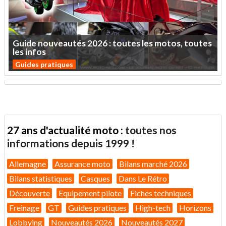
Guide
nouveautés
2026
:
toutes
les
motos,
toutes
les
infos
Guides pratiques
27 ans d'actualité moto :
toutes nos
informations depuis 1999 !
Allemagne
Assurance moto
Bilans marché 2026
Bilans statistiques
Casques
Dans Le Rétro
Découverte
Equipement pilote
Fiches techniques
Freinage
GT
Guides pratiques
High-tech
Horizons
Lobbying
Nouveautés 2026
Nouveautés 2027