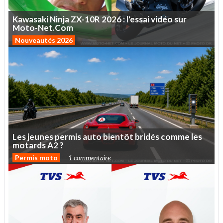
Kawasaki
Ninja
ZX-10R
2026
:
l'essai
vidéo
sur
Moto-Net.Com
Nouveautés 2026
Les
jeunes
permis
auto
bientôt
bridés
comme
les
motards
A2
?
Permis moto
1 commentaire