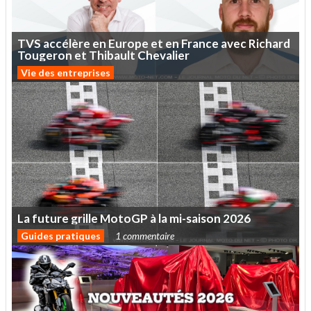
TVS
accélère
en
Europe
et
en
France
avec
Richard
Tougeron
et
Thibault
Chevalier
Vie des entreprises
La
future
grille
MotoGP
à
la
mi-saison
2026
Guides pratiques
1 commentaire