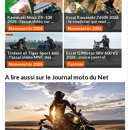
Kawasaki
Ninja
ZX-10R
Essai
Kawasaki
Z650S
2026
2026
:
l'essai
vidéo
sur
...
:
le
roadster
qui
veut
...
Nouveautés 2026
Nouveautés 2026
Trident
et
Tiger
Sport
660
Essai
QJMotor
SRV
600
V2
:
l'essai
vidéo
MNC
des
...
2026
:
cruise
control
Nouveautés 2026
Custom
A lire aussi sur le Journal moto du Net