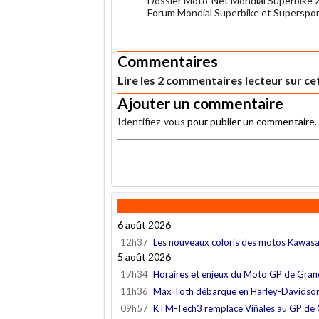
Dossier Moto-Net Mondial Superbike 
Forum Mondial Superbike et Superspo
.
Commentaires
Lire les 2 commentaires lecteur sur cet
Ajouter un commentaire
Identifiez-vous
pour publier un commentaire.
.
6 août 2026
12h37
Les nouveaux coloris des motos Kawas
5 août 2026
17h34
Horaires et enjeux du Moto GP de Gra
11h36
Max Toth débarque en Harley-Davidso
09h57
KTM-Tech3 remplace Viñales au GP de