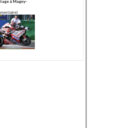
ntage à Magny-
s
mmentaire)