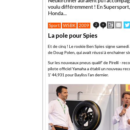
Neukirchner auraient pu l'accompagn
voulu différemment ! En Supersport
Honda...
Imprime
Env
2
+
Sport
WSBK
2009
cet
sur
article
Twi
La pole pour Spies
à
un
Et de cinq ! Le rookie Ben Spies signe samedi
ami
de Doug Polen, qui avait réussi à enchainer si
Sur les nouveaux pneus qualif' de Pirelli - reco
pilote officiel Yamaha a établi un nouveau rec
1' 44,931 pour Bayliss l'an dernier.