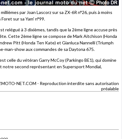
à 33 millièmes par Joan Lascorz sur sa ZX-6R n°26, puis à moins
 Foret sur sa Yam' n°99.
t relégué à 3 dixièmes, tandis que la 2ème ligne accuse près
tête. Cette 2ème ligne se compose de Mark Aitchison (Honda
ndrew Pitt (Honda Ten Kate) et Gianluca Nannelli (Triumph
i one-man-show aux commandes de sa Daytona 675.
st celle du vétéran Garry McCoy (Parkingo BE1), qui domine
t notre second représentant en Supersport Mondial,
MOTO-NET.COM - Reproduction interdite sans autorisation
préalable