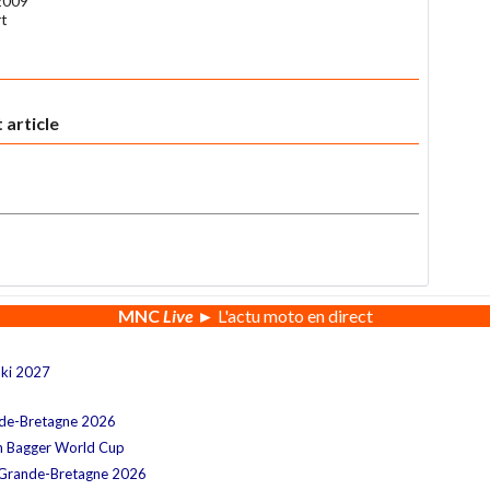
2009
rt
 article
MNC
Live
► L'actu moto en direct
aki 2027
nde-Bretagne 2026
n Bagger World Cup
 Grande-Bretagne 2026