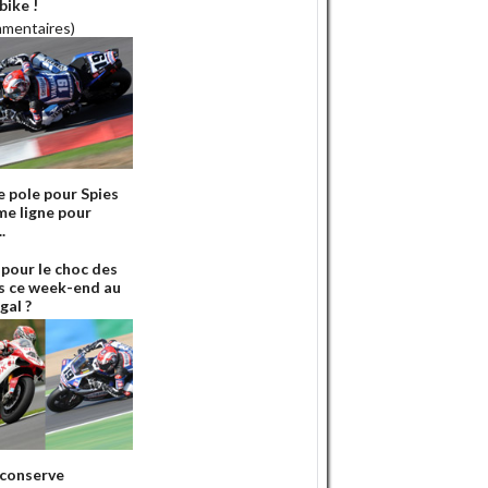
bike !
mmentaires)
 pole pour Spies
me ligne pour
.
 pour le choc des
s ce week-end au
gal ?
conserve