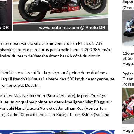
Super
(7 co
ce en observant la vitesse moyenne de sa R1 : les 5 739
 pistolet ont été parcourus par la balle bleue à 200,386 km/h !
11ème
 général du team de Yamaha étant basé à côté du circuit
et 3è
Haga..
Fabrizio se fait souffler la pole pour à peine deux dixièmes.
Prêts
, puisqu'il franchit lui-aussi la barre des 200 km/h de moyenne, se
Titan
Portu
 premier pilote Ducati !
te) et Max Neukirchner (Suzuki Alstare), la première ligne
s, et un cinquième pointe en deuxième ligne : Max Biaggi sur
 Noriyuki Haga (Ducati Xerox) et Jonathan Rea (Honda Ten
are), Carlos Checa (Honda Ten Kate) et Tom Sykes (Yamaha
Haga 