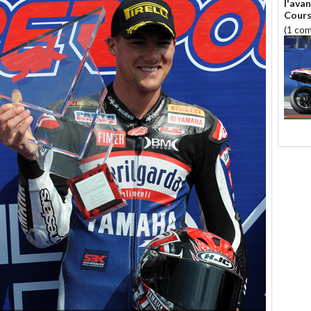
l'ava
Cour
(1 co