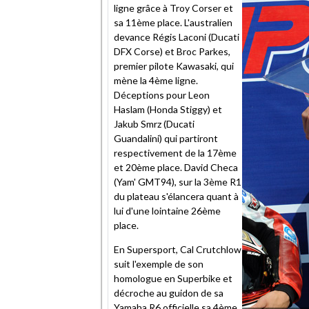
ligne grâce à Troy Corser et
sa 11ème place. L'australien
devance Régis Laconi (Ducati
DFX Corse) et Broc Parkes,
premier pilote Kawasaki, qui
mène la 4ème ligne.
Déceptions pour Leon
Haslam (Honda Stiggy) et
Jakub Smrz (Ducati
Guandalini) qui partiront
respectivement de la 17ème
et 20ème place. David Checa
(Yam' GMT94), sur la 3ème R1
du plateau s'élancera quant à
lui d'une lointaine 26ème
place.
En Supersport, Cal Crutchlow
suit l'exemple de son
homologue en Superbike et
décroche au guidon de sa
Yamaha R6 officielle sa 4ème