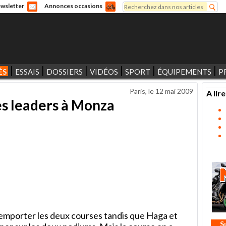
Rechercher
wsletter
Annonces occasions
Formulaire de recherche
ÉS
ESSAIS
DOSSIERS
VIDÉOS
SPORT
ÉQUIPEMENTS
P
Paris, le
12 mai 2009
A lire
les leaders à Monza
emporter les deux courses tandis que Haga et
S