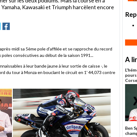
er sur les deux podiums. Mais la course en a
, Yamaha, Kawasaki et Triumph harcèlent encore
Rep
r
oyer
Partager
Partager
sur
tter
Facebook
 après-midi sa 5ème pole d'affilée et se rapproche du record
x poles consécutives au début de la saison 1991...
A li
nnaissables à leur bande jaune à leur sortie de caisse -, le
L'hém
ord du tour à Monza en bouclant le circuit en 1' 44,073 contre
pours
Cors
Ben S
champ