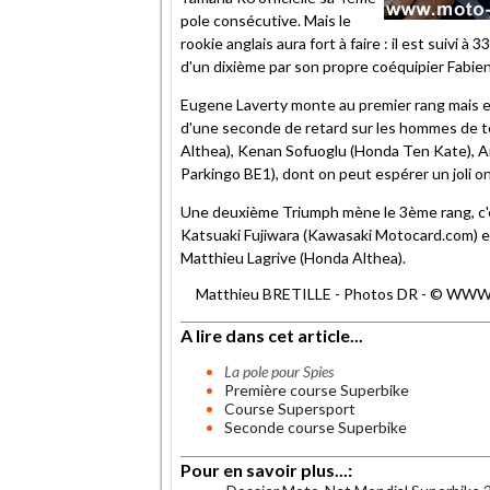
pole consécutive. Mais le
rookie anglais aura fort à faire : il est suivi 
d'un dixième par son propre coéquipier Fabien
Eugene Laverty monte au premier rang mais es
d'une seconde de retard sur les hommes de 
Althea), Kenan Sofuoglu (Honda Ten Kate), A
Parkingo BE1), dont on peut espérer un jol
Une deuxième Triumph mène le 3ème rang, c'e
Katsuaki Fujiwara (Kawasaki Motocard.com) e
Matthieu Lagrive (Honda Althea).
Matthieu BRETILLE - Photos DR - © WWW.
A lire dans cet article...
La pole pour Spies
Première course Superbike
Course Supersport
Seconde course Superbike
Pour en savoir plus...: