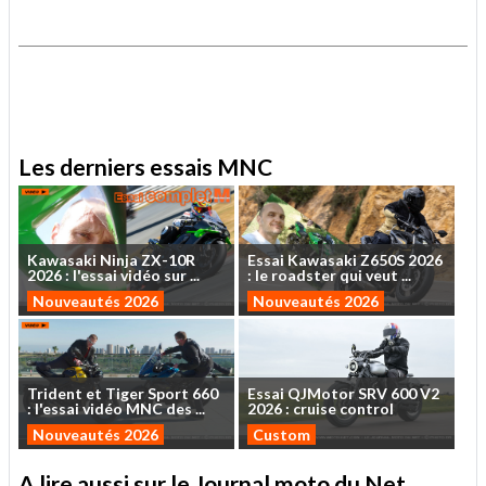
.
.
Les derniers essais MNC
Kawasaki
Ninja
ZX-10R
Essai
Kawasaki
Z650S
2026
2026
:
l'essai
vidéo
sur
...
:
le
roadster
qui
veut
...
Nouveautés 2026
Nouveautés 2026
Trident
et
Tiger
Sport
660
Essai
QJMotor
SRV
600
V2
:
l'essai
vidéo
MNC
des
...
2026
:
cruise
control
Nouveautés 2026
Custom
A lire aussi sur le Journal moto du Net