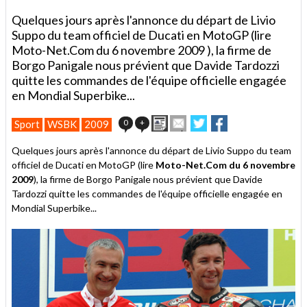
Quelques jours après l'annonce du départ de Livio
Suppo du team officiel de Ducati en MotoGP (lire
Moto-Net.Com du 6 novembre 2009 ), la firme de
Borgo Panigale nous prévient que Davide Tardozzi
quitte les commandes de l'équipe officielle engagée
en Mondial Superbike...
Imprimer
Envoyer
Partager
Partager
0
+
Sport
WSBK
2009
cet
sur
sur
article
Twitter
Facebook
Quelques jours après l'annonce du départ de Livio Suppo du team
à
officiel de Ducati en MotoGP (lire
Moto-Net.Com du 6 novembre
un
2009
), la firme de Borgo Panigale nous prévient que Davide
ami
Tardozzi quitte les commandes de l'équipe officielle engagée en
Mondial Superbike...