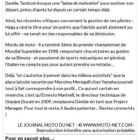
Davide Tardozzi évoque une "
baisse de motivation
" pour motiver son
départ, prévu d'après lui depuis un certain temps déjà.
Ainsi, les récentes critiques concernant la gestion de ses pilotes -
Haga a raté le titre pour six points que Fabrizio aurait aisément pu
lui offrir - ne serait en rien responsables de sa démission.
Mordu de moto - il a terminé 3ème du premier championnat de
Mondial Superbike en 1988, remportant cinq victoires au guidon
de sa Bimota - et passionné de sports mécaniques en général,
l'italien ne compte pas pour autant prendre sa retraite...
Déjà, "on s'autorise à penser dans les milieux autorisés" que la
place laissée vacante par Massimo Meregalli chez Yamaha pourrait
tout à fait correspondre à son profil... Ce qui est certain en
revanche, c'est qu'Ernesto Marinelli, le directeur technique de
l'équipe Ducati en 2009, remplacera Davide en tant que Project
Manager. Pour tout le reste, il faudra patienter... Restez connectés
!
LE JOURNAL MOTO DU NET - © WWW.MOTO-NET.COM -
Reproduction interdite sans autorisation préalable
Pour en savoir plus...: