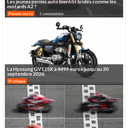
Les
jeunes
permis
auto
bientôt
bridés
comme
les
motards
A2
?
Permis moto
1 commentaire
La
Hyosung
GV125X
à
4499
euros
jusqu'au
30
septembre
2026
Pratique