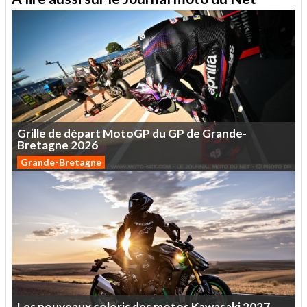
Grille
de
départ
MotoGP
du
GP
de
Grande-
Bretagne
2026
Grande-Bretagne
Les
nouveaux
coloris
des
motos
Kawasaki
2027