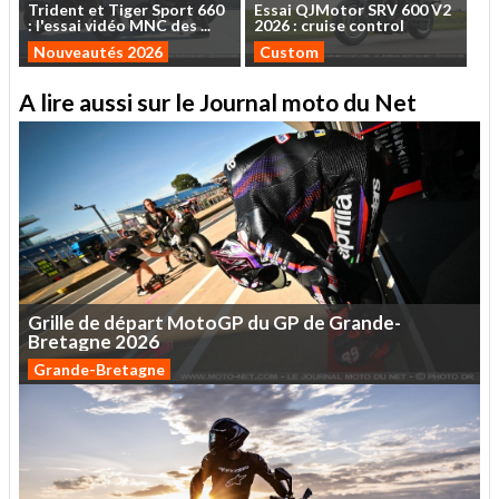
Trident
et
Tiger
Sport
660
Essai
QJMotor
SRV
600
V2
:
l'essai
vidéo
MNC
des
...
2026
:
cruise
control
Nouveautés 2026
Custom
A lire aussi sur le Journal moto du Net
Grille
de
départ
MotoGP
du
GP
de
Grande-
Bretagne
2026
Grande-Bretagne