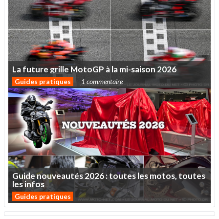
La
future
grille
MotoGP
à
la
mi-saison
2026
Guides pratiques
1 commentaire
Guide
nouveautés
2026
:
toutes
les
motos,
toutes
les
infos
Guides pratiques