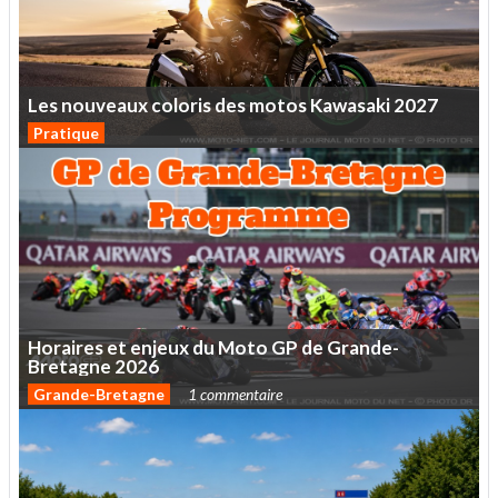
Les
nouveaux
coloris
des
motos
Kawasaki
2027
Pratique
Horaires
et
enjeux
du
Moto
GP
de
Grande-
Bretagne
2026
Grande-Bretagne
1 commentaire