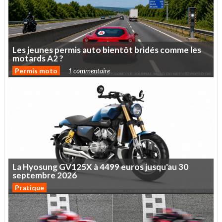
Les
jeunes
permis
auto
bientôt
bridés
comme
les
motards
A2
?
Permis moto
1 commentaire
La
Hyosung
GV125X
à
4499
euros
jusqu'au
30
septembre
2026
Pratique