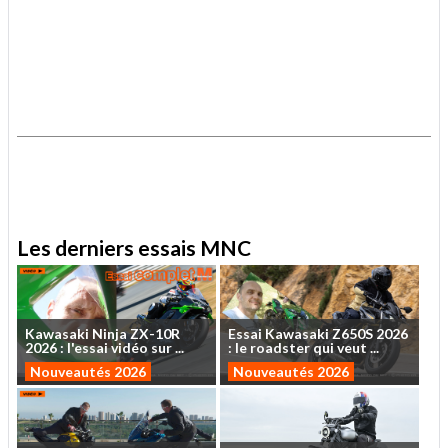
.
.
Les derniers essais MNC
Kawasaki
Ninja
ZX-10R
Essai
Kawasaki
Z650S
2026
2026
:
l'essai
vidéo
sur
...
:
le
roadster
qui
veut
...
Nouveautés 2026
Nouveautés 2026