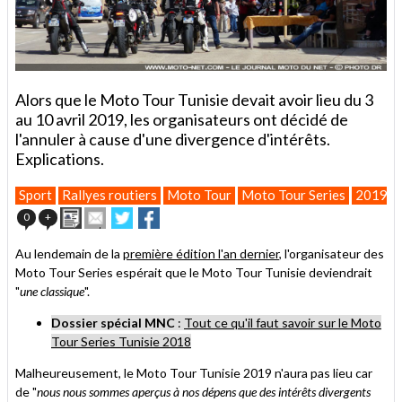
Alors que le Moto Tour Tunisie devait avoir lieu du 3
au 10 avril 2019, les organisateurs ont décidé de
l'annuler à cause d'une divergence d'intérêts.
Explications.
Sport
Rallyes routiers
Moto Tour
Moto Tour Series
2019
Imprimer
Envoyer
Partager
Partager
0
+
cet
sur
sur
article
Twitter
Facebook
Au lendemain de la
première édition l'an dernier
, l'organisateur des
à
Moto Tour Series espérait que le Moto Tour Tunisie deviendrait
un
"
une classique
ami
".
Dossier spécial MNC
:
Tout ce qu'il faut savoir sur le Moto
Tour Series Tunisie 2018
Malheureusement, le Moto Tour Tunisie 2019 n'aura pas lieu car
de "
nous nous sommes aperçus à nos dépens que des intérêts divergents