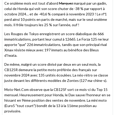
Ce onzième mois est tout d'abord
Marquez
marqué par un gadin,
celui de Honda qui voit son score chuter de -38 % par rapport à
octobre 2024… et de -40,6 % comparé à novembre 2023 ! Le n°1
perd ainsi 10 points en parts de marché, mais sur le seul onzième
mois. Il frôle toujours les 25 % sur l'année, ouf !
Les Rouges de Tokyo enregistrent un score diabolique de 666
immatriculations, portant leur cumul à 12665. Le Forza 125 ne leur
apporte "que" 226 immatriculations, tandis que son principal rival
Xmax résiste mieux avec 197 immats au bénéfice des Bleus
d'Iwata.
De même, malgré un score divisé par deux en un seul mois, la
CB125R demeure la petite moto préférée des français sur
novembre 2024 avec 135 unités écoulées. La néo-rétro se classe
juste devant les différents modèles de Zontes (127 ma-chine-s).
Moto-Net.Com observe que la CB125F sort ce mois-ci du Top 15
mensuel. Heureusement pour Honda, le Dax sauve l'honneur en se
hissant en 9ème position des ventes de novembre. La mini moto
(Euro5 "tout court") bondit de la 13 à la 11ème position au
provisoire.