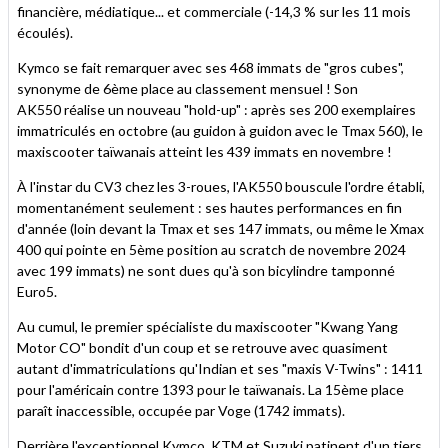
financière, médiatique... et commerciale (-14,3 % sur les 11 mois
écoulés).
Kymco se fait remarquer avec ses 468 immats de "gros cubes",
synonyme de 6ème place au classement mensuel ! Son
AK550 réalise un nouveau "hold-up" : après ses 200 exemplaires
immatriculés en octobre (au guidon à guidon avec le Tmax 560), le
maxiscooter taïwanais atteint les 439 immats en novembre !
À l'instar du CV3 chez les 3-roues, l'AK550 bouscule l'ordre établi,
momentanément seulement : ses hautes performances en fin
d'année (loin devant la Tmax et ses 147 immats, ou même le Xmax
400 qui pointe en 5ème position au scratch de novembre 2024
avec 199 immats) ne sont dues qu'à son bicylindre tamponné
Euro5.
Au cumul, le premier spécialiste du maxiscooter "Kwang Yang
Motor CO" bondit d'un coup et se retrouve avec quasiment
autant d'immatriculations qu'Indian et ses "maxis V-Twins" : 1411
pour l'américain contre 1393 pour le taïwanais. La 15ème place
paraît inaccessible, occupée par Voge (1742 immats).
Derrière l'exceptionnel Kymco, KTM et Suzuki patinent d'un tiers