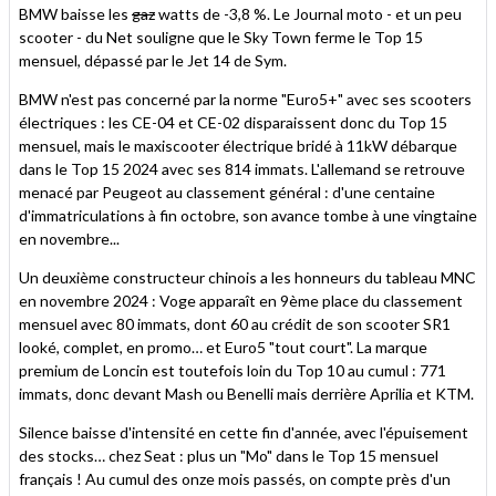
BMW baisse les
gaz
watts de -3,8 %. Le Journal moto - et un peu
scooter - du Net souligne que le Sky Town ferme le Top 15
mensuel, dépassé par le Jet 14 de Sym.
BMW n'est pas concerné par la norme "Euro5+" avec ses scooters
électriques : les CE-04 et CE-02 disparaissent donc du Top 15
mensuel, mais le maxiscooter électrique bridé à 11kW débarque
dans le Top 15 2024 avec ses 814 immats. L'allemand se retrouve
menacé par Peugeot au classement général : d'une centaine
d'immatriculations à fin octobre, son avance tombe à une vingtaine
en novembre...
Un deuxième constructeur chinois a les honneurs du tableau MNC
en novembre 2024 : Voge apparaît en 9ème place du classement
mensuel avec 80 immats, dont 60 au crédit de son scooter SR1
looké, complet, en promo… et Euro5 "tout court". La marque
premium de Loncin est toutefois loin du Top 10 au cumul : 771
immats, donc devant Mash ou Benelli mais derrière Aprilia et KTM.
Silence baisse d'intensité en cette fin d'année, avec l'épuisement
des stocks… chez Seat : plus un "Mo" dans le Top 15 mensuel
français ! Au cumul des onze mois passés, on compte près d'un