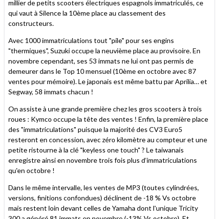
millier de petits scooters électriques espagnols immatriculés, ce
qui vaut à Silence la 10ème place au classement des
constructeurs.
Avec 1000 immatriculations tout "pile" pour ses engins
"thermiques", Suzuki occupe la neuvième place au provisoire. En
novembre cependant, ses 53 immats ne lui ont pas permis de
demeurer dans le Top 10 mensuel (10ème en octobre avec 87
ventes pour mémoire). Le japonais est même battu par Aprilia… et
Segway, 58 immats chacun !
On assiste à une grande première chez les gros scooters à trois
roues : Kymco occupe la tête des ventes ! Enfin, la première place
des "immatriculations" puisque la majorité des CV3 Euro5
resteront en concession, avec zéro kilomètre au compteur et une
petite ristourne à la clé "keyless one touch" ? Le taiwanais
enregistre ainsi en novembre trois fois plus d’immatriculations
qu'en octobre !
Dans le même intervalle, les ventes de MP3 (toutes cylindrées,
versions, finitions confondues) déclinent de -18 % Vs octobre
mais restent loin devant celles de Yamaha dont l'unique Tricity
300 a généré 81 immats en novembre (-13% Vs octobre). Et