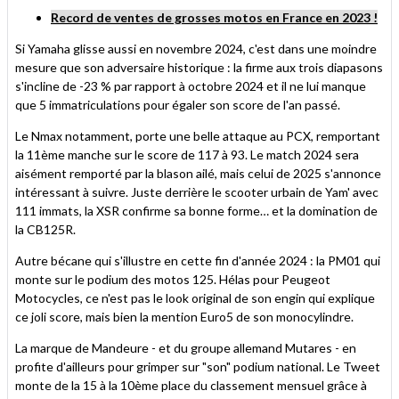
Record de ventes de grosses motos en France en 2023 !
Si Yamaha glisse aussi en novembre 2024, c'est dans une moindre
mesure que son adversaire historique : la firme aux trois diapasons
s'incline de -23 % par rapport à octobre 2024 et il ne lui manque
que 5 immatriculations pour égaler son score de l'an passé.
Le Nmax notamment, porte une belle attaque au PCX, remportant
la 11ème manche sur le score de 117 à 93. Le match 2024 sera
aisément remporté par la blason ailé, mais celui de 2025 s'annonce
intéressant à suivre. Juste derrière le scooter urbain de Yam' avec
111 immats, la XSR confirme sa bonne forme… et la domination de
la CB125R.
Autre bécane qui s'illustre en cette fin d'année 2024 : la PM01 qui
monte sur le podium des motos 125. Hélas pour Peugeot
Motocycles, ce n'est pas le look original de son engin qui explique
ce joli score, mais bien la mention Euro5 de son monocylindre.
La marque de Mandeure - et du groupe allemand Mutares - en
profite d'ailleurs pour grimper sur "son" podium national. Le Tweet
monte de la 15 à la 10ème place du classement mensuel grâce à