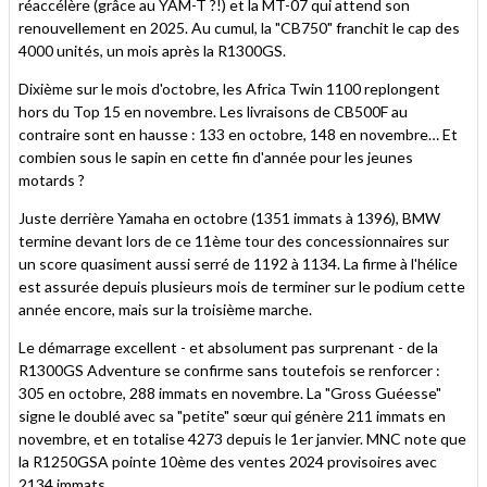
réaccélère (grâce au YAM-T ?!) et la MT-07 qui attend son
renouvellement en 2025. Au cumul, la "CB750" franchit le cap des
4000 unités, un mois après la R1300GS.
Dixième sur le mois d'octobre, les Africa Twin 1100 replongent
hors du Top 15 en novembre. Les livraisons de CB500F au
contraire sont en hausse : 133 en octobre, 148 en novembre… Et
combien sous le sapin en cette fin d'année pour les jeunes
motards ?
Juste derrière Yamaha en octobre (1351 immats à 1396), BMW
termine devant lors de ce 11ème tour des concessionnaires sur
un score quasiment aussi serré de 1192 à 1134. La firme à l'hélice
est assurée depuis plusieurs mois de terminer sur le podium cette
année encore, mais sur la troisième marche.
Le démarrage excellent - et absolument pas surprenant - de la
R1300GS Adventure se confirme sans toutefois se renforcer :
305 en octobre, 288 immats en novembre. La "Gross Guéesse"
signe le doublé avec sa "petite" sœur qui génère 211 immats en
novembre, et en totalise 4273 depuis le 1er janvier. MNC note que
la R1250GSA pointe 10ème des ventes 2024 provisoires avec
2134 immats.