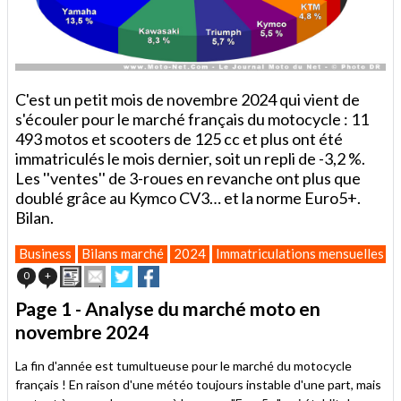
C'est un petit mois de novembre 2024 qui vient de
s'écouler pour le marché français du motocycle : 11
493 motos et scooters de 125 cc et plus ont été
immatriculés le mois dernier, soit un repli de -3,2 %.
Les ''ventes'' de 3-roues en revanche ont plus que
doublé grâce au Kymco CV3… et la norme Euro5+.
Bilan.
Business
Bilans marché
2024
Immatriculations mensuelles
Imprimer
Envoyer
Partager
Partager
0
+
cet
sur
sur
article
Twitter
Facebook
Page 1 - Analyse du marché moto en
à
novembre 2024
un
ami
La fin d'année est tumultueuse pour le marché du motocycle
français ! En raison d'une météo toujours instable d'une part, mais