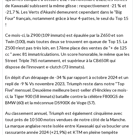
de Kawasaki subissent la même glisse : respectivement -21 % et
-21,7 %. Les Verts d'Akashi demeurent cependant dans le "Big
Four" français, notamment grâce à leur 4-pattes, le seul du Top 15
!
Ce mois-ci, la Z900 (109 immats) est épaulée par la Z650 et son
Twin (100), mais toutes deux se trouvent en queue de Top 15. La
Z500 n'est pas très loin, en 17ème place des ventes de "+ de 125
cc " avec 81 immatriculations. Un score honorable, le même que les
Street Triple 765 notamment, et supérieur à la CB650R qui
dispose de l'innovant e-clutch (73 immats).
En dépit d'un dérapage de -34 % par rapport à octobre 2024 et un
repli de -9 % Vs novembre 2023, Triumph reste dans notre "Top
Five" mensuel. Deuxième meilleure best-seller d'Hinckley ce mois-
ci, la Tiger 900 (58 immats) bataille contre la célèbre F800GS de
BMW (60) et la méconnue DS900X de Voge (57).
Au classement annuel, Triumph est également cinquième avec
tout près de 10 500 motos vendues de notre côté de la Manche.
La marque anglaise reste isolée entre Kawasaki qui va boucler une
rassurante année 2024 (+21,9%) et KTM en pleine tempête