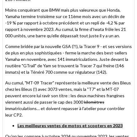
Moins conquérant que BMW mais plus valeureux que Honda,
Yamaha termine troisième sur ce 11ème mois avec un déclin de
-19 % par rapport à octobre précédent et un repli de -4,2 % par
rapport à novembre 2023. Au cumul, la firme d'Iwata frôle les 21
000 unités, une barre qu'elle dépassait tout juste il y a un an.
Comme bridée par la nouvelle GSA (?!), la Tracer 9 - et ses versions
de plus en plus sophistiquées - ferme la marche des best-sellers
Yamaha en novembre, avec 141 immatriculations. Juste devant la
routière "GTrail" de Yam se trouvent la Tracer 7 qui freine (146
immats) et la Ténéré 700 comme sur régulateur (142).
Au cumul, "MT-09 Tracer" représente la meilleure vente des Bleus
chez les Bleus (!) avec 3073 ventes, mais la "T7" et la MT-07
peuvent encore lui ravir son titre : les deux machines frangines
viennent aussi de passer le cap des 3000
kilomètres
immatriculations… et doivent repasser à l'atelier pour contrôler
leur CP2.
Les meilleures ventes de motos et scooters en 2023
Qu'on les compare à octobre 2024 ou novembre 2023, les ventes