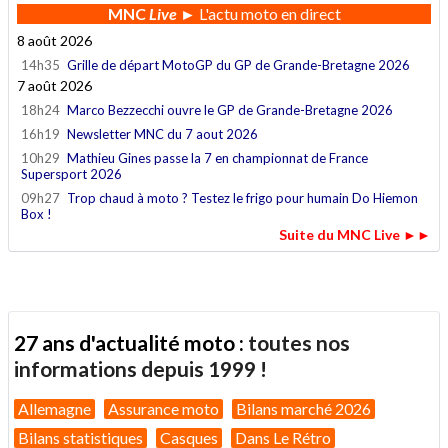
MNC
Live
► L'actu moto en direct
8 août 2026
14h35
Grille de départ MotoGP du GP de Grande-Bretagne 2026
7 août 2026
18h24
Marco Bezzecchi ouvre le GP de Grande-Bretagne 2026
16h19
Newsletter MNC du 7 aout 2026
10h29
Mathieu Gines passe la 7 en championnat de France
Supersport 2026
09h27
Trop chaud à moto ? Testez le frigo pour humain Do Hiemon
Box !
Suite du MNC Live ►►
27 ans d'actualité moto :
toutes nos
informations depuis 1999 !
Allemagne
Assurance moto
Bilans marché 2026
Bilans statistiques
Casques
Dans Le Rétro