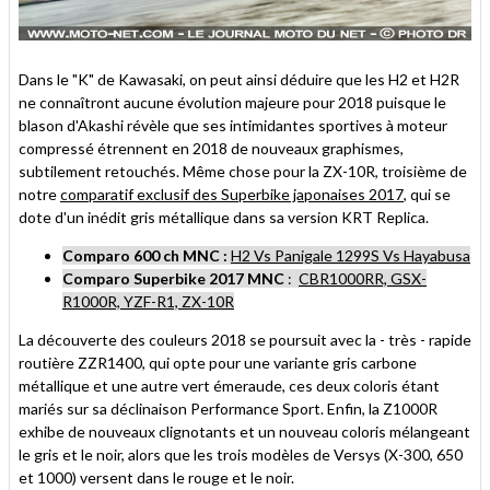
Dans le "K" de Kawasaki, on peut ainsi déduire que les H2 et H2R
ne connaîtront aucune évolution majeure pour 2018 puisque le
blason d'Akashi révèle que ses intimidantes sportives à moteur
compressé étrennent en 2018 de nouveaux graphismes,
subtilement retouchés. Même chose pour la ZX-10R, troisième de
notre
comparatif exclusif des Superbike japonaises 2017
, qui se
dote d'un inédit gris métallique dans sa version KRT Replica.
Comparo 600 ch MNC :
H2 Vs Panigale 1299S Vs Hayabusa
Comparo Superbike 2017 MNC
:
CBR1000RR, GSX-
R1000R, YZF-R1, ZX-10R
La découverte des couleurs 2018 se poursuit avec la - très - rapide
routière ZZR1400, qui opte pour une variante gris carbone
métallique et une autre vert émeraude, ces deux coloris étant
mariés sur sa déclinaison Performance Sport. Enfin, la Z1000R
exhibe de nouveaux clignotants et un nouveau coloris mélangeant
le gris et le noir, alors que les trois modèles de Versys (X-300, 650
et 1000) versent dans le rouge et le noir.