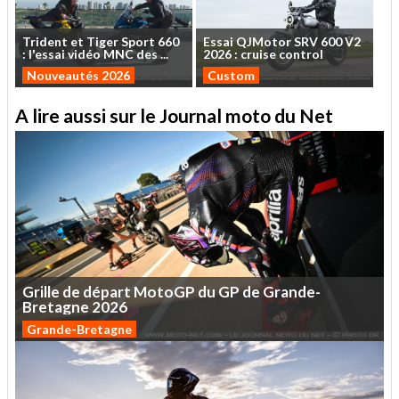
Trident
et
Tiger
Sport
660
Essai
QJMotor
SRV
600
V2
:
l'essai
vidéo
MNC
des
...
2026
:
cruise
control
Nouveautés 2026
Custom
A lire aussi sur le Journal moto du Net
Grille
de
départ
MotoGP
du
GP
de
Grande-
Bretagne
2026
Grande-Bretagne