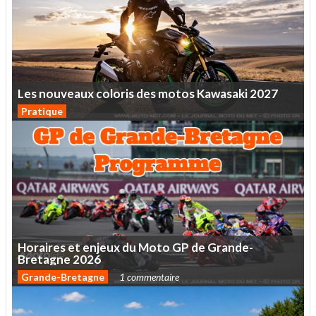
Les
nouveaux
coloris
des
motos
Kawasaki
2027
Pratique
Horaires
et
enjeux
du
Moto
GP
de
Grande-
Bretagne
2026
Grande-Bretagne
1 commentaire