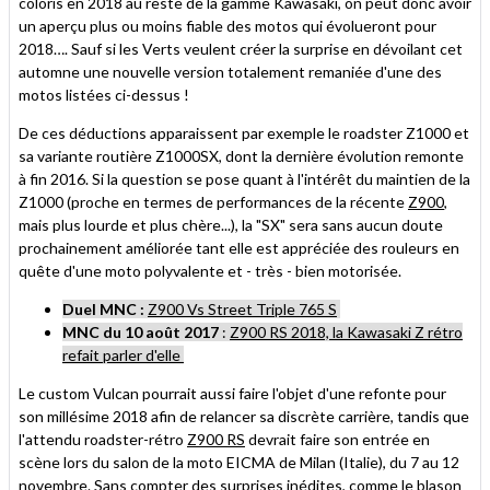
coloris en 2018 au reste de la gamme Kawasaki, on peut donc avoir
un aperçu plus ou moins fiable des motos qui évolueront pour
2018…. Sauf si les Verts veulent créer la surprise en dévoilant cet
automne une nouvelle version totalement remaniée d'une des
motos listées ci-dessus !
De ces déductions apparaissent par exemple le roadster Z1000 et
sa variante routière Z1000SX, dont la dernière évolution remonte
à fin 2016. Si la question se pose quant à l'intérêt du maintien de la
Z1000 (proche en termes de performances de la récente
Z900
,
mais plus lourde et plus chère...), la "SX" sera sans aucun doute
prochainement améliorée tant elle est appréciée des rouleurs en
quête d'une moto polyvalente et - très - bien motorisée.
Duel MNC :
Z900 Vs Street Triple 765 S
MNC du 10 août 2017
:
Z900 RS 2018, la Kawasaki Z rétro
refait parler d'elle
Le custom Vulcan pourrait aussi faire l'objet d'une refonte pour
son millésime 2018 afin de relancer sa discrète carrière, tandis que
l'attendu roadster-rétro
Z900 RS
devrait faire son entrée en
scène lors du salon de la moto EICMA de Milan (Italie), du 7 au 12
novembre. Sans compter des surprises inédites, comme le blason