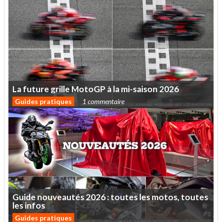
La
future
grille
MotoGP
à
la
mi-saison
2026
Guides pratiques
1 commentaire
Guide
nouveautés
2026
:
toutes
les
motos,
toutes
les
infos
Guides pratiques