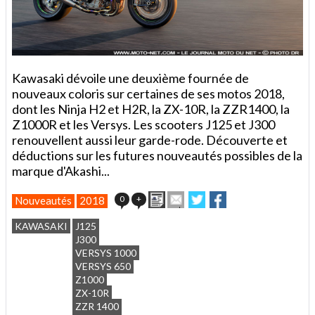
Kawasaki dévoile une deuxième fournée de
nouveaux coloris sur certaines de ses motos 2018,
dont les Ninja H2 et H2R, la ZX-10R, la ZZR1400, la
Z1000R et les Versys. Les scooters J125 et J300
renouvellent aussi leur garde-rode. Découverte et
déductions sur les futures nouveautés possibles de la
marque d'Akashi...
Imprimer
Envoyer
Partager
Partager
0
+
Nouveautés
2018
cet
sur
sur
article
Twitter
Facebook
KAWASAKI
J125
à
J300
un
VERSYS 1000
ami
VERSYS 650
Z1000
ZX-10R
ZZR 1400