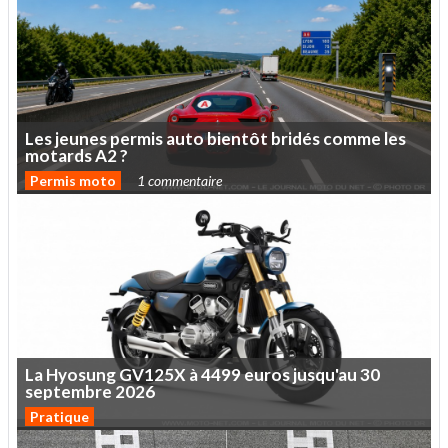
Les
jeunes
permis
auto
bientôt
bridés
comme
les
motards
A2
?
Permis moto
1 commentaire
La
Hyosung
GV125X
à
4499
euros
jusqu'au
30
septembre
2026
Pratique