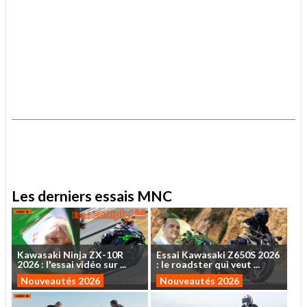
.
.
Les derniers essais MNC
Kawasaki
Ninja
ZX-10R
Essai
Kawasaki
Z650S
2026
2026
:
l'essai
vidéo
sur
...
:
le
roadster
qui
veut
...
Nouveautés 2026
Nouveautés 2026