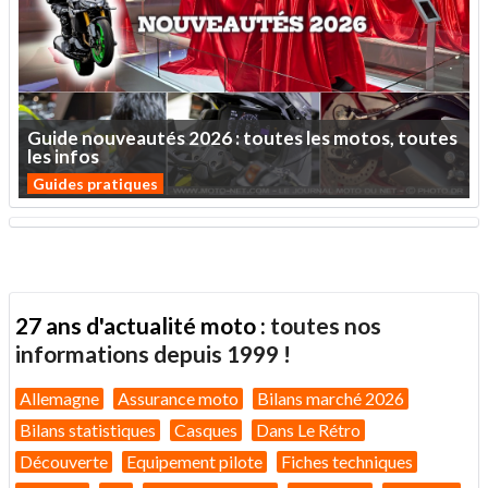
Guide
nouveautés
2026
:
toutes
les
motos,
toutes
les
infos
Guides pratiques
27 ans d'actualité moto :
toutes nos
informations depuis 1999 !
Allemagne
Assurance moto
Bilans marché 2026
Bilans statistiques
Casques
Dans Le Rétro
Découverte
Equipement pilote
Fiches techniques