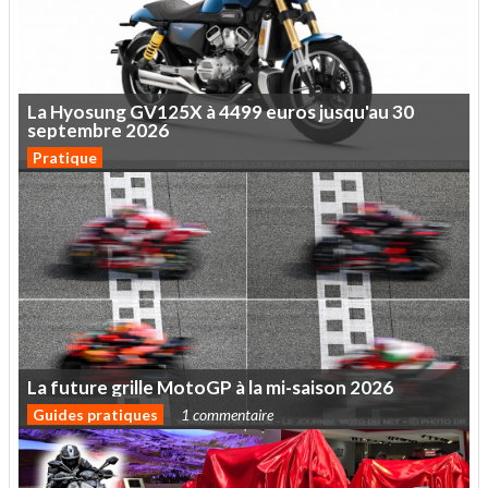
La
Hyosung
GV125X
à
4499
euros
jusqu'au
30
septembre
2026
Pratique
La
future
grille
MotoGP
à
la
mi-saison
2026
Guides pratiques
1 commentaire