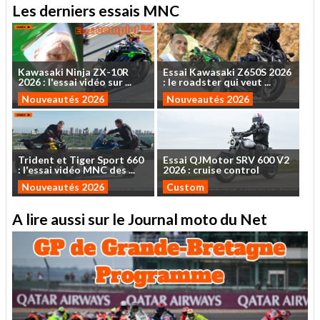
Les derniers essais MNC
Kawasaki
Ninja
ZX-10R
Essai
Kawasaki
Z650S
2026
2026
:
l'essai
vidéo
sur
...
:
le
roadster
qui
veut
...
Nouveautés 2026
Nouveautés 2026
Trident
et
Tiger
Sport
660
Essai
QJMotor
SRV
600
V2
:
l'essai
vidéo
MNC
des
...
2026
:
cruise
control
Nouveautés 2026
Custom
A lire aussi sur le Journal moto du Net