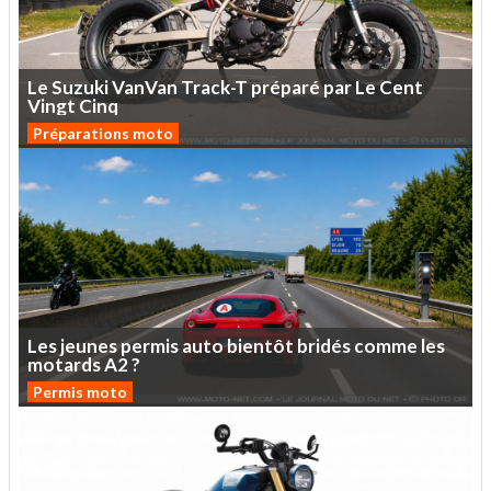
Le
Suzuki
VanVan
Track-T
préparé
par
Le
Cent
Vingt
Cinq
Préparations moto
Les
jeunes
permis
auto
bientôt
bridés
comme
les
motards
A2
?
Permis moto