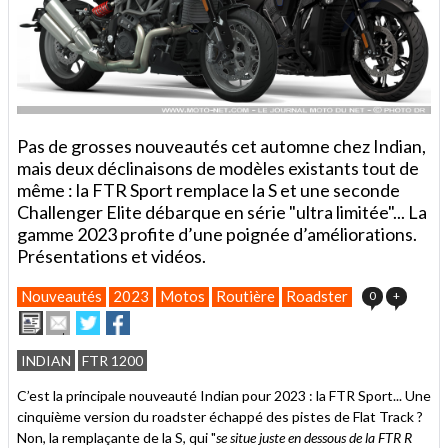
Pas de grosses nouveautés cet automne chez Indian,
mais deux déclinaisons de modèles existants tout de
même : la FTR Sport remplace la S et une seconde
Challenger Elite débarque en série "ultra limitée"... La
gamme 2023 profite d’une poignée d’améliorations.
Présentations et vidéos.
Nouveautés
2023
Motos
Routière
Roadster
0
+
Imprimer
Envoyer
Partager
Partager
cet
sur
sur
article
Twitter
Facebook
INDIAN
FTR 1200
à
un
C’est la principale nouveauté Indian pour 2023 : la FTR Sport... Une
ami
cinquième version du roadster échappé des pistes de Flat Track ?
Non, la remplaçante de la S, qui "
se situe juste en dessous de la FTR R