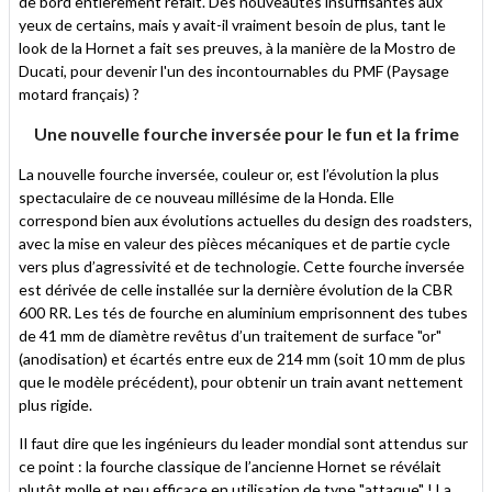
de bord entièrement refait. Des nouveautés insuffisantes aux
yeux de certains, mais y avait-il vraiment besoin de plus, tant le
look de la Hornet a fait ses preuves, à la manière de la Mostro de
Ducati, pour devenir l'un des incontournables du PMF (Paysage
motard français) ?
Une nouvelle fourche inversée pour le fun et la frime
La nouvelle fourche inversée, couleur or, est l’évolution la plus
spectaculaire de ce nouveau millésime de la Honda. Elle
correspond bien aux évolutions actuelles du design des roadsters,
avec la mise en valeur des pièces mécaniques et de partie cycle
vers plus d’agressivité et de technologie. Cette fourche inversée
est dérivée de celle installée sur la dernière évolution de la CBR
600 RR. Les tés de fourche en aluminium emprisonnent des tubes
de 41 mm de diamètre revêtus d’un traitement de surface "or"
(anodisation) et écartés entre eux de 214 mm (soit 10 mm de plus
que le modèle précédent), pour obtenir un train avant nettement
plus rigide.
Il faut dire que les ingénieurs du leader mondial sont attendus sur
ce point : la fourche classique de l’ancienne Hornet se révélait
plutôt molle et peu efficace en utilisation de type "attaque" ! La