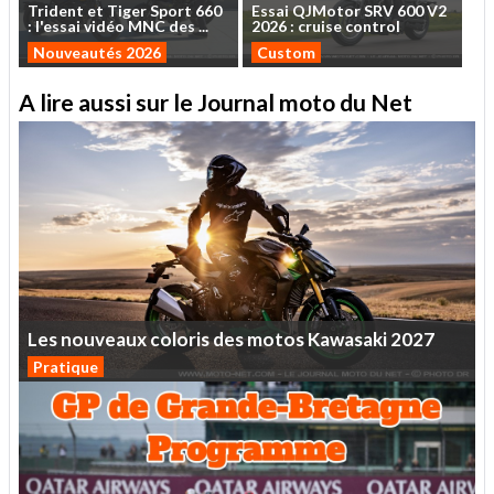
Trident
et
Tiger
Sport
660
Essai
QJMotor
SRV
600
V2
:
l'essai
vidéo
MNC
des
...
2026
:
cruise
control
Nouveautés 2026
Custom
A lire aussi sur le Journal moto du Net
Les
nouveaux
coloris
des
motos
Kawasaki
2027
Pratique