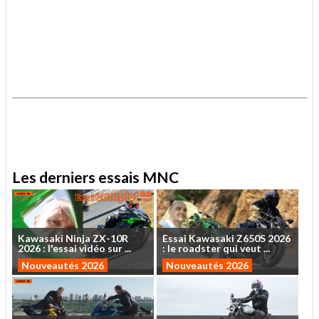
.
.
Les derniers essais MNC
Kawasaki
Ninja
ZX-10R
Essai
Kawasaki
Z650S
2026
2026
:
l'essai
vidéo
sur
...
:
le
roadster
qui
veut
...
Nouveautés 2026
Nouveautés 2026