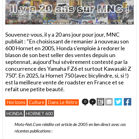
Souvenez-vous, il y a 20 ans jour pour jour, MNC
publiait : "En choisissant de remanier à nouveau son
600 Hornet en 2005, Honda s'emploie à redorer le
blason de son best seller des ventes depuis un
septennat, aujourd’hui sévèrement contesté par la
concurrence des Yamaha FZ6 et surtout Kawasaki Z
750". En 2025, la Hornet 750 (avec bicylindre, si, si !)
est la meilleure vente de roadster en France et se
refait une petite beauté.
Imprimer
Envoyer
Partager
Par
0
+
Horizons
Culture
Dans Le Rétro
cet
sur
sur
article
Twitter
Facebo
HONDA
HORNET 600
à
un
Moto-Net.Com réédite cet article de 2005 en lien direct avec ces
ami
récentes publications :