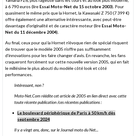
Yamaha FZ6, plus rageuse dans les tours et au look plus moderne,
à 6 790 euros (lire
Essai Moto-Net du 15 octobre 2003
). Pour
quasiment le même prix que la Hornet, la Kawasaki Z 750 (7 399 €)
offre également une alternative intéressante, avec peut-être
davantage d'originalité et de caractère moteur (lire
Essai Moto-
Net du 11 décembre 2004
).
Au final, ceux pour qui la Hornet n'évoque rien de spécial risquent
de trouver que le modèle 2005 n'offre pas suffisamment
d’innovations pour les faire changer d’avis. En revanche, les fans
craqueront forcément sur cette nouvelle version 2005, qui en fait
le millésime le plus abouti du modèle côté look et côté
performances.
Intéressant, non ?
Moto-Net.Com réédite cet article de 2005 en lien direct avec cette
toute récente publication /ces récentes publications :
Le boulevard périphérique de Paris à 50 km/h dès
septembre 2024
Il y a vingt ans, donc, sur le Journal moto du Net...