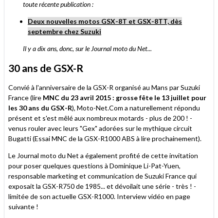
toute récente publication :
Deux nouvelles motos GSX-8T et GSX-8TT, dès
septembre chez Suzuki
Il y a dix ans, donc, sur le Journal moto du Net...
30 ans de GSX-R
Convié à l'anniversaire de la GSX-R organisé au Mans par Suzuki
France (lire
MNC du 23 avril 2015 : grosse fête le 13 juillet pour
les 30 ans du GSX-R
), Moto-Net.Com a naturellement répondu
présent et s'est mêlé aux nombreux motards - plus de 200 ! -
venus rouler avec leurs "Gex" adorées sur le mythique circuit
Bugatti (Essai MNC de la GSX-R1000 ABS à lire prochainement).
Le Journal moto du Net a également profité de cette invitation
pour poser quelques questions à Dominique Li-Pat-Yuen,
responsable marketing et communication de Suzuki France qui
exposait la GSX-R750 de 1985... et dévoilait une série - très ! -
limitée de son actuelle GSX-R1000. Interview vidéo en page
suivante !