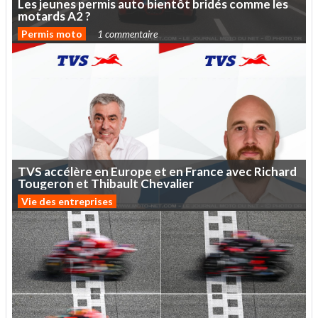
Les
jeunes
permis
auto
bientôt
bridés
comme
les
motards
A2
?
Permis moto
1 commentaire
TVS
accélère
en
Europe
et
en
France
avec
Richard
Tougeron
et
Thibault
Chevalier
Vie des entreprises