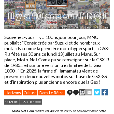
Souvenez-vous, il y a 10 ans jour pour jour, MNC
publiait : "Considérée par Suzuki et de nombreux
motards comme la première moto hypersport, la GSX-
R a fêté ses 30 ans ce lundi 13 juillet au Mans. Sur
place, Moto-Net.Com a pu se renseigner sur la GSX-R
de 1985... et sur une version très limitée de la Gex
1000 ! " En 2025, la firme d'Hamamatsu vient de
présenter deux nouvelles motos sur base de GSX-8S
et d'inspiration plus ancienne encore que la Gex !
Imprimer
Envoyer
Partager
Par
0
+
Horizons
Culture
Dans Le Rétro
cet
sur
sur
article
Twitter
Facebo
SUZUKI
GSX-R 1000
à
un
Moto-Net.Com réédite cet article de 2015 en lien direct avec cette
ami