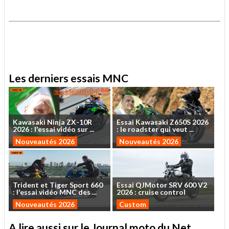
.
.
Les derniers essais MNC
Kawasaki
Ninja
ZX-10R
Essai
Kawasaki
Z650S
2026
2026
:
l'essai
vidéo
sur
...
:
le
roadster
qui
veut
...
Nouveautés 2026
Nouveautés 2026
Trident
et
Tiger
Sport
660
Essai
QJMotor
SRV
600
V2
:
l'essai
vidéo
MNC
des
...
2026
:
cruise
control
Nouveautés 2026
Custom
A lire aussi sur le Journal moto du Net