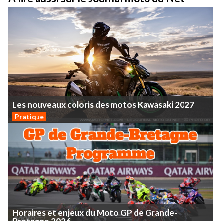
Les
nouveaux
coloris
des
motos
Kawasaki
2027
Pratique
Horaires
et
enjeux
du
Moto
GP
de
Grande-
Bretagne
2026