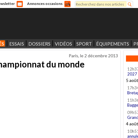
Rechercher
wsletter
Annonces occasions
Formulaire de recherche
ÉS
ESSAIS
DOSSIERS
VIDÉOS
SPORT
ÉQUIPEMENTS
P
Paris, le
2 décembre 2013
championnat du monde
12h3
2027
5 aoû
17h3
Breta
11h3
Bagge
09h5
Grand
4 aoû
10h5
annul