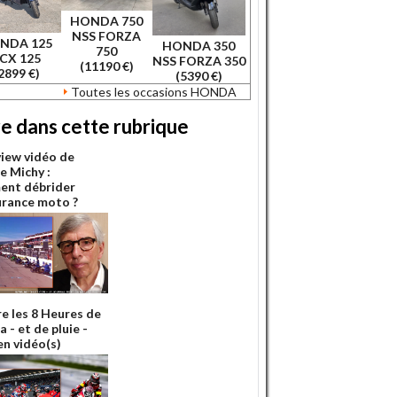
HONDA 750
NSS FORZA
NDA 125
HONDA 350
750
CX 125
NSS FORZA 350
(11190 €)
2899 €)
(5390 €)
Toutes les occasions HONDA
re dans cette rubrique
view vidéo de
e Michy :
nt débrider
urance moto ?
re les 8 Heures de
 - et de pluie -
en vidéo(s)