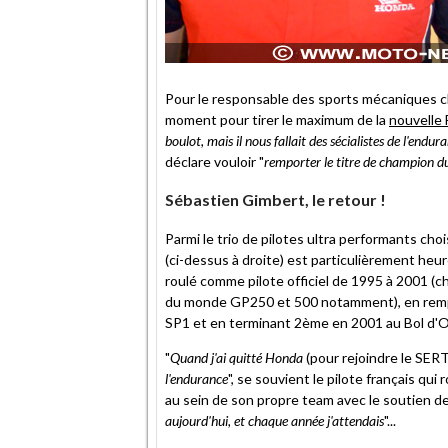
Pour le responsable des sports mécaniques 
moment pour tirer le maximum de la
nouvelle 
boulot, mais il nous fallait des sécialistes de l'endur
déclare vouloir "
remporter le titre de champion d
Sébastien Gimbert, le retour !
Parmi le trio de pilotes ultra performants cho
(ci-dessus à droite) est particulièrement heur
roulé comme pilote officiel de 1995 à 2001 
du monde GP250 et 500 notamment), en remp
SP1 et en terminant 2ème en 2001 au Bol d'
"
Quand j'ai quitté Honda
(pour rejoindre le SER
l'endurance
", se souvient le pilote français q
au sein de son propre team avec le soutien de
aujourd'hui, et chaque année j'attendais
"...