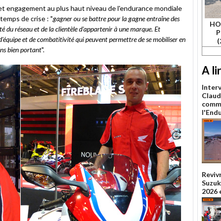
 cet engagement au plus haut niveau de l'endurance mondiale
emps de crise : "
gagner ou se battre pour la gagne entraîne des
HO
té du réseau et de la clientèle d'appartenir à une marque. Et
P
 d'équipe et de combatitivité qui peuvent permettre de se mobiliser en
(
ins bien portant
".
A li
Inter
Claud
comme
l'End
Reviv
Suzuka
2026 