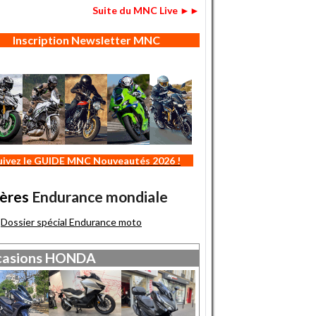
Suite du MNC Live ►►
Inscription Newsletter MNC
uivez le GUIDE MNC Nouveautés 2026 !
ères
Endurance mondiale
Dossier spécial Endurance moto
asions
HONDA