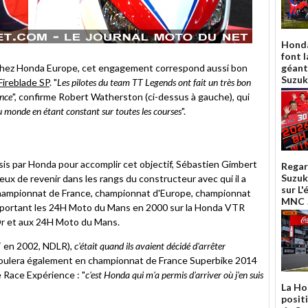
Honda
font l
chez Honda Europe, cet engagement correspond aussi bon
géant
Suzuk
Fireblade SP
. "
Les pilotes du team TT Legends ont fait un très bon
ance
", confirme Robert Watherston (ci-dessus à gauche), qui
u monde en étant constant sur toutes les courses
".
isis par Honda pour accomplir cet objectif, Sébastien Gimbert
Regar
Suzuk
eux de revenir dans les rangs du constructeur avec qui il a
sur L
(championnat de France, championnat d'Europe, championnat
MNC 
ortant les 24H Moto du Mans en 2000 sur la Honda VTR
Or et aux 24H Moto du Mans.
T en 2002, NDLR)
, c'était quand ils avaient décidé d'arrêter
ui roulera également en championnat de France Superbike 2014
 Race Expérience : "
c'est Honda qui m'a permis d'arriver où j'en suis
La Ho
posit