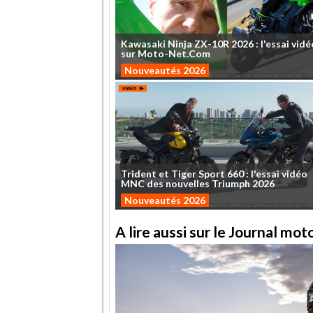
Kawasaki
Ninja
ZX-10R
2026
:
l'essai
vidé
sur
Moto-Net.Com
Nouveautés 2026
Trident
et
Tiger
Sport
660
:
l'essai
vidéo
MNC
des
nouvelles
Triumph
2026
Nouveautés 2026
A lire aussi sur le Journal mo