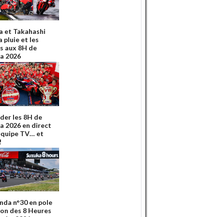
 et Takahashi
a pluie et les
s aux 8H de
a 2026
der les 8H de
a 2026 en direct
'équipe TV… et
!
nda n°30 en pole
ion des 8 Heures