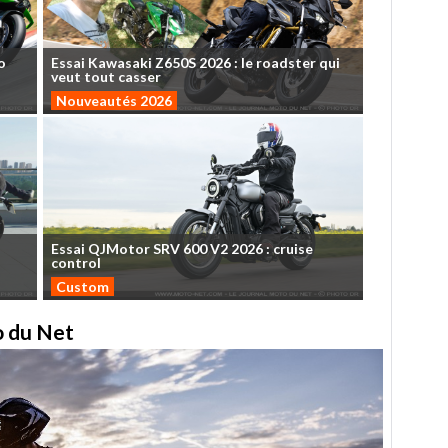
o
Essai
Kawasaki
Z650S
2026
:
le
roadster
qui
veut
tout
casser
Nouveautés 2026
Essai
QJMotor
SRV
600
V2
2026
:
cruise
control
Custom
to du Net