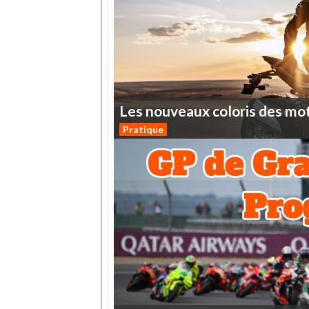
Les
nouveaux
coloris
des
mo
Pratique