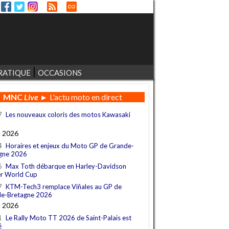
RATIQUE
OCCASIONS
MNC
Live
► L'actu moto en direct
7
Les nouveaux coloris des motos Kawasaki
t 2026
4
Horaires et enjeux du Moto GP de Grande-
gne 2026
6
Max Toth débarque en Harley-Davidson
r World Cup
7
KTM-Tech3 remplace Viñales au GP de
e-Bretagne 2026
t 2026
1
Le Rally Moto TT 2026 de Saint-Palais est
é