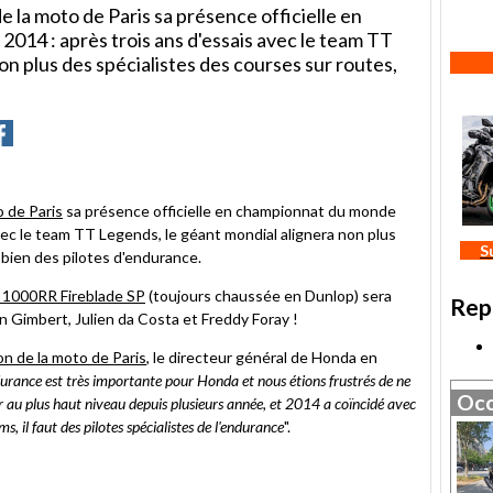
 la moto de Paris sa présence officielle en
14 : après trois ans d'essais avec le team TT
on plus des spécialistes des courses sur routes,
r
rtager
Partager
ur
r
acebook
o de Paris
sa présence officielle en championnat du monde
vec le team TT Legends, le géant mondial alignera non plus
S
 bien des pilotes d'endurance.
1000RR Fireblade SP
(toujours chaussée en Dunlop) sera
Rep
n Gimbert, Julien da Costa et Freddy Foray !
on de la moto de Paris
, le directeur général de Honda en
durance est très importante pour Honda et nous étions frustrés de ne
Occ
r au plus haut niveau depuis plusieurs année, et 2014 a coïncidé avec
, il faut des pilotes spécialistes de l'endurance
".