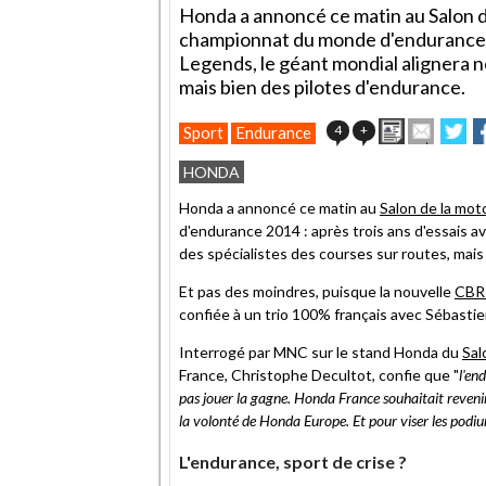
Honda a annoncé ce matin au Salon de
championnat du monde d'endurance 20
Legends, le géant mondial alignera n
mais bien des pilotes d'endurance.
Imprimer
Envoye
Pa
4
+
Sport
Endurance
cet
sur
s
article
Twitte
F
HONDA
à
un
Honda a annoncé ce matin au
Salon de la mot
ami
d'endurance 2014 : après trois ans d'essais a
des spécialistes des courses sur routes, mais
Et pas des moindres, puisque la nouvelle
CBR 
confiée à un trio 100% français avec Sébastie
Interrogé par MNC sur le stand Honda du
Sal
France, Christophe Decultot, confie que "
l'en
pas jouer la gagne. Honda France souhaitait reveni
la volonté de Honda Europe. Et pour viser les podiums
L'endurance, sport de crise ?