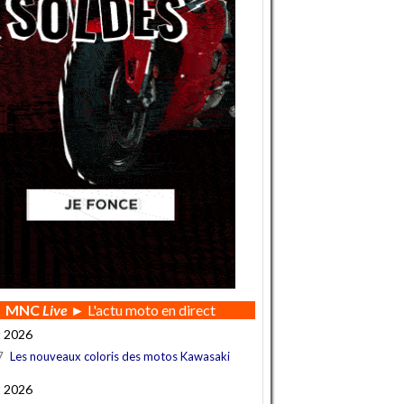
MNC
Live
► L'actu moto en direct
t 2026
7
Les nouveaux coloris des motos Kawasaki
t 2026