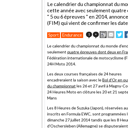
Le calendrier du championnat du mo
cette année avec seulement quatre 
" 5 ou 6 épreuves " en 2014, annonc
(FIM) qui vient de confirmer les da
Imprimer
Envoye
Pa
1
+
Sport
Endurance
cet
sur
s
article
Twitte
F
Le calendrier du championnat du monde d'end
à
seulement
quatre épreuves dont deux en Fr
un
Fédération internationale de motocyclisme (FI
ami
24H Moto 2014.
Les deux courses françaises de 24 heures
encadreraient la saison avec le
Bol d'Or en o
du championnat
les 26 et 27 avril à Magny-Cou
24 Heures Moto en clôture les 20 et 21 sept
Mans
Les 8 Heures de Suzuka (Japon), réservées a
inscrits en Formula EWC, sont programmées 
dimanche 27 juillet 2014 tandis que les 8 Heu
d'Oschersleben (Allemagne) se disputeraient