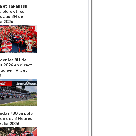
 et Takahashi
a pluie et les
s aux 8H de
a 2026
der les 8H de
a 2026 en direct
'équipe TV… et
!
nda n°30 en pole
ion des 8 Heures
zuka 2026