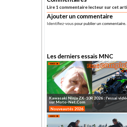
Lire 1 commentaire lecteur sur cet art
Ajouter un commentaire
Identifiez-vous
pour publier un commentaire.
.
Les derniers essais MNC
Kawasaki
Ninja
ZX-10R
2026
:
l'essai
vidé
sur
Moto-Net.Com
Nouveautés 2026