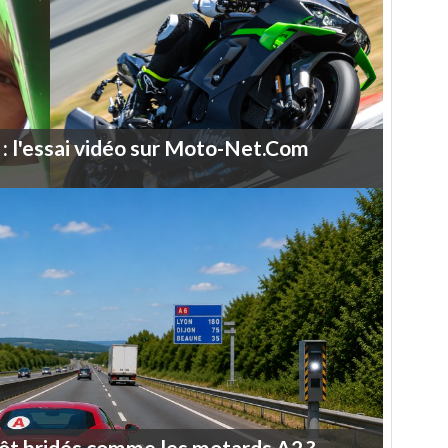
:
l'essai
vidéo
sur
Moto-Net.Com
ôt
bridés
comme
les
motards
A2
?