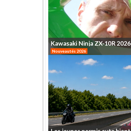
Kawasaki
Ninja
ZX-10R
2026
Nouveautés 2026
Les
jeunes
permis
auto
bient