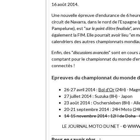
16 août 2014.
Une nouvelle épreuve d'endurance de 6 heure
circuit de Navarra, dans le nord de l'Espagne 
Pampelune), est "
sur le point d'être finalisée
", an
également la FIM. Elle pourrait avoir lieu "
en ma
calendriers des autres championnats mondia
Enfin, des "
discussions avancées
" sont en cours 
comptant pour le championnat du monde d'en
connectés !
Epreuves du championnat du monde d
26-27 avril 2014 :
Bol d'Or
(24H) - Magn
27 juillet 2014 : Suzuka (8H) - Japon
23 août 2014 : Oschersleben (8H) - Al
20-21 septembre 2014 : 24H Moto (24H
14-15 novembre 2014 : 12H de Doha - Ci
LE JOURNAL MOTO DU NET - © WWW.MO
Pour en savoir plus...: