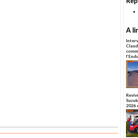
Rep
A li
Inter
Claud
comme
l'End
Reviv
Suzuka
2026 