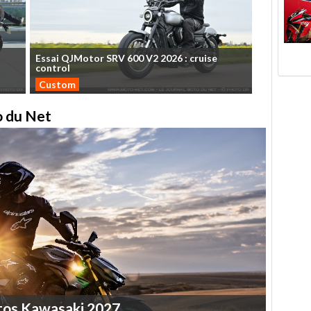
Essai
QJMotor
SRV
600
V2
2026
:
cruise
control
Custom
to du Net
tos
Kawasaki
2027