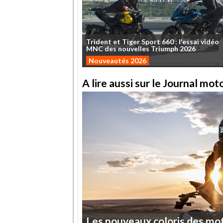
Trident
et
Tiger
Sport
660
:
l'essai
vidéo
MNC
des
nouvelles
Triumph
2026
Nouveautés 2026
A lire aussi sur le Journal mo
Les
nouveaux
coloris
des
mo