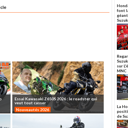
Honda
icle
font l
géant
Suzuk
Regar
Suzuk
sur L
MNC 
o
Essai
Kawasaki
Z650S
2026
:
le
roadster
qui
veut
tout
casser
La Ho
Nouveautés 2026
posit
de Su