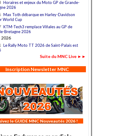
4
Horaires et enjeux du Moto GP de Grande-
gne 2026
6
Max Toth débarque en Harley-Davidson
r World Cup
7
KTM-Tech3 remplace Viñales au GP de
e-Bretagne 2026
t 2026
1
Le Rally Moto TT 2026 de Saint-Palais est
é
Suite du MNC Live ►►
Inscription Newsletter MNC
uivez le GUIDE MNC Nouveautés 2026 !