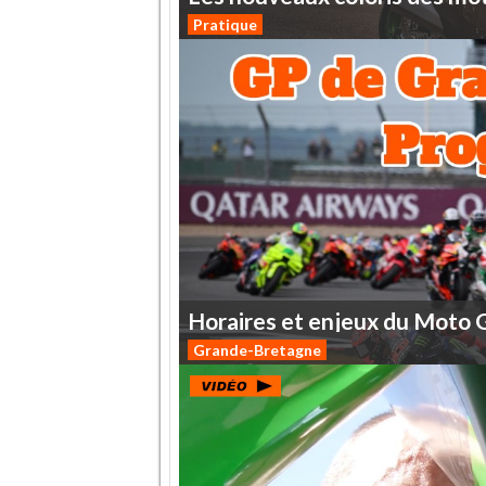
Pratique
Horaires
et
enjeux
du
Moto
Grande-Bretagne