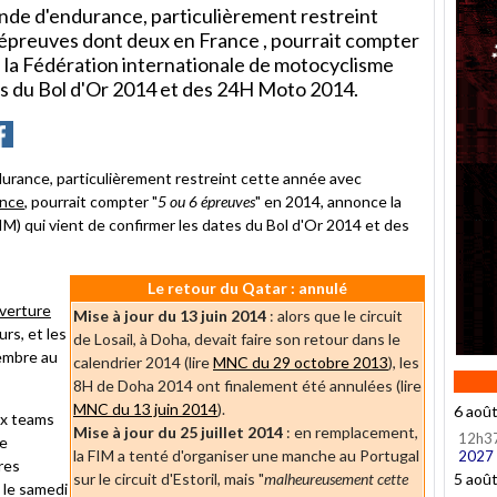
nde d'endurance, particulièrement restreint
épreuves dont deux en France , pourrait compter
e la Fédération internationale de motocyclisme
tes du Bol d'Or 2014 et des 24H Moto 2014.
r
rtager
Partager
ur
r
acebook
urance, particulièrement restreint cette année avec
ance
, pourrait compter "
5 ou 6 épreuves
" en 2014, annonce la
M) qui vient de confirmer les dates du Bol d'Or 2014 et des
Le retour du Qatar : annulé
uverture
Mise à jour du 13 juin 2014
: alors que le circuit
rs, et les
de Losail, à Doha, devait faire son retour dans le
embre au
calendrier 2014 (lire
MNC du 29 octobre 2013
), les
8H de Doha 2014 ont finalement été annulées (lire
MNC du 13 juin 2014
).
6 aoû
ux teams
Mise à jour du 25 juillet 2014
: e
n remplacement,
12h3
le
la FIM a tenté d'organiser une manche au Portugal
2027
res
sur le circuit d'Estoril, mais "
malheureusement cette
5 aoû
 le samedi