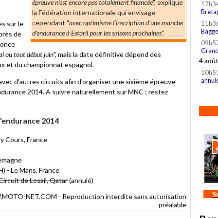
épreuve n'est encore pas totalement financée
", explique
17h3
Breta
la Fédération internationale qui envisage
cependant "
avec optimisme l'inscription d'une manche
s sur le
11h3
Bagge
d'endurance à Estoril pour les saisons prochaines
".
(près de
09h5
nonce
Grand
i ou tout début juin
", mais la date définitive dépend des
4 aoû
ux et du championnat espagnol.
10h5
annul
avec d'autres circuits afin d'organiser une sixième épreuve
durance 2014. A suivre naturellement sur MNC : restez
'endurance 2014
y Cours, France
lemagne
) - Le Mans, France
rcuit de Losail, Qatar
(annulé)
S
TO-NET.COM - Reproduction interdite sans autorisation
préalable