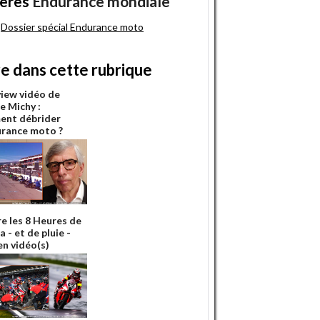
ères
Endurance mondiale
Dossier spécial Endurance moto
re dans cette rubrique
view vidéo de
e Michy :
nt débrider
urance moto ?
re les 8 Heures de
 - et de pluie -
en vidéo(s)