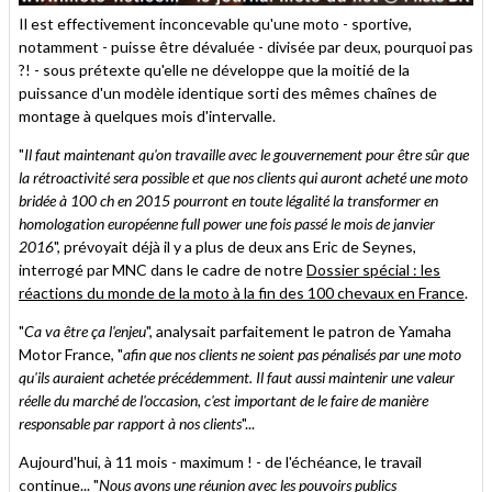
Il est effectivement inconcevable qu'une moto - sportive,
notamment - puisse être dévaluée - divisée par deux, pourquoi pas
?! - sous prétexte qu'elle ne développe que la moitié de la
puissance d'un modèle identique sorti des mêmes chaînes de
montage à quelques mois d'intervalle.
"
Il faut maintenant qu'on travaille avec le gouvernement pour être sûr que
la rétroactivité sera possible et que nos clients qui auront acheté une moto
bridée à 100 ch en 2015 pourront en toute légalité la transformer en
homologation européenne full power une fois passé le mois de janvier
2016
", prévoyait déjà il y a plus de deux ans Eric de Seynes,
interrogé par MNC dans le cadre de notre
Dossier spécial : les
réactions du monde de la moto à la fin des 100 chevaux en France
.
"
Ca va être ça l'enjeu
", analysait parfaitement le patron de Yamaha
Motor France, "
afin que nos clients ne soient pas pénalisés par une moto
qu'ils auraient achetée précédemment. Il faut aussi maintenir une valeur
réelle du marché de l'occasion, c'est important de le faire de manière
responsable par rapport à nos clients
"...
Aujourd'hui, à 11 mois - maximum ! - de l'échéance, le travail
continue... "
Nous avons une réunion avec les pouvoirs publics