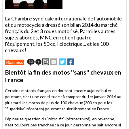
La Chambre syndicale internationale de l’automobile
et du motocycle a dressé son bilan 2014 du marché
français du 2 et 3 roues motorisé. Parmi les autres
sujets abordés, MNC en retient quatre :
l'équipement, les 50 cc, l'électrique... et les 100
chevaux !
Imprimer
Envoyer
Partager
Partager
30
+
Business
cet
sur
sur
article
Twitter
Facebook
Bientôt la fin des motos ''sans'' chevaux en
à
France
un
ami
Certains motards français en doutent encore aujourd'hui et
pourtant, c'est une cer-ti-tude : à compter du 1er janvier 2016 au
plus tard, les motos de plus de 100 chevaux (200 ch pour les
"Superbike" récentes) pourront rouler librement en France.
L'épineuse question du "rétro-fit" (rétroactivité), en revanche,
n'est toujours pas tranchée : à ce jour, personne ne sait encore si