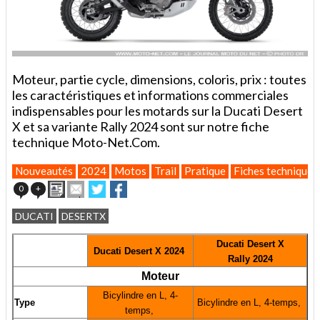
Moteur, partie cycle, dimensions, coloris, prix : toutes
les caractéristiques et informations commerciales
indispensables pour les motards sur la Ducati Desert
X et sa variante Rally 2024 sont sur notre fiche
technique Moto-Net.Com.
Nouveautés
2024
Motos
Trail
Pratique
Fiches techniques
Imprimer
Envoyer
Partager
Partager
0
+
cet
sur
sur
article
Twitter
Facebook
DUCATI
DESERTX
à
un
Ducati Desert X
ami
Ducati Desert X 2024
Rally
2024
Moteur
Bicylindre en L, 4-
Type
Bicylindre en L, 4-temps,
temps,