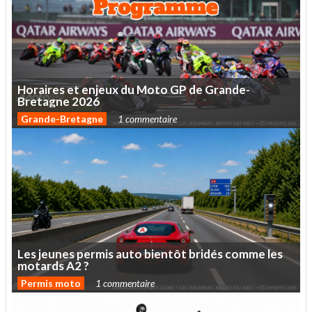
Horaires
et
enjeux
du
Moto
GP
de
Grande-
Bretagne
2026
Grande-Bretagne
1 commentaire
Les
jeunes
permis
auto
bientôt
bridés
comme
les
motards
A2
?
Permis moto
1 commentaire