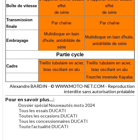
Boîte de vitesse
effet
effet
de série
de série
Transmission
Par chaîne
Par chaîne
finale
Multidisque en bain
Multidisque en bain d'huile,
Embrayage
d'huile, antidribble de
antidribble de série
série
Partie cycle
Treillis tubulaire en acier,
Treillis tubulaire en acier,
Cadre
bras oscillant en alu
bras oscillant en alu
Fourche inversée Kayaba
Fourche inversée
48 mm,
Alexandre BARDIN - © WWW.MOTO-NET.COM - Reproduction
Suspension avt.
Kayaba 46 mm,
avec revêtements
interdite sans autorisation préalable
entièrement réglable
Kashima et DLC,
Pour en savoir plus...:
entièrement réglable
Dossier spécial Nouveautés moto 2024
Tous les essais DUCATI
Amortisseur Kayaba
Amortisseur Kayaba
Toutes les occasions DUCATI
Suspension arr.
entièrement réglable, avec
entièrement
réglable
Tous les concessionnaires DUCATI
revêtement DLC
Toute l'actualité DUCATI
Double disque de 320
Double disque de 320 mm,
.
Frein avt.
mm, étriers radiaux
étriers