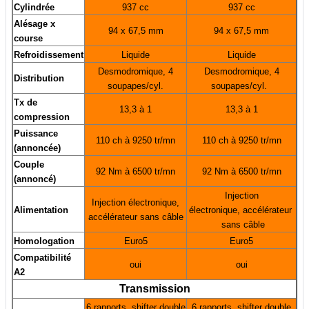
Cylindrée
937 cc
937 cc
Alésage x
94 x 67,5 mm
94 x 67,5 mm
course
Refroidissement
Liquide
Liquide
Desmodromique, 4
Desmodromique, 4
Distribution
soupapes/cyl.
soupapes/cyl.
Tx de
13,3 à 1
13,3 à 1
compression
Puissance
110 ch à 9250 tr/mn
110 ch à 9250 tr/mn
(annoncée)
Couple
92 Nm à 6500 tr/mn
92 Nm à 6500 tr/mn
(annoncé)
Injection
Injection électronique,
Alimentation
électronique, accélérateur
accélérateur sans câble
sans câble
Homologation
Euro5
Euro5
Compatibilité
oui
oui
A2
Transmission
6 rapports, shifter double
6 rapports, shifter double