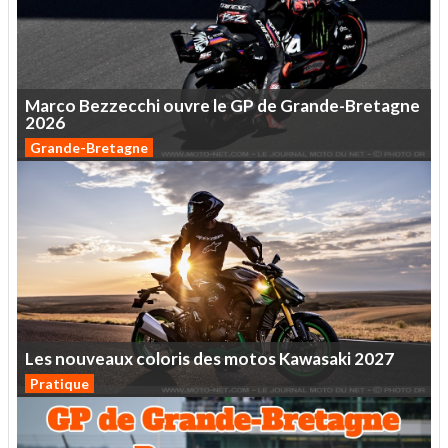
Blanc
Rouge et blanc "Iron
Coloris
Noir et gris
Giant"
4 ans pièces et MO
4 ans pièces et MO
Garantie
(extension de 24 mois
(extension de 24 mois
incluse de série)
incluse de série)
Marco
Bezzecchi
ouvre
le
GP
de
Grande-Bretagne
Intervalles
2026
15 000 km ou 24 mois
15 000 km ou 24 mois
révision
Grande-Bretagne
17 490 euros
(+ 500 € pour noir/gris
21 990 euros
Prix
"RR22")
Les
nouveaux
coloris
des
motos
Kawasaki
2027
Pratique