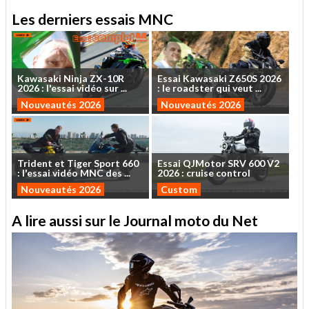
Les derniers essais MNC
Kawasaki
Ninja
ZX-10R
Essai
Kawasaki
Z650S
2026
2026
:
l'essai
vidéo
sur
...
:
le
roadster
qui
veut
...
Nouveautés 2026
Nouveautés 2026
Trident
et
Tiger
Sport
660
Essai
QJMotor
SRV
600
V2
:
l'essai
vidéo
MNC
des
...
2026
:
cruise
control
Nouveautés 2026
Custom
A lire aussi sur le Journal moto du Net