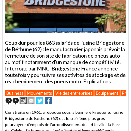
Coup dur pour les 863 salariés de l'usine Bridgestone
de Béthune (62) : le manufacturier japonais prévoit la
fermeture de son site de fabrication de pneus auto
au motif notamment d'un manque de compétitivité.
Interrogé par MNC, Bridgestone France annonce
toutefois y poursuivre ses activités de stockage et de
réacheminement des pneus moto. Explications.
Business
Mouvements
Vie des entreprises
Equipement
Pne
Imprimer
Envoyer
Partager
Partager
0
+
cet
sur
sur
article
Twitter
Facebook
Construite en 1961, à l'époque sous la bannière Firestone, l'usine
à
Bridgestone de Béthune (62) est le troisième plus gros
un
pourvoyeur d'emplois de l'arrondissement de cette ville du Pas-
ami
de-Calais... Sa fermeture - jugée "
brutale et inacceptable
" par le