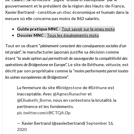
gouvernement et le président de la région des Hauts-de-France,
Xavier Bertrand - constitue un choc économique et humain dans la
mesure où elle concerne pas moins de 863 salariés.
Guide pratique MNC
:
Tout savoir sur le pneu moto
Dossier MNC
:
Tous les équipements moto
Tout en se disant "
pleinement conscient des conséquences sociales d’un
tel projet
", le manufacturier japonais justifie sa décision comme
étant "
la seule option qui permettrait de sauvegarder la compétitivité des
opérations de Bridgestone en Europe
". Le site de Béthune, vétuste, est
décrit par son propriétaire comme la "
moins performante parmi toutes
les usines européennes de Bridgestone
".
La fermeture du site
#Bridgestone
de
#Béthune
est
inacceptable. Avec
@AgnesRunacher
et
@Elisabeth_Borne
, nous en contestons la brutalité, la
pertinence et les fondements.
pic.twitter.com/c8lCTQAJ3p
— Xavier Bertrand (@xavierbertrand)
September 16,
2020