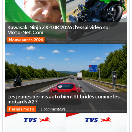
Kawasaki
Ninja
ZX-10R
2026
:
l'essai
vidéo
sur
Moto-Net.Com
Nouveautés 2026
Les
jeunes
permis
auto
bientôt
bridés
comme
les
motards
A2
?
Permis moto
1 commentaire