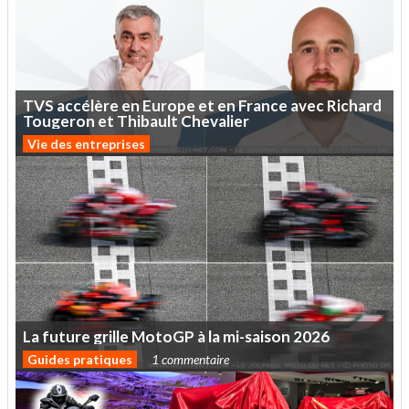
TVS
accélère
en
Europe
et
en
France
avec
Richard
Tougeron
et
Thibault
Chevalier
Vie des entreprises
La
future
grille
MotoGP
à
la
mi-saison
2026
Guides pratiques
1 commentaire