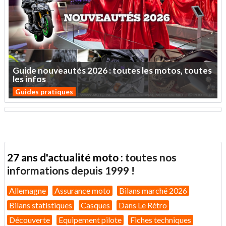
Guide
nouveautés
2026
:
toutes
les
motos,
toutes
les
infos
Guides pratiques
27 ans d'actualité moto :
toutes nos
informations depuis 1999 !
Allemagne
Assurance moto
Bilans marché 2026
Bilans statistiques
Casques
Dans Le Rétro
Découverte
Equipement pilote
Fiches techniques