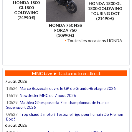
HONDA 1800
HONDA 1800 GL
GL1800
1800 GOLDWING
GOLDWING
TOURING DCT
(24990 €)
(21490 €)
HONDA 750 NSS
FORZA 750
(10990 €)
Toutes les occasions HONDA
.
MNC
Live
► L'actu moto en direct
7 août 2026
18h24
Marco Bezzecchi ouvre le GP de Grande-Bretagne 2026
16h19
Newsletter MNC du 7 aout 2026
10h29
Mathieu Gines passe la 7 en championnat de France
Supersport 2026
09h27
Trop chaud à moto ? Testez le frigo pour humain Do Hiemon
Box !
6 août 2026