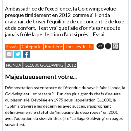
Ambassadrice de l'excellence, la Goldwing évolue
presque timidement en 2012, comme si Honda
craignait de briser l'équilibre de ce concentré de luxe
et de confort. Il est vrai que l'aile d'or n'a sans doute
jamais frôlé la perfection d'aussi près... Essai.
Impri
35
+
Essais
Catégorie
Routière
Tous les Tests
Envoyer
Partager
Partager
cet
sur
sur
article
Twitter
Facebook
HONDA
GL1800 GOLDWING
2012
à
un
Majestueusement votre...
ami
Démonstration ostentatoire de l'étendue du savoir-faire Honda, la
Goldwing est - et restera ? - l'un des plus grands chefs d'oeuvre
du blason ailé. Dévoilée en 1975 sous l'appellation GL1000, la
"Gold" a traversé les décennies avec succès, s'appropriant
définitivement le statut de "limousine du deux roues" en 2001
avec l'adoption du six-cylindres (lire "La Saga Goldwing" en pages
suivantes).