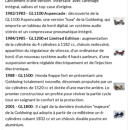
Lancement d'une version "Intersate" avec carénage
intégral, valises et top-case d'origine.
1982/1983 - GL1100 Aspencade
: découverte de la
GL1100 Aspencade, une version "luxe" de la Goldwing, qui
emporte un tableau de bord digital, un système audio
stéréo et un compresseur pneumatique intégré.
1984/1985 - GL1200 et Limited Edition
: augmentation
de la cylindrée du 4 cylindres à 1182 cc, châssis redessiné,
apparition du régulateur de vitesse, d'un ordinateur de
bord, d'un nouveau système audio 4 hauts parleurs, d'une
suspension arrière réglable électriquement et de l'injection
électronique.
1988 - GL1500
: Honda frappe fort en présentant une
Goldwing totalement nouvelle, désormais propulsée par un
six-cylindres de 1520 cc et dotée d'une marche arrière. Le
premier constructeur en profite pour réviser la partie cycle
tout en soignant le confort et la protection.
2001 - GL1800
: Il s'agit de la dernière évolution "majeure"
de la Goldwing qui adopte à partir de ce millésime un 6-
cylindres cubant 1832 cc et un châssis double poutre en
aluminium.