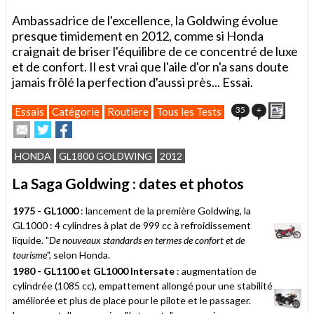
Ambassadrice de l'excellence, la Goldwing évolue
presque timidement en 2012, comme si Honda
craignait de briser l'équilibre de ce concentré de luxe
et de confort. Il est vrai que l'aile d'or n'a sans doute
jamais frôlé la perfection d'aussi près... Essai.
Impri
35
+
Essais
Catégorie
Routière
Tous les Tests
Envoyer
Partager
Partager
cet
sur
sur
article
Twitter
Facebook
HONDA
GL1800 GOLDWING
2012
à
un
La Saga Goldwing : dates et photos
ami
1975 - GL1000
: lancement de la première Goldwing, la
GL1000 : 4 cylindres à plat de 999 cc à refroidissement
liquide. "
De nouveaux standards en termes de confort et de
tourisme
", selon Honda.
1980 - GL1100 et GL1000 Intersate
: augmentation de
cylindrée (1085 cc), empattement allongé pour une stabilité
améliorée et plus de place pour le pilote et le passager.