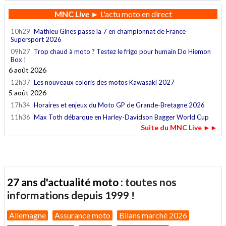
MNC
Live
► L'actu moto en direct
10h29
Mathieu Gines passe la 7 en championnat de France
Supersport 2026
09h27
Trop chaud à moto ? Testez le frigo pour humain Do Hiemon
Box !
6 août 2026
12h37
Les nouveaux coloris des motos Kawasaki 2027
5 août 2026
17h34
Horaires et enjeux du Moto GP de Grande-Bretagne 2026
11h36
Max Toth débarque en Harley-Davidson Bagger World Cup
Suite du MNC Live ►►
27 ans d'actualité moto :
toutes nos
informations depuis 1999 !
Allemagne
Assurance moto
Bilans marché 2026