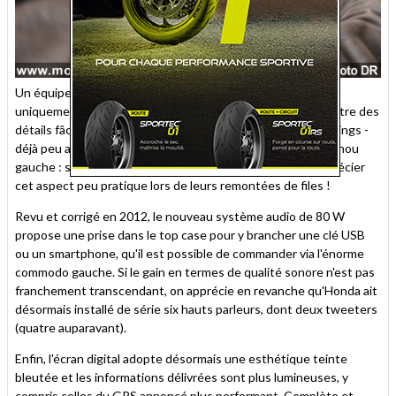
Un équipement bien utile, mais dépourvu de charnières et
uniquement disponible sur la version sans airbag... Au chapitre des
détails fâcheux, signalons aussi que la commande des warnings -
déjà peu accessible auparavant - a migré juste devant le genou
gauche : sûr que les moto-taxis vont particulièrement apprécier
cet aspect peu pratique lors de leurs remontées de files !
Revu et corrigé en 2012, le nouveau système audio de 80 W
propose une prise dans le top case pour y brancher une clé USB
ou un smartphone, qu'il est possible de commander via l'énorme
commodo gauche. Si le gain en termes de qualité sonore n'est pas
franchement transcendant, on apprécie en revanche qu'Honda ait
désormais installé de série six hauts parleurs, dont deux tweeters
(quatre auparavant).
Enfin, l'écran digital adopte désormais une esthétique teinte
bleutée et les informations délivrées sont plus lumineuses, y
compris celles du GPS annoncé plus performant. Complète et