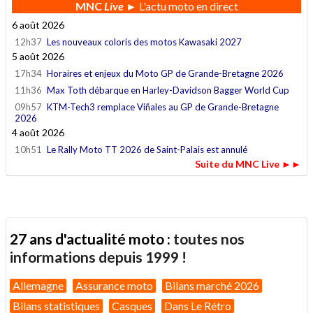
MNC
Live
► L'actu moto en direct
6 août 2026
12h37
Les nouveaux coloris des motos Kawasaki 2027
5 août 2026
17h34
Horaires et enjeux du Moto GP de Grande-Bretagne 2026
11h36
Max Toth débarque en Harley-Davidson Bagger World Cup
09h57
KTM-Tech3 remplace Viñales au GP de Grande-Bretagne
2026
4 août 2026
10h51
Le Rally Moto TT 2026 de Saint-Palais est annulé
Suite du MNC Live ►►
27 ans d'actualité moto :
toutes nos
informations depuis 1999 !
Allemagne
Assurance moto
Bilans marché 2026
Bilans statistiques
Casques
Dans Le Rétro