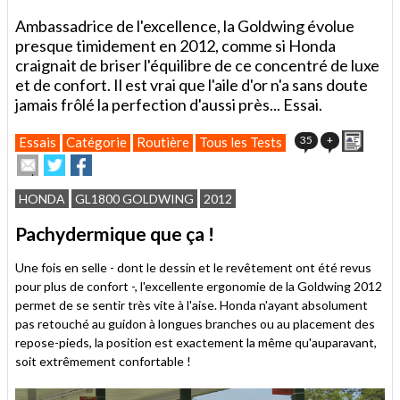
Ambassadrice de l'excellence, la Goldwing évolue
presque timidement en 2012, comme si Honda
craignait de briser l'équilibre de ce concentré de luxe
et de confort. Il est vrai que l'aile d'or n'a sans doute
jamais frôlé la perfection d'aussi près... Essai.
Impri
35
+
Essais
Catégorie
Routière
Tous les Tests
Envoyer
Partager
Partager
cet
sur
sur
article
Twitter
Facebook
HONDA
GL1800 GOLDWING
2012
à
un
Pachydermique que ça !
ami
Une fois en selle - dont le dessin et le revêtement ont été revus
pour plus de confort -, l'excellente ergonomie de la Goldwing 2012
permet de se sentir très vite à l'aise. Honda n'ayant absolument
pas retouché au guidon à longues branches ou au placement des
repose-pieds, la position est exactement la même qu'auparavant,
soit extrêmement confortable !