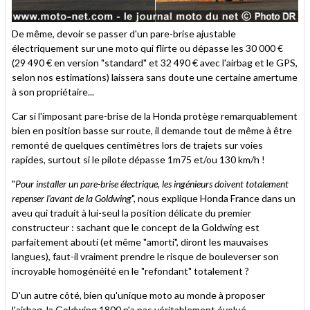
De même, devoir se passer d'un pare-brise ajustable
électriquement sur une moto qui flirte ou dépasse les 30 000 €
(29 490 € en version "standard" et 32 490 € avec l'airbag et le GPS,
selon nos estimations) laissera sans doute une certaine amertume
à son propriétaire...
Car si l'imposant pare-brise de la Honda protège remarquablement
bien en position basse sur route, il demande tout de même à être
remonté de quelques centimètres lors de trajets sur voies
rapides, surtout si le pilote dépasse 1m75 et/ou 130 km/h !
"
Pour installer un pare-brise électrique, les ingénieurs doivent totalement
repenser l'avant de la Goldwing
", nous explique Honda France dans un
aveu qui traduit à lui-seul la position délicate du premier
constructeur : sachant que le concept de la Goldwing est
parfaitement abouti (et même "amorti", diront les mauvaises
langues), faut-il vraiment prendre le risque de bouleverser son
incroyable homogénéité en le "refondant" totalement ?
D'un autre côté, bien qu'unique moto au monde à proposer
l'airbag, la Goldwing 1800 n'a pas véritablement évolué