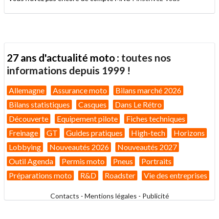
27 ans d'actualité moto :
toutes nos
informations depuis 1999 !
Allemagne
Assurance moto
Bilans marché 2026
Bilans statistiques
Casques
Dans Le Rétro
Découverte
Equipement pilote
Fiches techniques
Freinage
GT
Guides pratiques
High-tech
Horizons
Lobbying
Nouveautés 2026
Nouveautés 2027
Outil Agenda
Permis moto
Pneus
Portraits
Préparations moto
R&D
Roadster
Vie des entreprises
Contacts
-
Mentions légales
-
Publicité