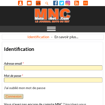
Identification
-
En savoir plus...
Identification
Adresse email
*
Mot de passe
*
J'ai oublié mon mot de passe
Vous n'avez pas encore de compte MNC ?
inscrivez-vous