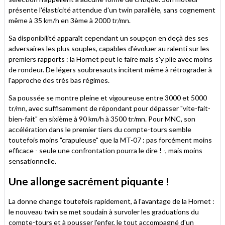
présente l'élasticité attendue d'un twin parallèle, sans cognement
même à 35 km/h en 3ème à 2000 tr/mn.
Sa disponibilité apparaît cependant un soupçon en deçà des ses
adversaires les plus souples, capables d'évoluer au ralenti sur les
premiers rapports : la Hornet peut le faire mais s'y plie avec moins
de rondeur. De légers soubresauts incitent même à rétrograder à
l'approche des très bas régimes.
Sa poussée se montre pleine et vigoureuse entre 3000 et 5000
tr/mn, avec suffisamment de répondant pour dépasser "vite-fait-
bien-fait" en sixième à 90 km/h à 3500 tr/mn. Pour MNC, son
accélération dans le premier tiers du compte-tours semble
toutefois moins "crapuleuse" que la MT-07 : pas forcément moins
efficace - seule une confrontation pourra le dire ! -, mais moins
sensationnelle.
Une allonge sacrément piquante !
La donne change toutefois rapidement, à l'avantage de la Hornet :
le nouveau twin se met soudain à survoler les graduations du
compte-tours et à pousser l'enfer, le tout accompagné d'un