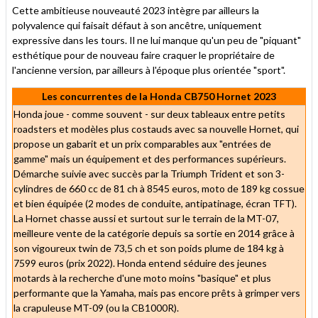
Cette ambitieuse nouveauté 2023 intègre par ailleurs la
polyvalence qui faisait défaut à son ancêtre, uniquement
expressive dans les tours. Il ne lui manque qu'un peu de "piquant"
esthétique pour de nouveau faire craquer le propriétaire de
l'ancienne version, par ailleurs à l'époque plus orientée "sport".
Les concurrentes de la Honda CB750 Hornet 2023
Honda joue - comme souvent - sur deux tableaux entre petits
roadsters et modèles plus costauds avec sa nouvelle Hornet, qui
propose un gabarit et un prix comparables aux "entrées de
gamme" mais un équipement et des performances supérieurs.
Démarche suivie avec succès par la Triumph Trident et son 3-
cylindres de 660 cc de 81 ch à 8545 euros, moto de 189 kg cossue
et bien équipée (2 modes de conduite, antipatinage, écran TFT).
La Hornet chasse aussi et surtout sur le terrain de la MT-07,
meilleure vente de la catégorie depuis sa sortie en 2014 grâce à
son vigoureux twin de 73,5 ch et son poids plume de 184 kg à
7599 euros (prix 2022). Honda entend séduire des jeunes
motards à la recherche d'une moto moins "basique" et plus
performante que la Yamaha, mais pas encore prêts à grimper vers
la crapuleuse MT-09 (ou la CB1000R).