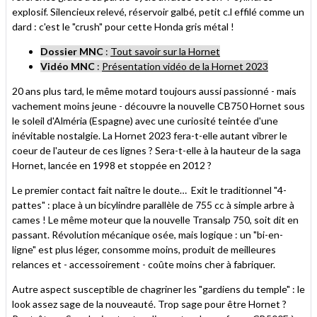
explosif. Silencieux relevé, réservoir galbé, petit c.l effilé comme un
dard : c'est le "crush" pour cette Honda gris métal !
Dossier MNC
:
Tout savoir sur la Hornet
Vidéo MNC
:
Présentation vidéo de la Hornet 2023
20 ans plus tard, le même motard toujours aussi passionné - mais
vachement moins jeune - découvre la nouvelle CB750 Hornet sous
le soleil d'Alméria (Espagne) avec une curiosité teintée d'une
inévitable nostalgie. La Hornet 2023 fera-t-elle autant vibrer le
coeur de l'auteur de ces lignes ? Sera-t-elle à la hauteur de la saga
Hornet, lancée en 1998 et stoppée en 2012 ?
Le premier contact fait naître le doute… Exit le traditionnel "4-
pattes" : place à un bicylindre parallèle de 755 cc à simple arbre à
cames ! Le même moteur que la nouvelle Transalp 750, soit dit en
passant. Révolution mécanique osée, mais logique : un "bi-en-
ligne" est plus léger, consomme moins, produit de meilleures
relances et - accessoirement - coûte moins cher à fabriquer.
Autre aspect susceptible de chagriner les "gardiens du temple" : le
look assez sage de la nouveauté. Trop sage pour être Hornet ?