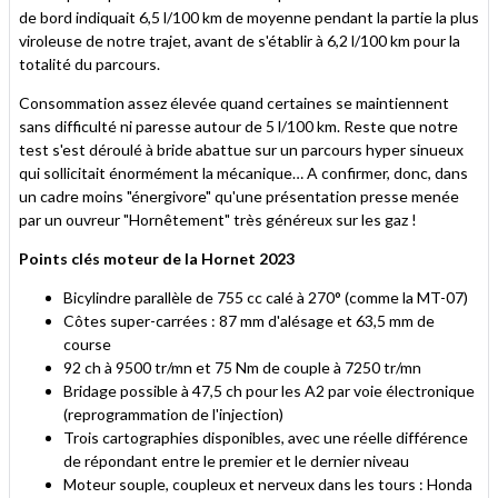
de bord indiquait 6,5 l/100 km de moyenne pendant la partie la plus
viroleuse de notre trajet, avant de s'établir à 6,2 l/100 km pour la
totalité du parcours.
Consommation assez élevée quand certaines se maintiennent
sans difficulté ni paresse autour de 5 l/100 km. Reste que notre
test s'est déroulé à bride abattue sur un parcours hyper sinueux
qui sollicitait énormément la mécanique… A confirmer, donc, dans
un cadre moins "énergivore" qu'une présentation presse menée
par un ouvreur "Hornêtement" très généreux sur les gaz !
Points clés moteur de la Hornet 2023
Bicylindre parallèle de 755 cc calé à 270° (comme la MT-07)
Côtes super-carrées : 87 mm d'alésage et 63,5 mm de
course
92 ch à 9500 tr/mn et 75 Nm de couple à 7250 tr/mn
Bridage possible à 47,5 ch pour les A2 par voie électronique
(reprogrammation de l'injection)
Trois cartographies disponibles, avec une réelle différence
de répondant entre le premier et le dernier niveau
Moteur souple, coupleux et nerveux dans les tours : Honda