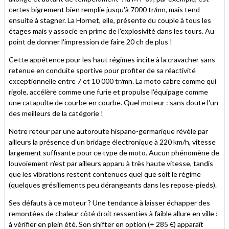
certes bigrement bien remplie jusqu'à 7000 tr/mn, mais tend
ensuite à stagner. La Hornet, elle, présente du couple à tous les
étages mais y associe en prime de l'explosivité dans les tours. Au
point de donner l'impression de faire 20 ch de plus !
Cette appétence pour les haut régimes incite à la cravacher sans
retenue en conduite sportive pour profiter de sa réactivité
exceptionnelle entre 7 et 10 000 tr/mn. La moto cabre comme qui
rigole, accélère comme une furie et propulse l'équipage comme
une catapulte de courbe en courbe. Quel moteur : sans doute l'un
des meilleurs de la catégorie !
Notre retour par une autoroute hispano-germarique révèle par
ailleurs la présence d'un bridage électronique à 220 km/h, vitesse
largement suffisante pour ce type de moto. Aucun phénomène de
louvoiement n'est par ailleurs apparu à très haute vitesse, tandis
que les vibrations restent contenues quel que soit le régime
(quelques grésillements peu dérangeants dans les repose-pieds).
Ses défauts à ce moteur ? Une tendance à laisser échapper des
remontées de chaleur côté droit ressenties à faible allure en ville :
à vérifier en plein été. Son shifter en option (+ 285 €) apparaît