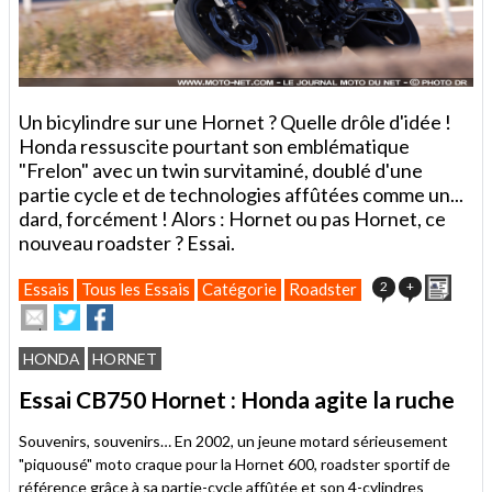
Un bicylindre sur une Hornet ? Quelle drôle d'idée !
Honda ressuscite pourtant son emblématique
"Frelon" avec un twin survitaminé, doublé d'une
partie cycle et de technologies affûtées comme un...
dard, forcément ! Alors : Hornet ou pas Hornet, ce
nouveau roadster ? Essai.
Impri
2
+
Essais
Tous les Essais
Catégorie
Roadster
Envoyer
Partager
Partager
cet
sur
sur
article
Twitter
Facebook
HONDA
HORNET
à
un
Essai CB750 Hornet : Honda agite la ruche
ami
Souvenirs, souvenirs… En 2002, un jeune motard sérieusement
"piquousé" moto craque pour la Hornet 600, roadster sportif de
référence grâce à sa partie-cycle affûtée et son 4-cylindres