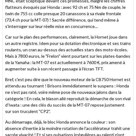
MNC était sceptique devant ces promesses, malgré les chiffres
flatteurs évoqués par Honda : avec 92 ch et 75 Nm de couple, le
twin de 755 cc colle presque 20 canassons à sa rivale frontale
(73,4 ch pour la MT-07) ! Sacrée différence, qui tend même à
s'interroger sur leur réelle mise en concurrence…
Car sur le plan des performances, clairement, la Hornet joue dans
un autre registre. Idem pour sa dotation électronique et ses trains
roulants, un cran au-dessus des actuelles stars des moto-écoles.
Mais à 7800 euros, le "Frelon" vient pourtant sur les plates-bandes
de la Yamaha : la MT-07 est actuellement à 7600 €, prix amené à
augmenter suite à son récent passage à l'écran TFT.
Bref, c'est peu dire que le nouveau moteur de la CB750 Hornet est
attendu au tournant ! Brisons immédiatement le suspens : Honda
ne s'est pas raté, voire même pose de nouveaux jalons dans la
catégorie ! En cela, le blason ailé reproduit la démarche de son rival
d'Iwata : une des clés du succès de la MT-07 repose justement
sur son truculent "CP2".
Au démarrage, déjà, le bloc Honda annonce la couleur : son
absence d'inertie à la moindre rotation de l'accélérateur trahit une
sacrée vivacité ! Et si ses pulsations irrégulières au ralenti n'ont