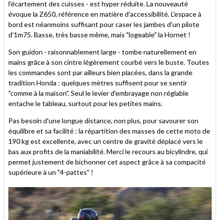
l'écartement des cuisses - est hyper réduite. La nouveauté
évoque la Z650, référence en matière d'accessibilité. L'espace à
bord est néanmoins suffisant pour caser les jambes d'un pilote
d'1m75. Basse, très basse même, mais "logeable" la Hornet !
Son guidon - raisonnablement large - tombe naturellement en
mains grâce à son cintre légèrement courbé vers le buste. Toutes
les commandes sont par ailleurs bien placées, dans la grande
tradition Honda : quelques mètres suffisent pour se sentir
"comme à la maison". Seul le levier d'embrayage non réglable
entache le tableau, surtout pour les petites mains.
Pas besoin d'une longue distance, non plus, pour savourer son
équilibre et sa facilité : la répartition des masses de cette moto de
190 kg est excellente, avec un centre de gravité déplacé vers le
bas aux profits de la maniabilité. Merci le recours au bicylindre, qui
permet justement de bichonner cet aspect grâce à sa compacité
supérieure à un "4-pattes" !