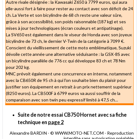
Autre rivale désignée : la Kawasaki Z650 à 7799 euros, qui aura
elle-aussi fort à faire pour rester au contact avec son déficit de 24
ch. La Verte et son bicylindre de 68 ch reste une valeur sûre,
grâce à son accessibilité, son poids raisonnable (187 kg) et ses
mises à jour technologiques (écran couleurs et antipatinage).
La SV650 est également dans le viseur de Honda avec son joyeux
bicylindre de 73 ch, le dernier V-Twin de la catégorie à 7099 €.
Conscient du vieillissement de cette moto emblématique, Suzuki
dévoile cette année une alternative séduisante : la GSX-8S avec
un bicylindre parallèle de 776 cc qui développe 83 ch et 78 Nm
pour 202 kg.
MNC prévoit également une concurrence en interne, notamment
avec la CB650R de 95 ch à qui l'on souhaite bien du plaisir pour
justifier son équipement en retrait à un prix nettement supérieur
(8250 euros). La CB500F à 6799 euros va aussi souffrir de la
comparaison avec son twin peu expressif limité à 47,5 ch…
Suite de notre essai CB750 Hornet avec sa fiche
technique en
page 2
Alexandre BARDIN - © WWW.MOTO-NET.COM - Reproduction
interdite sans autorisation préalable