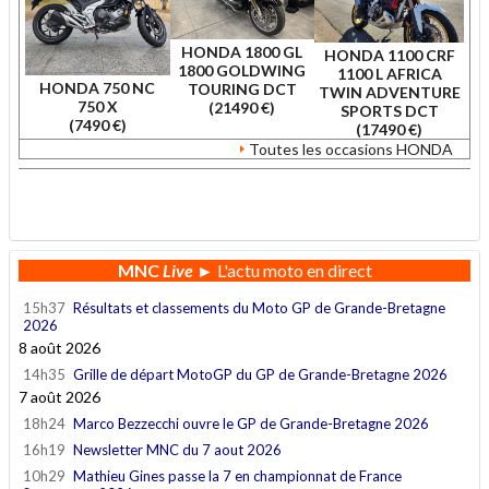
HONDA 1800 GL
HONDA 1100 CRF
1800 GOLDWING
1100 L AFRICA
HONDA 750 NC
TOURING DCT
TWIN ADVENTURE
750 X
(21490 €)
SPORTS DCT
(7490 €)
(17490 €)
Toutes les occasions HONDA
.
MNC
Live
► L'actu moto en direct
15h37
Résultats et classements du Moto GP de Grande-Bretagne
2026
8 août 2026
14h35
Grille de départ MotoGP du GP de Grande-Bretagne 2026
7 août 2026
18h24
Marco Bezzecchi ouvre le GP de Grande-Bretagne 2026
16h19
Newsletter MNC du 7 aout 2026
10h29
Mathieu Gines passe la 7 en championnat de France