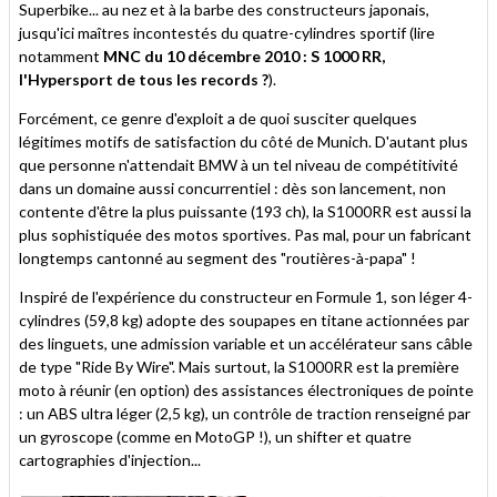
Superbike... au nez et à la barbe des constructeurs japonais,
jusqu'ici maîtres incontestés du quatre-cylindres sportif (lire
notamment
MNC du 10 décembre 2010 : S 1000 RR,
l'Hypersport de tous les records ?
).
Forcément, ce genre d'exploit a de quoi susciter quelques
légitimes motifs de satisfaction du côté de Munich. D'autant plus
que personne n'attendait BMW à un tel niveau de compétitivité
dans un domaine aussi concurrentiel : dès son lancement, non
contente d'être la plus puissante (193 ch), la S1000RR est aussi la
plus sophistiquée des motos sportives. Pas mal, pour un fabricant
longtemps cantonné au segment des "routières-à-papa" !
Inspiré de l'expérience du constructeur en Formule 1, son léger 4-
cylindres (59,8 kg) adopte des soupapes en titane actionnées par
des linguets, une admission variable et un accélérateur sans câble
de type "Ride By Wire". Mais surtout, la S1000RR est la première
moto à réunir (en option) des assistances électroniques de pointe
: un ABS ultra léger (2,5 kg), un contrôle de traction renseigné par
un gyroscope (comme en MotoGP !), un shifter et quatre
cartographies d'injection...