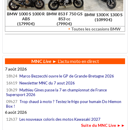
BMW 1000 S 1000 R
BMW 853 F 750 GS
BMW 1300 K 1300 S
ABS
853 cc
(10990 €)
(17990 €)
(7990 €)
Toutes les occasions BMW
.
MNC
Live
► L'actu moto en direct
7 août 2026
18h24
Marco Bezzecchi ouvre le GP de Grande-Bretagne 2026
16h19
Newsletter MNC du 7 aout 2026
10h29
Mathieu Gines passe la 7 en championnat de France
Supersport 2026
09h27
Trop chaud à moto ? Testez le frigo pour humain Do Hiemon
Box !
6 août 2026
12h37
Les nouveaux coloris des motos Kawasaki 2027
Suite du MNC Live ►►