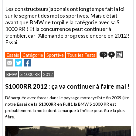
Les constructeurs japonais ont longtemps fait la loi
sur le segment des motos sportives. Mais c'était
avant que BMW ne torpille la catégorie avec sa S
1000 RR ! Et la concurrence peut continuer à
trembler, car l'Allemande progresse encore en 2012 !
Essai.
Imprim
46
+
Essais
Catégorie
Sportive
Tous les Tests
Envoyer
Partager
Partager
cet
sur
sur
article
Twitter
Facebook
BMW
S 1000 RR
2012
à
un
S1000RR 2012 : ça va continuer à faire mal !
ami
Débarquée avec fracas dans le paysage motocycliste fin 2009 (lire
notre
Essai de la S1000RR en Full
), la BMW S 1000 RR est
probablement la moto dont la marque à l'hélice peut être la plus
fière.