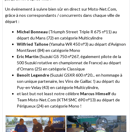
Un événement à suivre bien sûr en direct sur Moto-Net.Com,
grâce à nos correspondants / concurrents dans chaque ville de
départ :
Michel Bonneau
(Triumph Street Triple R 675 n°11) au
départ du Mans (72) en catégorie Multicylindre
Wilfried Tallone
(Yamaha WR 450 n°3) au départ d'Avignon
Montfavet (84) en catégorie Mono
Eric Martin
(Suzuki GS 750 n°267, également pilote de la
500 Suzuki rotative en championnat de France) au départ
d'Ornans (25) en catégorie Classique
Benoît Legendre
(Suzuki GSXR 600 n°20... en hommage à
son unique partenaire, les Vins de Gaillac !) au départ du
Puy-en-Velay (43) en catégorie Multicylindre,
et last but not least notre célèbre
Marcus Himself
du
Team Moto-Net.Com (KTM SMC 690 n°13) au départ de
Périgueux (24) en catégorie Mono !