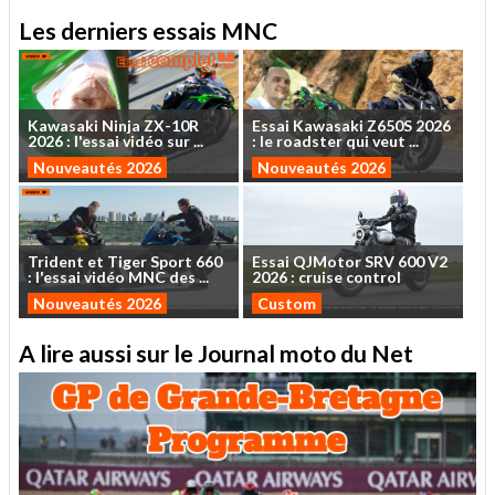
Les derniers essais MNC
Kawasaki
Ninja
ZX-10R
Essai
Kawasaki
Z650S
2026
2026
:
l'essai
vidéo
sur
...
:
le
roadster
qui
veut
...
Nouveautés 2026
Nouveautés 2026
Trident
et
Tiger
Sport
660
Essai
QJMotor
SRV
600
V2
:
l'essai
vidéo
MNC
des
...
2026
:
cruise
control
Nouveautés 2026
Custom
A lire aussi sur le Journal moto du Net