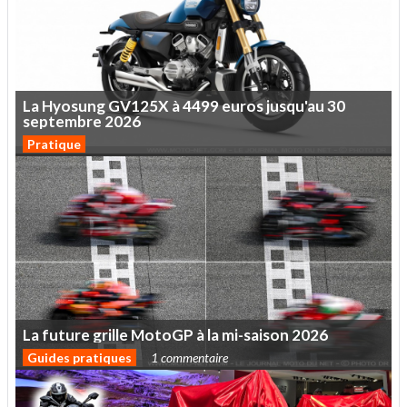
La
Hyosung
GV125X
à
4499
euros
jusqu'au
30
septembre
2026
Pratique
La
future
grille
MotoGP
à
la
mi-saison
2026
Guides pratiques
1 commentaire