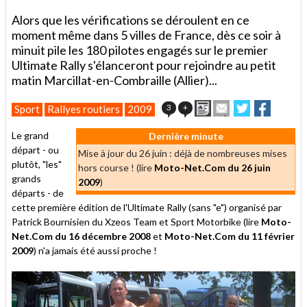
Alors que les vérifications se déroulent en ce
moment même dans 5 villes de France, dès ce soir à
minuit pile les 180 pilotes engagés sur le premier
Ultimate Rally s'élanceront pour rejoindre au petit
matin Marcillat-en-Combraille (Allier)...
Imprimer
Envoyer
Partager
Partage
3
+
Sport
Rallyes routiers
2009
cet
sur
sur
article
Twitter
Facebook
Le grand
Dernière minute
à
départ - ou
un
Mise à jour du 26 juin : déjà de nombreuses mises
plutôt, "les"
ami
hors course ! (lire
Moto-Net.Com du 26 juin
grands
2009
)
départs - de
cette première édition de l'Ultimate Rally (sans "e") organisé par
Patrick Bournisien du Xzeos Team et Sport Motorbike (lire
Moto-
Net.Com du 16 décembre 2008
et
Moto-Net.Com du 11 février
2009
) n'a jamais été aussi proche !