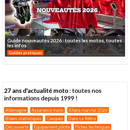
Guide
nouveautés
2026
:
toutes
les
motos,
toutes
les
infos
Guides pratiques
27 ans d'actualité moto :
toutes nos
informations depuis 1999 !
Allemagne
Assurance moto
Bilans marché 2026
Bilans statistiques
Casques
Dans Le Rétro
Découverte
Equipement pilote
Fiches techniques