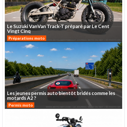
Le
Suzuki
VanVan
Track-T
préparé
par
Le
Cent
Vingt
Cinq
Préparations moto
Les
jeunes
permis
auto
bientôt
bridés
comme
les
motards
A2
?
Permis moto