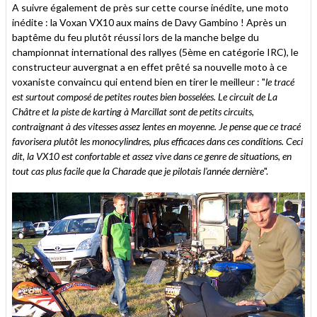
A suivre également de près sur cette course inédite, une moto
inédite : la Voxan VX10 aux mains de Davy Gambino ! Après un
baptême du feu plutôt réussi lors de la manche belge du
championnat international des rallyes (5ème en catégorie IRC), le
constructeur auvergnat a en effet prêté sa nouvelle moto à ce
voxaniste convaincu qui entend bien en tirer le meilleur : "
le tracé
est surtout composé de petites routes bien bosselées. Le circuit de La
Châtre et la piste de karting à Marcillat sont de petits circuits,
contraignant à des vitesses assez lentes en moyenne. Je pense que ce tracé
favorisera plutôt les monocylindres, plus efficaces dans ces conditions. Ceci
dit, la VX10 est confortable et assez vive dans ce genre de situations, en
tout cas plus facile que la Charade que je pilotais l'année dernière
".