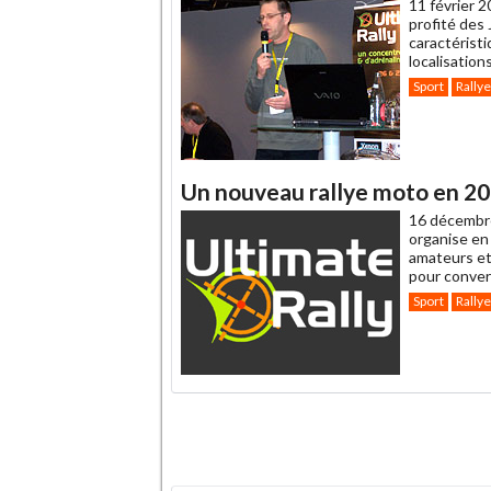
11 février 2
profité des
caractéristi
localisation
Sport
Rallye
Un nouveau rallye moto en 20
16 décembr
organise en 
amateurs et 
pour converg
Sport
Rallye