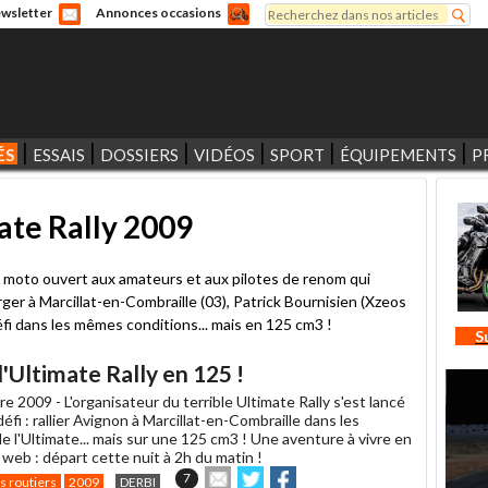
Rechercher
wsletter
Annonces occasions
Formulaire de recherche
ÉS
ESSAIS
DOSSIERS
VIDÉOS
SPORT
ÉQUIPEMENTS
P
mate Rally 2009
ye moto ouvert aux amateurs et aux pilotes de renom qui
rger à Marcillat-en-Combraille (03), Patrick Bournisien (Xzeos
fi dans les mêmes conditions... mais en 125 cm3 !
S
l'Ultimate Rally en 125 !
re 2009 -
L'organisateur du terrible Ultimate Rally s'est lancé
éfi : rallier Avignon à Marcillat-en-Combraille dans les
e l'Ultimate... mais sur une 125 cm3 ! Une aventure à vivre en
e web : départ cette nuit à 2h du matin !
Envoyer
Partager
Partager
7
s routiers
2009
DERBI