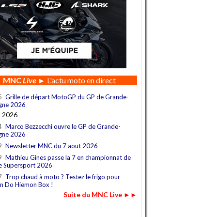
MNC
Live
► L'actu moto en direct
5
Grille de départ MotoGP du GP de Grande-
gne 2026
t 2026
4
Marco Bezzecchi ouvre le GP de Grande-
gne 2026
9
Newsletter MNC du 7 aout 2026
9
Mathieu Gines passe la 7 en championnat de
e Supersport 2026
7
Trop chaud à moto ? Testez le frigo pour
n Do Hiemon Box !
Suite du MNC Live ►►