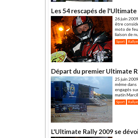
Les 54 rescapés de l'Ultimate 
26 juin 2009
être considé
moto de feu 
liaison de n
Sport
Rallye
Départ du premier Ultimate Ral
25 juin 2009
même dans 5 
engagés sur 
matin Marcill
Sport
Rallye
L'Ultimate Rally 2009 se dévo