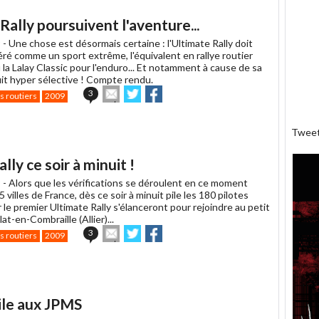
un
ami
Rally poursuivent l'aventure...
 -
Une chose est désormais certaine : l'Ultimate Rally doit
ré comme un sport extrême, l'équivalent en rallye routier
la Lalay Classic pour l'enduro... Et notamment à cause de sa
uit hyper sélective ! Compte rendu.
Envoyer
Partager
Partager
3
s routiers
2009
cet
sur
sur
article
Twitter
Facebook
à
Twee
un
ami
ly ce soir à minuit !
 -
Alors que les vérifications se déroulent en ce moment
villes de France, dès ce soir à minuit pile les 180 pilotes
le premier Ultimate Rally s'élanceront pour rejoindre au petit
at-en-Combraille (Allier)...
Envoyer
Partager
Partager
3
s routiers
2009
cet
sur
sur
article
Twitter
Facebook
à
un
ami
ile aux JPMS