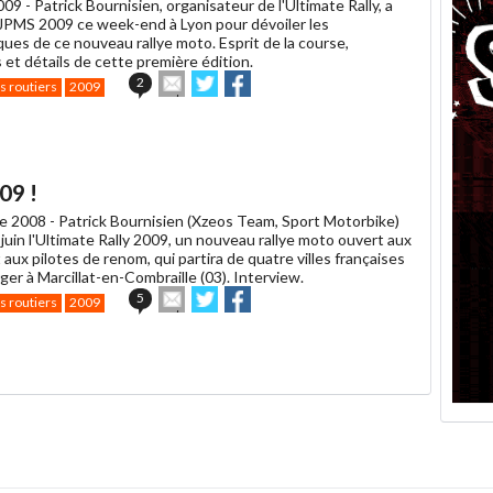
009 -
Patrick Bournisien, organisateur de l'Ultimate Rally, a
 JPMS 2009 ce week-end à Lyon pour dévoiler les
ques de ce nouveau rallye moto. Esprit de la course,
s et détails de cette première édition.
Envoyer
Partager
Partager
2
s routiers
2009
cet
sur
sur
article
Twitter
Facebook
à
un
ami
09 !
e 2008 -
Patrick Bournisien (Xzeos Team, Sport Motorbike)
juin l'Ultimate Rally 2009, un nouveau rallye moto ouvert aux
aux pilotes de renom, qui partira de quatre villes françaises
er à Marcillat-en-Combraille (03). Interview.
Envoyer
Partager
Partager
5
s routiers
2009
cet
sur
sur
article
Twitter
Facebook
à
un
ami