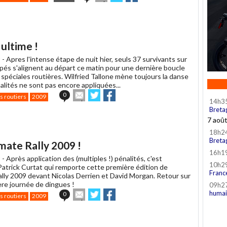
cet
sur
sur
article
Twitter
Facebook
à
un
ami
 ultime !
 -
Apres l'intense étape de nuit hier, seuls 37 survivants sur
apés s'alignent au départ ce matin pour une dernière boucle
spéciales routières. Wilfried Tallone mène toujours la danse
alités ne sont pas encore appliquées...
Envoyer
Partager
Partager
0
s routiers
2009
14h3
cet
sur
sur
Breta
article
Twitter
Facebook
à
7 aoû
un
18h2
ami
Breta
mate Rally 2009 !
16h1
 -
Après application des (multiples !) pénalités, c'est
10h2
Patrick Curtat qui remporte cette première édition de
Franc
Rally 2009 devant Nicolas Derrien et David Morgan. Retour sur
ère journée de dingues !
09h2
Envoyer
Partager
Partager
humai
0
s routiers
2009
cet
sur
sur
article
Twitter
Facebook
à