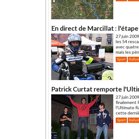
En direct de Marcillat : l'étape
27 juin 2009
les 54 resc
avec quatre 
mais les pén
Sport
Rallye
Patrick Curtat remporte l'Ulti
27 juin 2009
finalement 
l'Ultimate 
cette derni
Sport
Rallye