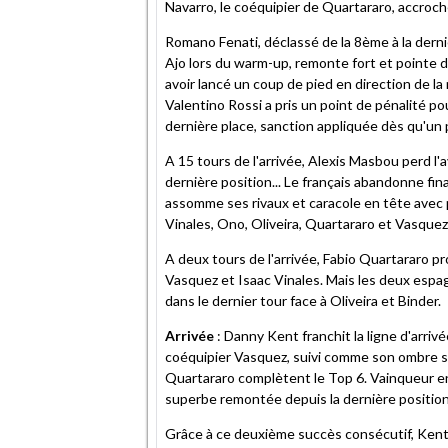
Navarro, le coéquipier de Quartararo, accroc
Romano Fenati, déclassé de la 8ème à la derniè
Ajo lors du warm-up, remonte fort et pointe dé
avoir lancé un coup de pied en direction de la 
Valentino Rossi a pris un point de pénalité po
dernière place, sanction appliquée dès qu'un 
A 15 tours de l'arrivée, Alexis Masbou perd l'
dernière position... Le français abandonne fi
assomme ses rivaux et caracole en tête avec 
Vinales, Ono, Oliveira, Quartararo et Vasquez
A deux tours de l'arrivée, Fabio Quartararo p
Vasquez et Isaac Vinales. Mais les deux espagn
dans le dernier tour face à Oliveira et Binder.
Arrivée
: Danny Kent franchit la ligne d'arri
coéquipier Vasquez, suivi comme son ombre sur 
Quartararo complètent le Top 6. Vainqueur e
superbe remontée depuis la dernière position
Grâce à ce deuxième succès consécutif, Kent v