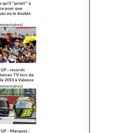
 qu'il ''priait'' à
ce pour que
ez ne le double
ommentaires)
GP : records
iences TV lors de
ale 2015 à Valence
ommentaires)
GP - Marquez :