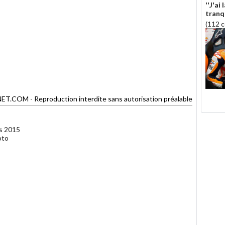
''J'ai
tranqu
(112 
OM - Reproduction interdite sans autorisation préalable
es 2015
oto