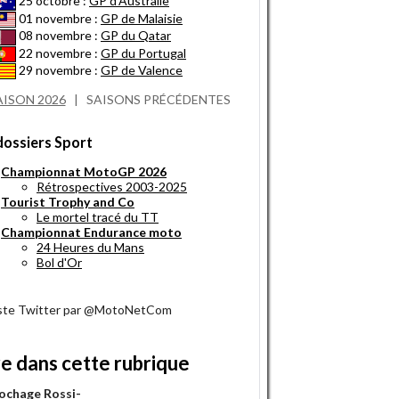
25 octobre :
GP d'Australie
01 novembre :
GP de Malaisie
08 novembre :
GP du Qatar
22 novembre :
GP du Portugal
29 novembre :
GP de Valence
AISON 2026
|
SAISONS PRÉCÉDENTES
dossiers Sport
Championnat MotoGP 2026
Rétrospectives 2003-2025
Tourist Trophy and Co
Le mortel tracé du TT
Championnat Endurance moto
24 Heures du Mans
Bol d'Or
iste Twitter par @MotoNetCom
re dans cette rubrique
rochage Rossi-