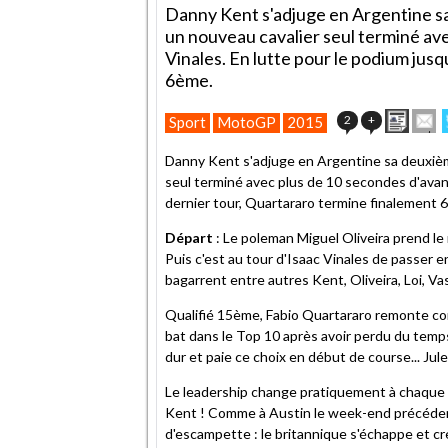
Danny Kent s'adjuge en Argentine sa
un nouveau cavalier seul terminé av
Vinales. En lutte pour le podium jus
6ème.
Impri
E
2
+
Sport
MotoGP
2015
cet
articl
Danny Kent s'adjuge en Argentine sa deuxièm
à
seul terminé avec plus de 10 secondes d'avan
un
dernier tour, Quartararo termine finalement 
ami
Départ
: Le poleman Miguel Oliveira prend le 
Puis c'est au tour d'Isaac Vinales de passer
bagarrent entre autres Kent, Oliveira, Loi, V
Qualifié 15ème, Fabio Quartararo remonte c
bat dans le Top 10 après avoir perdu du temps 
dur et paie ce choix en début de course... Jul
Le leadership change pratiquement à chaque tou
Kent ! Comme à Austin le week-end précédent
d'escampette : le britannique s'échappe et c