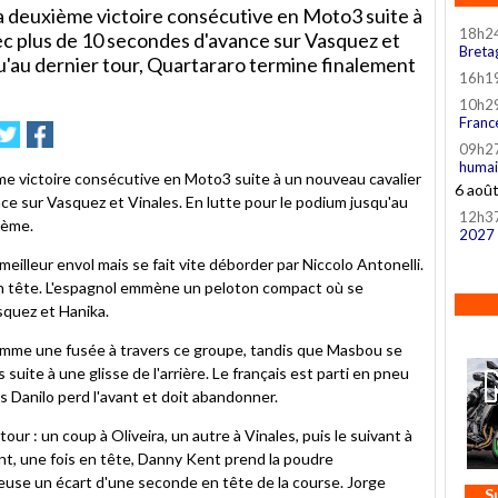
 deuxième victoire consécutive en Moto3 suite à
18h2
ec plus de 10 secondes d'avance sur Vasquez et
Breta
qu'au dernier tour, Quartararo termine finalement
16h1
10h2
Franc
mer
nvoyer
Partager
Partager
sur
sur
09h2
humai
e
Twitter
Facebook
e victoire consécutive en Moto3 suite à un nouveau cavalier
6 aoû
ce sur Vasquez et Vinales. En lutte pour le podium jusqu'au
12h3
6ème.
2027
meilleur envol mais se fait vite déborder par Niccolo Antonelli.
 en tête. L'espagnol emmène un peloton compact où se
asquez et Hanika.
omme une fusée à travers ce groupe, tandis que Masbou se
suite à une glisse de l'arrière. Le français est parti en pneu
es Danilo perd l'avant et doit abandonner.
r : un coup à Oliveira, un autre à Vinales, puis le suivant à
, une fois en tête, Danny Kent prend la poudre
reuse un écart d'une seconde en tête de la course. Jorge
S