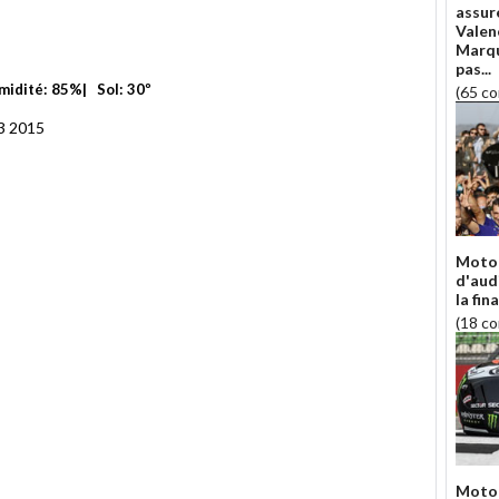
assure
Valen
Marqu
pas...
umidité: 85%| Sol: 30º
(65 c
3 2015
Moto 
d'aud
la fin
(18 c
Moto 