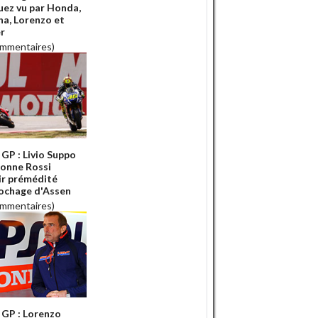
ez vu par Honda,
a, Lorenzo et
r
ommentaires)
GP : Livio Suppo
onne Rossi
ir prémédité
rochage d'Assen
ommentaires)
GP : Lorenzo