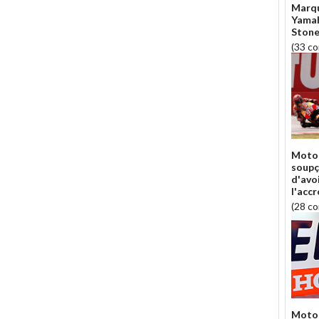
Marqu
Yamah
Stone
(33 c
Moto 
soupç
d'avo
l'acc
(28 c
Moto 