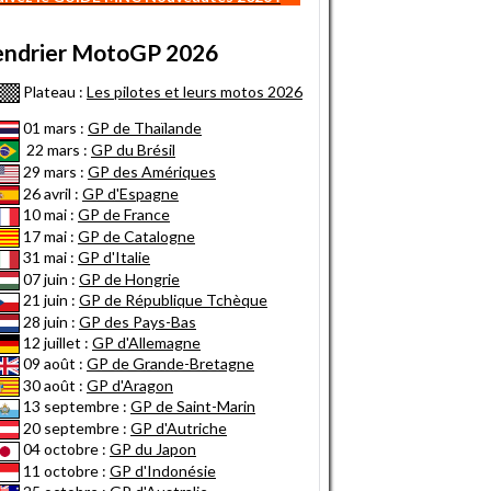
endrier MotoGP 2026
Plateau :
Les pilotes et leurs motos 2026
01 mars :
GP de Thaïlande
22 mars :
GP du Brésil
29 mars :
GP des Amériques
26 avril :
GP d'Espagne
10 mai :
GP de France
17 mai :
GP de Catalogne
31 mai :
GP d'Italie
07 juin :
GP de Hongrie
21 juin :
GP de République Tchèque
28 juin :
GP des Pays-Bas
12 juillet :
GP d'Allemagne
09 août :
GP de Grande-Bretagne
30 août :
GP d'Aragon
13 septembre :
GP de Saint-Marin
20 septembre :
GP d'Autriche
04 octobre :
GP du Japon
11 octobre :
GP d'Indonésie