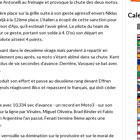
he Antonelli au freinage et provoque la chute des deux motos.
re place sur la grille suite à son geste agressif envers Niklas
Cal
jà à la 12ème place. L'italien a écopé de cette sanction pour
mot d'Ajo, qu'il estimait l'avoir gêné. Le pilote du team de
ur ce geste, portant son solde à 4. D'où son départ en
pilote atteint 4 points.
avant dans le deuxième virage mais parvient à repartir en
nalement peu après, sa moto s'étant abîmé dans sa chute. Kent
plus de six secondes d'avance. Derrière, Vasquez se bat avec
.
roduit son effort et passe au deuxième rang devant Effren
ols réagissent illico et repassent le français, qui doit céder
vée avec 10,334 sec d'avance - un record en Moto3 - sur son
la ligne par Vinales. Miguel Oliveira, Brad Binder et Fabio
n Argentine l'an passé, Fenati termine 8ème après une
.
errouille sa domination sur le provisoire et sur le moral de