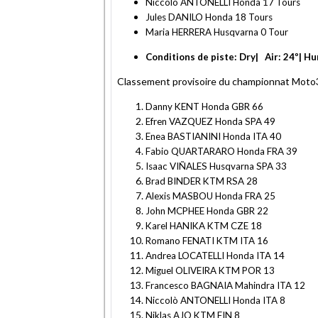
Niccolò ANTONELLI Honda 17 Tours
Jules DANILO Honda 18 Tours
Maria HERRERA Husqvarna 0 Tour
Conditions de piste: Dry| Air: 24º| H
Classement provisoire du championnat Moto
Danny KENT Honda GBR 66
Efren VAZQUEZ Honda SPA 49
Enea BASTIANINI Honda ITA 40
Fabio QUARTARARO Honda FRA 39
Isaac VIÑALES Husqvarna SPA 33
Brad BINDER KTM RSA 28
Alexis MASBOU Honda FRA 25
John MCPHEE Honda GBR 22
Karel HANIKA KTM CZE 18
Romano FENATI KTM ITA 16
Andrea LOCATELLI Honda ITA 14
Miguel OLIVEIRA KTM POR 13
Francesco BAGNAIA Mahindra ITA 12
Niccolò ANTONELLI Honda ITA 8
Niklas AJO KTM FIN 8