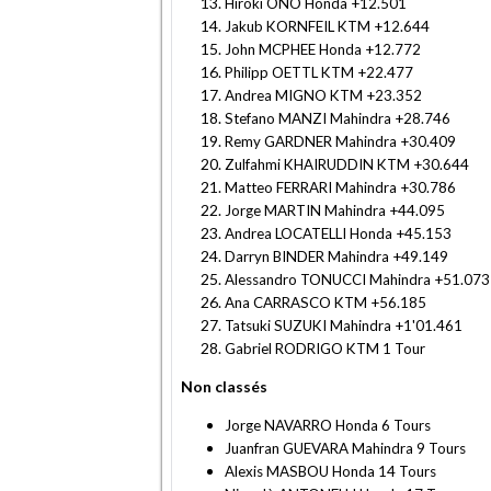
Hiroki ONO Honda +12.501
Jakub KORNFEIL KTM +12.644
John MCPHEE Honda +12.772
Philipp OETTL KTM +22.477
Andrea MIGNO KTM +23.352
Stefano MANZI Mahindra +28.746
Remy GARDNER Mahindra +30.409
Zulfahmi KHAIRUDDIN KTM +30.644
Matteo FERRARI Mahindra +30.786
Jorge MARTIN Mahindra +44.095
Andrea LOCATELLI Honda +45.153
Darryn BINDER Mahindra +49.149
Alessandro TONUCCI Mahindra +51.073
Ana CARRASCO KTM +56.185
Tatsuki SUZUKI Mahindra +1'01.461
Gabriel RODRIGO KTM 1 Tour
Non classés
Jorge NAVARRO Honda 6 Tours
Juanfran GUEVARA Mahindra 9 Tours
Alexis MASBOU Honda 14 Tours