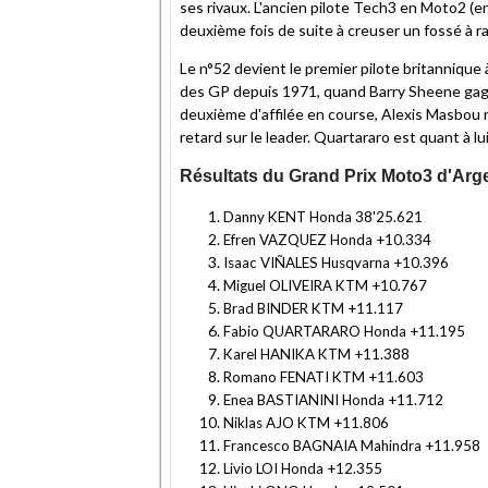
ses rivaux. L'ancien pilote Tech3 en Moto2 (e
deuxième fois de suite à creuser un fossé à r
Le n°52 devient le premier pilote britannique à
des GP depuis 1971, quand Barry Sheene gagna
deuxième d'affilée en course, Alexis Masbou 
retard sur le leader. Quartararo est quant à lu
Résultats du Grand Prix Moto3 d'Arg
Danny KENT Honda 38'25.621
Efren VAZQUEZ Honda +10.334
Isaac VIÑALES Husqvarna +10.396
Miguel OLIVEIRA KTM +10.767
Brad BINDER KTM +11.117
Fabio QUARTARARO Honda +11.195
Karel HANIKA KTM +11.388
Romano FENATI KTM +11.603
Enea BASTIANINI Honda +11.712
Niklas AJO KTM +11.806
Francesco BAGNAIA Mahindra +11.958
Livio LOI Honda +12.355