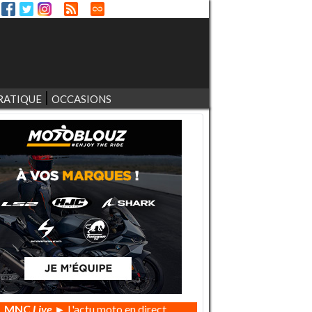
RATIQUE
OCCASIONS
MNC
Live
► L'actu moto en direct