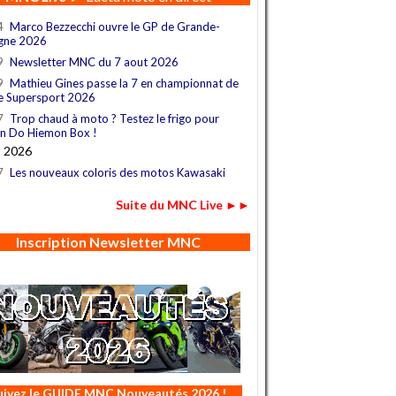
4
Marco Bezzecchi ouvre le GP de Grande-
gne 2026
9
Newsletter MNC du 7 aout 2026
9
Mathieu Gines passe la 7 en championnat de
e Supersport 2026
7
Trop chaud à moto ? Testez le frigo pour
n Do Hiemon Box !
t 2026
7
Les nouveaux coloris des motos Kawasaki
Suite du MNC Live ►►
Inscription Newsletter MNC
uivez le GUIDE MNC Nouveautés 2026 !