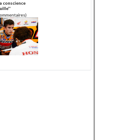
 la conscience
ille''
commentaires)