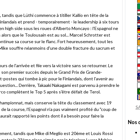
 tandis que Lüthi commence à titiller Kallio en tête de la
Finlandais et prend - temporairement - le leadership à six tours
t en high side sous les roues d'Alberto Moncayo : l'Espagnol ne
 alors que le Toulousain est au sol... Marcel Schrotter est
continue sa course sur le flanc. Fort heureusement, tout les
 Mike souffre néanmoins d'une double fracture du sacrum et
urs de l'arrivée et file vers la victoire sans se retourner. Le
 son premier succès depuis le Grand Prix de Grande-
postes qui tombe à pic pour le Finlandais, dont l'avenir au
estion... Derrière, Takaaki Nakagami est parvenu à prendre le
rco complètent le Top 5 après s'être défait de Terol.
championnat, mais conserve la tête du classement avec 19
S
de la course, l'Espagnol n'a pas vraiment profité du "coup de
 aurait rapporté les points dont il a besoin pour faire la
Nos 
ement, tandis que Mike di Meglio est 20ème et Louis Rossi
noter la 23ème place signée par le tricolore Lucas Mahias,