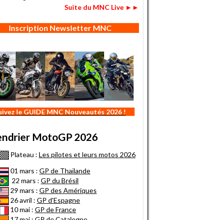
Suite du MNC Live ►►
Inscription Newsletter MNC
uivez le GUIDE MNC Nouveautés 2026 !
endrier MotoGP 2026
Plateau :
Les pilotes et leurs motos 2026
01 mars :
GP de Thaïlande
22 mars :
GP du Brésil
29 mars :
GP des Amériques
26 avril :
GP d'Espagne
10 mai :
GP de France
17 mai :
GP de Catalogne