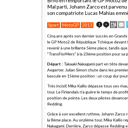
Brno en remportant le GP Moto2 de
Mal parti, Johann Zarco est parvenu 
son compatriote Lucas Mahias emmèn
Impri
E
1
+
Sport
MotoGP
2013
cet
articl
Cinq ans après son dernier succès en Grands P
à
le GP Moto2 de République Tchèque devant Na
un
revenir à une brillante 5ème place, tandis qu
ami
"TransFiorMers" à la 23ème position pour sa p
Départ
: Takaaki Nakagami part en tête devan
Aegerter. Julian Simon chute dans les premier
bascule en 15ème position : un coup dur pour l
Très incisif, Mika Kallio dépasse tous ses ri
tour. Le Finlandais n'a guère le temps de profit
position de pointe. Les deux pilotes devance
Redding.
Grâce à son excellent rythme, Johann Zarco r
la 8ème place. Au onzième tour, Mika Kallio r
Nakagami. Derrière, Zarco dépasse Redding et 