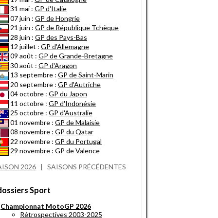
31 mai :
GP d'Italie
07 juin :
GP de Hongrie
21 juin :
GP de République Tchèque
28 juin :
GP des Pays-Bas
12 juillet :
GP d'Allemagne
09 août :
GP de Grande-Bretagne
30 août :
GP d'Aragon
13 septembre :
GP de Saint-Marin
20 septembre :
GP d'Autriche
04 octobre :
GP du Japon
11 octobre :
GP d'Indonésie
25 octobre :
GP d'Australie
01 novembre :
GP de Malaisie
08 novembre :
GP du Qatar
22 novembre :
GP du Portugal
29 novembre :
GP de Valence
AISON 2026
|
SAISONS PRÉCÉDENTES
dossiers Sport
Championnat MotoGP 2026
Rétrospectives 2003-2025