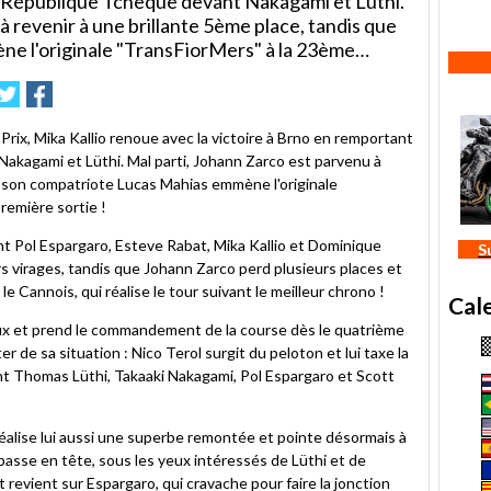
 République Tchèque devant Nakagami et Lüthi.
à revenir à une brillante 5ème place, tandis que
e l'originale "TransFiorMers" à la 23ème…
mer
nvoyer
Partager
Partager
sur
sur
e
Twitter
Facebook
rix, Mika Kallio renoue avec la victoire à Brno en remportant
kagami et Lüthi. Mal parti, Johann Zarco est parvenu à
e son compatriote Lucas Mahias emmène l'originale
remière sortie !
t Pol Espargaro, Esteve Rabat, Mika Kallio et Dominique
S
s virages, tandis que Johann Zarco perd plusieurs places et
e Cannois, qui réalise le tour suivant le meilleur chrono !
Cal
vaux et prend le commandement de la course dès le quatrième
er de sa situation : Nico Terol surgit du peloton et lui taxe la
nt Thomas Lüthi, Takaaki Nakagami, Pol Espargaro et Scott
éalise lui aussi une superbe remontée et pointe désormais à
epasse en tête, sous les yeux intéressés de Lüthi et de
revient sur Espargaro, qui cravache pour faire la jonction