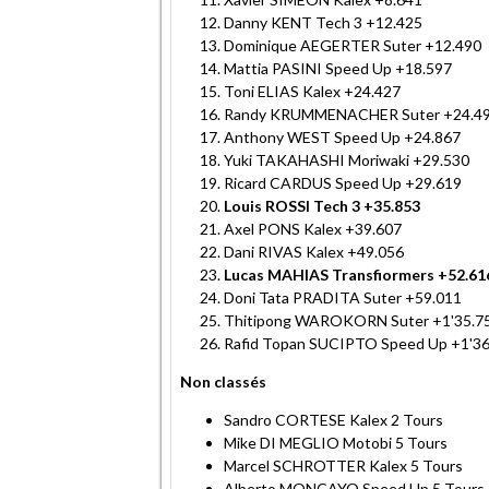
Danny KENT Tech 3 +12.425
Dominique AEGERTER Suter +12.490
Mattia PASINI Speed Up +18.597
Toni ELIAS Kalex +24.427
Randy KRUMMENACHER Suter +24.4
Anthony WEST Speed Up +24.867
Yuki TAKAHASHI Moriwaki +29.530
Ricard CARDUS Speed Up +29.619
Louis ROSSI Tech 3 +35.853
Axel PONS Kalex +39.607
Dani RIVAS Kalex +49.056
Lucas MAHIAS Transfiormers +52.61
Doni Tata PRADITA Suter +59.011
Thitipong WAROKORN Suter +1'35.7
Rafid Topan SUCIPTO Speed Up +1'36
Non classés
Sandro CORTESE Kalex 2 Tours
Mike DI MEGLIO Motobi 5 Tours
Marcel SCHROTTER Kalex 5 Tours
Alberto MONCAYO Speed Up 5 Tours