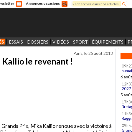
Rechercher
wsletter
Annonces occasions
Formulaire de recherche
ÉS
ESSAIS
DOSSIERS
VIDÉOS
SPORT
ÉQUIPEMENTS
P
Paris, le
25 août 2013
 Kallio le revenant !
09h2
humai
6 aoû
12h3
2027
5 aoû
17h3
Breta
11h3
Bagge
Grands Prix, Mika Kallio renoue avec la victoire à
09h5
Grand