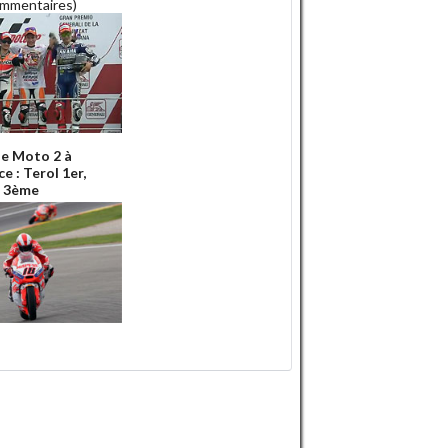
ommentaires)
e Moto 2 à
e : Terol 1er,
 3ème