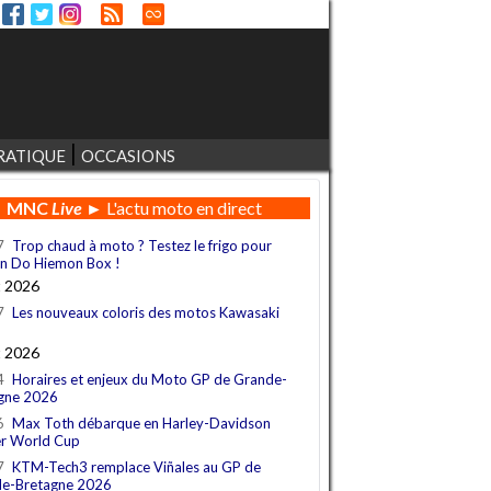
RATIQUE
OCCASIONS
MNC
Live
► L'actu moto en direct
7
Trop chaud à moto ? Testez le frigo pour
n Do Hiemon Box !
t 2026
7
Les nouveaux coloris des motos Kawasaki
t 2026
4
Horaires et enjeux du Moto GP de Grande-
gne 2026
6
Max Toth débarque en Harley-Davidson
r World Cup
7
KTM-Tech3 remplace Viñales au GP de
e-Bretagne 2026