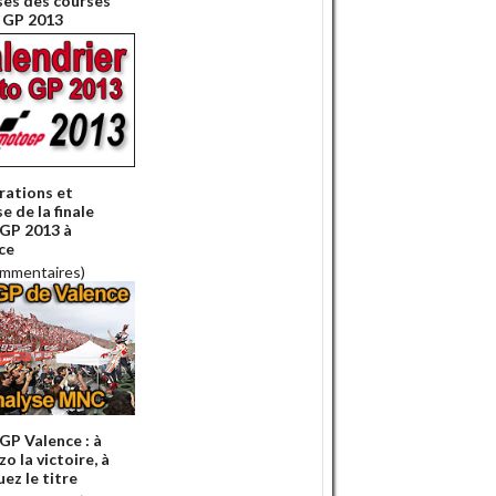
ses des courses
 GP 2013
rations et
e de la finale
GP 2013 à
ce
ommentaires)
P Valence : à
o la victoire, à
ez le titre