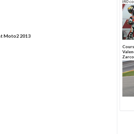
(40 c
at Moto2 2013
Cours
Valenc
Zarco