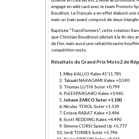
engagé en wild card avec le team Promoto Sp
Boudinot. Le Français a en effet élaboré une m
mais un train avant composé de deux triangl
Baptisée "TransFiormers", cette création franç
que Christian Boudinnot pilotait à la fin des a
de Fior, mais aussi une rafraîchissante bouffée
compétition moto.
Résultats du Grand Prix Moto2 de Ré
Mika KALLIO Kalex 41'11.785
Takaaki NAKAGAMI Kalex +0.590
Thomas LUTHI Suter +0.799
Pol ESPARGARO Kalex +0.965
Johann ZARCO Suter +1.100
Nicolas TEROL Suter +1.539
Esteve RABAT Kalex +2.496
Scott REDDING Kalex +4.490
Simone CORSI Speed Up +5.777
Jordi TORRES Suter +5.796
Xavier SIMEON Kalex +8.641