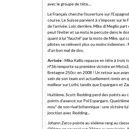
avec le groupe de tête…
Le Français cherche l'ouverture sur l'Espagnol,
course. Le Suisse parvient à s'imposer sur le 
de l'arrivée. Loin derrière, Mike di Meglio par
peut l'éviter et sa moto le percute dans le dos
quant à lui "fauché" par la moto de Mike, qui 
pilotes se relèvent plus ou moins indemnes :
d'un bon mal de dos.
Arrivée
: Mika Kallio repasse en tête à trois to
n°36 remporte sa première victoire en Moto2,
Bretagne 250cc en 2008 ! Un retour aux avant-
sein de son team est actuellement remis en qu
meilleur sur Lüthi, tandis que Espargaro et Za
Huitième, Scott Redding perd des points au 
points d'avance sur Pol Espargaro. Quatrième 
mou" de son rival britannique : une victoire lui
jonction avec Redding...
Johann Zarco pointe au sixième rang au class
(20ème en course) est 23ème au provisoire. A 