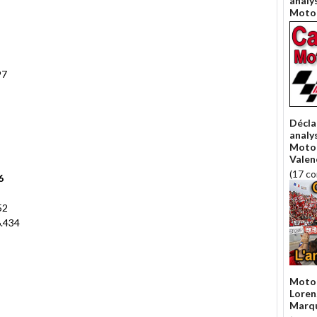
analy
Moto
97
Décla
analys
Moto
Valen
(17 c
6
52
.434
MotoG
Lorenz
Marqu