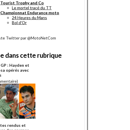
Tourist Trophy and Co
Le mortel tracé du TT
Championnat Endurance moto
24 Heures du Mans
Bol d'Or
iste Twitter par @MotoNetCom
re dans cette rubrique
GP : Hayden et
sa opérés avec
s
mmentaire)
es rendus et