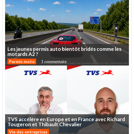
Les
jeunes
permis
auto
bientôt
bridés
comme
les
motards
A2
?
Permis moto
1 commentaire
TVS
accélère
en
Europe
et
en
France
avec
Richard
Tougeron
et
Thibault
Chevalier
Vie des entreprises