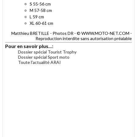
S 55-56 cm
M 57-58 cm
L 59 cm
XL 60-61 cm
Matthieu BRETILLE - Photos DR - © WWW.MOTO-NET.COM -
Reproduction interdite sans autorisation préalable
Pour en savoir plus...:
Dossier spécial Tourist Trophy
Dossier spécial Sport moto
Toute l'actualité ARAI
.