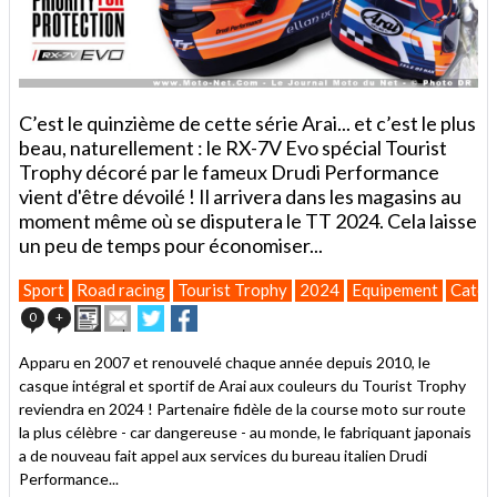
C’est le quinzième de cette série Arai... et c’est le plus
beau, naturellement : le RX-7V Evo spécial Tourist
Trophy décoré par le fameux Drudi Performance
vient d'être dévoilé ! Il arrivera dans les magasins au
moment même où se disputera le TT 2024. Cela laisse
un peu de temps pour économiser...
Sport
Road racing
Tourist Trophy
2024
Equipement
Catég
Imprimer
Envoyer
Partager
Partager
0
+
cet
sur
sur
article
Twitter
Facebook
Apparu en 2007 et renouvelé chaque année depuis 2010, le
à
casque intégral et sportif de Arai aux couleurs du Tourist Trophy
un
reviendra en 2024 ! Partenaire fidèle de la course moto sur route
ami
la plus célèbre - car dangereuse - au monde, le fabriquant japonais
a de nouveau fait appel aux services du bureau italien Drudi
Performance...