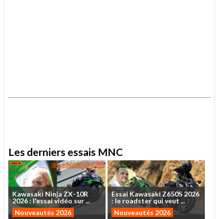
.
.
Les derniers essais MNC
Kawasaki
Ninja
ZX-10R
Essai
Kawasaki
Z650S
2026
2026
:
l'essai
vidéo
sur
...
:
le
roadster
qui
veut
...
Nouveautés 2026
Nouveautés 2026