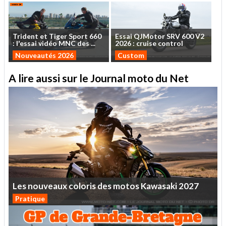
Trident
et
Tiger
Sport
660
Essai
QJMotor
SRV
600
V2
:
l'essai
vidéo
MNC
des
...
2026
:
cruise
control
Nouveautés 2026
Custom
A lire aussi sur le Journal moto du Net
Les
nouveaux
coloris
des
motos
Kawasaki
2027
Pratique