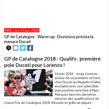
MNC Live 17 juin 2018
GP de Catalogne - Warm-up : Dovizioso précise la
menace Ducati
Envoyer
Partager
Partager
0
cet
sur
sur
article
Twitter
Facebook
GP de Catalogne 2018 - Qualifs : première
à
un
pole Ducati pour Lorenzo !
ami
16 juin 2018 -
Jorge Lorenzo,
auteur de sa première victoire
chez Ducati au Mugello (Italie),
enchaîne avec une splendide
pole position arrachée à Marc
Marquez dans les dernières
minutes des qualifications du
Grand Prix de Catalogne 2018. Résumé et grille de départ.