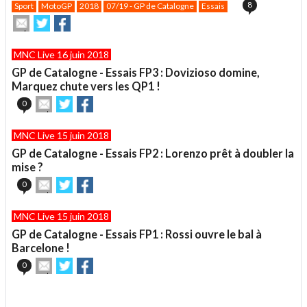
8
Sport
MotoGP
2018
07/19 - GP de Catalogne
Essais
Envoyer
Partager
Partager
cet
sur
sur
article
Twitter
Facebook
MNC Live 16 juin 2018
à
un
GP de Catalogne - Essais FP3 : Dovizioso domine,
ami
Marquez chute vers les QP1 !
Envoyer
Partager
Partager
0
cet
sur
sur
article
Twitter
Facebook
MNC Live 15 juin 2018
à
un
GP de Catalogne - Essais FP2 : Lorenzo prêt à doubler la
ami
mise ?
Envoyer
Partager
Partager
0
cet
sur
sur
article
Twitter
Facebook
MNC Live 15 juin 2018
à
un
GP de Catalogne - Essais FP1 : Rossi ouvre le bal à
ami
Barcelone !
Envoyer
Partager
Partager
0
cet
sur
sur
article
Twitter
Facebook
.
à