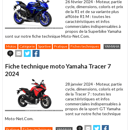
26 février 2024 -
Moteur, partie
ami
cycle, dimensions, coloris et prix
de la R1 et de sa variante plus
affûtée R1 M : toutes les
caractéristiques et infos
commerciales indispensables à
propos de la Superbike Yamaha
sont sur notre fiche technique Moto-Net.Com.
Motos
Catégorie
Sportive
Pratique
Fiches techniques
YAMAHA
Envoyer
Partager
Partager
0
cet
sur
sur
article
Twitter
Facebook
Fiche technique moto Yamaha Tracer 7
à
un
2024
ami
28 janvier 2024 -
Moteur, partie
cycle, dimensions, coloris et prix
de la Tracer 7 : toutes les
caractéristiques et infos
commerciales indispensables à
propos de la sport-GT Yamaha
sont sur notre fiche technique
Moto-Net.Com.
Envoyer
Partager
Partager
0
Pratique
Fiches techniques
YAMAHA