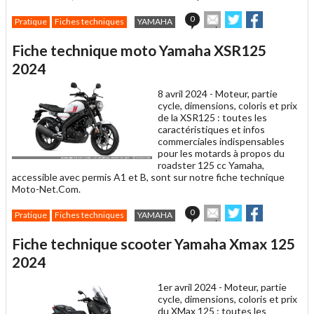
Envoyer
Partager
Partager
0
Pratique
Fiches techniques
YAMAHA
cet
sur
sur
article
Twitter
Facebook
Fiche technique moto Yamaha XSR125
à
un
2024
ami
8 avril 2024 -
Moteur, partie
cycle, dimensions, coloris et prix
de la XSR125 : toutes les
caractéristiques et infos
commerciales indispensables
pour les motards à propos du
roadster 125 cc Yamaha,
accessible avec permis A1 et B, sont sur notre fiche technique
Moto-Net.Com.
Envoyer
Partager
Partager
0
Pratique
Fiches techniques
YAMAHA
cet
sur
sur
article
Twitter
Facebook
Fiche technique scooter Yamaha Xmax 125
à
un
2024
ami
1er avril 2024 -
Moteur, partie
cycle, dimensions, coloris et prix
du XMax 125 : toutes les