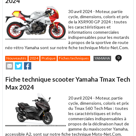
2024
ami
30 avril 2024 -
Moteur, partie
cycle, dimensions, coloris et prix
de la XSR900 GP 2024 : toutes
les caractéristiques et
informations commerciales
indispensables pour les motards
à propos de la sportive de route
néo-rétro Yamaha sont sur notre fiche technique Moto-Net.Com.
0
Nouveautés
2024
Pratique
Fiches techniques
YAMAHA
Envoyer
Partager
Partager
cet
sur
sur
article
Twitter
Facebook
Fiche technique scooter Yamaha Tmax Tech
à
un
Max 2024
ami
20 avril 2024 -
Moteur, partie
cycle, dimensions, coloris et prix
du Tmax 560 Tech Max : toutes
les caractéristiques et infos
commerciales indispensables à
propos de la déclinaison haut de
gamme du maxiscooter Yamaha,
accessible A2, sont sur notre fiche technique Moto-Net.Com.