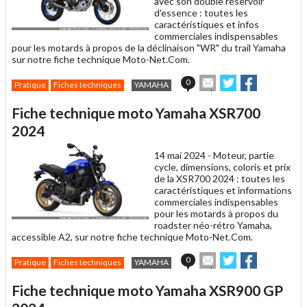
avec son double réservoir
d'essence : toutes les
caractéristiques et infos
commerciales indispensables
pour les motards à propos de la déclinaison "WR" du trail Yamaha
sur notre fiche technique Moto-Net.Com.
Envoyer
Partager
Partager
0
Pratique
Fiches techniques
YAMAHA
cet
sur
sur
article
Twitter
Facebook
Fiche technique moto Yamaha XSR700
à
un
2024
ami
14 mai 2024 -
Moteur, partie
cycle, dimensions, coloris et prix
de la XSR700 2024 : toutes les
caractéristiques et informations
commerciales indispensables
pour les motards à propos du
roadster néo-rétro Yamaha,
accessible A2, sur notre fiche technique Moto-Net.Com.
Envoyer
Partager
Partager
0
Pratique
Fiches techniques
YAMAHA
cet
sur
sur
article
Twitter
Facebook
Fiche technique moto Yamaha XSR900 GP
à
un