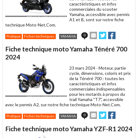
caractéristiques et infos
commerciales du scooter
Yamaha, accessible avec permis
A1 et B, sont sur notre fiche
technique Moto-Net.Com.
Envoyer
Partager
Partager
0
Pratique
Fiches techniques
YAMAHA
cet
sur
sur
article
Twitter
Facebook
Fiche technique moto Yamaha Ténéré 700
à
un
2024
ami
23 mars 2024 -
Moteur, partie
cycle, dimensions, coloris et prix
de la Ténéré 700 : toutes les
caractéristiques et infos
commerciales indispensables
pour les motards à propos du
trail Yamaha "T7", accessible
avec le permis A2, sur notre fiche technique Moto-Net.Com.
Envoyer
Partager
Partager
0
Pratique
Fiches techniques
YAMAHA
cet
sur
sur
article
Twitter
Facebook
Fiche technique moto Yamaha YZF-R1 2024
à
un