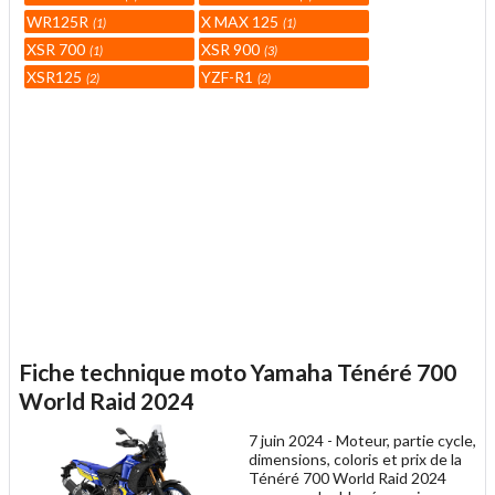
WR125R
X MAX 125
1
1
XSR 700
XSR 900
1
3
XSR125
YZF-R1
2
2
Fiche technique moto Yamaha Ténéré 700
World Raid 2024
7 juin 2024 -
Moteur, partie cycle,
dimensions, coloris et prix de la
Ténéré 700 World Raid 2024