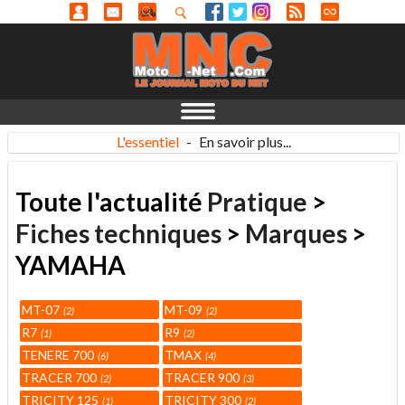
L'essentiel
-
En savoir plus...
Toute l'actualité
Pratique
>
Fiches techniques
>
Marques
>
YAMAHA
MT-07
MT-09
2
2
R7
R9
1
2
TENERE 700
TMAX
6
4
TRACER 700
TRACER 900
2
3
TRICITY 125
TRICITY 300
1
2