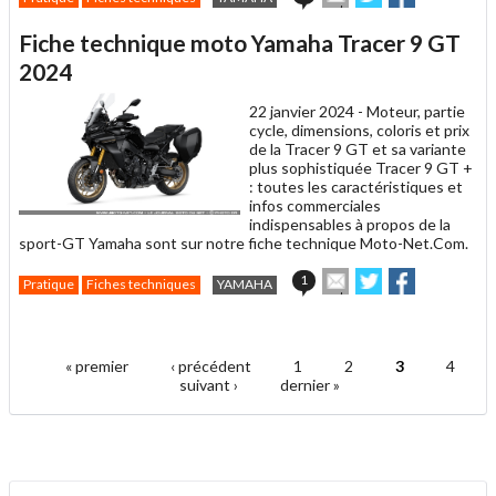
cet
sur
sur
article
Twitter
Facebook
Fiche technique moto Yamaha Tracer 9 GT
à
un
2024
ami
22 janvier 2024 -
Moteur, partie
cycle, dimensions, coloris et prix
de la Tracer 9 GT et sa variante
plus sophistiquée Tracer 9 GT +
: toutes les caractéristiques et
infos commerciales
indispensables à propos de la
sport-GT Yamaha sont sur notre fiche technique Moto-Net.Com.
Envoyer
Partager
Partager
1
Pratique
Fiches techniques
YAMAHA
cet
sur
sur
article
Twitter
Facebook
.
à
un
« premier
‹ précédent
1
2
3
4
ami
Pages
suivant ›
dernier »