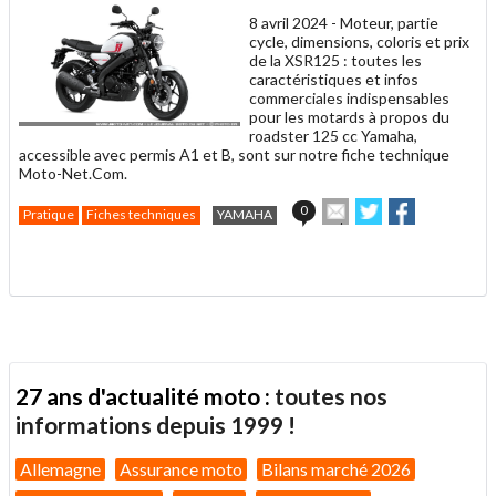
8 avril 2024 -
Moteur, partie
cycle, dimensions, coloris et prix
de la XSR125 : toutes les
caractéristiques et infos
commerciales indispensables
pour les motards à propos du
roadster 125 cc Yamaha,
accessible avec permis A1 et B, sont sur notre fiche technique
Moto-Net.Com.
Envoyer
Partager
Partager
0
Pratique
Fiches techniques
YAMAHA
cet
sur
sur
article
Twitter
Facebook
.
à
un
ami
27 ans d'actualité moto :
toutes nos
informations depuis 1999 !
Allemagne
Assurance moto
Bilans marché 2026