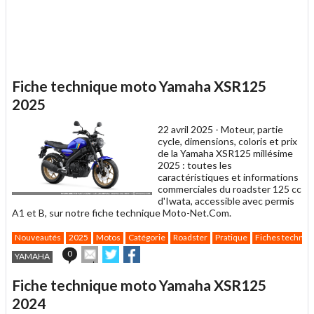
Fiche technique moto Yamaha XSR125
2025
22 avril 2025 -
Moteur, partie
cycle, dimensions, coloris et prix
de la Yamaha XSR125 millésime
2025 : toutes les
caractéristiques et informations
commerciales du roadster 125 cc
d'Iwata, accessible avec permis
A1 et B, sur notre fiche technique Moto-Net.Com.
Nouveautés
2025
Motos
Catégorie
Roadster
Pratique
Fiches techniq
Envoyer
Partager
Partager
0
YAMAHA
cet
sur
sur
article
Twitter
Facebook
Fiche technique moto Yamaha XSR125
à
un
2024
ami