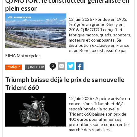
QJMOTOR : le constructeur généraliste en
à
un
plein essor
ami
12 juin 2026 -
Fondée en 1985,
intégrée au groupe Geely en
2016, QJMOTOR conçoit et
fabrique motos, quads, scooters,
moteurs et composants. Sa
distribution exclusive en France
et au BeneLux est assurée par
SIMA Motorcycles.
Envoyer
Partager
Partager
0
Pratique
QJMOTOR
cet
sur
sur
article
Twitter
Facebook
Triumph baisse déjà le prix de sa nouvelle
à
un
Trident 660
ami
12 juin 2026 -
A peine arrivée en
concessions Triumph et déjà
repositionnée : la nouvelle
Trident 660 baisse son prix de
400 euros pour affirmer ses
prétentions sur le concurrentiel
marché des roadsters !