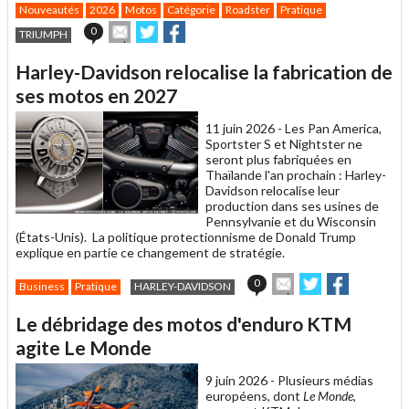
Nouveautés
2026
Motos
Catégorie
Roadster
Pratique
Envoyer
Partager
Partager
0
TRIUMPH
cet
sur
sur
article
Twitter
Facebook
Harley-Davidson relocalise la fabrication de
à
un
ses motos en 2027
ami
11 juin 2026 -
Les Pan America,
Sportster S et Nightster ne
seront plus fabriquées en
Thaïlande l'an prochain : Harley-
Davidson relocalise leur
production dans ses usines de
Pennsylvanie et du Wisconsin
(États-Unis). La politique protectionnisme de Donald Trump
explique en partie ce changement de stratégie.
Envoyer
Partager
Partager
0
Business
Pratique
HARLEY-DAVIDSON
cet
sur
sur
article
Twitter
Facebook
Le débridage des motos d'enduro KTM
à
un
agite Le Monde
ami
9 juin 2026 -
Plusieurs médias
européens, dont
Le Monde
,