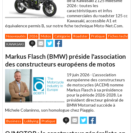
de la Kawasaki Z125 millésime
2026 : toutes les
caractéristiques et infos
commerciales du roadster 125 cc
Kawasaki, accessible A1 et
équivalence permis B, sur notre fiche technique Moto-Net.Com.
Nouveautés
2026
Motos
Catégorie
Roadster
Pratique
Fiches techniq
Envoyer
Partager
Partager
0
KAWASAKI
cet
sur
sur
article
Twitter
Facebook
Markus Flasch (BMW) préside l'association
à
un
des constructeurs européens de motos
ami
19 juin 2026 -
L'association
européenne des constructeurs
de motocycles (ACEM) nomme
Markus Flasch à sa présidence
pour la période 2026-2028. Le
président directeur général de
BMW Motorrad succède à
Michele Colaninno, son homologue chez Piaggio.
Envoyer
Partager
Partager
0
Business
Lobbying
Pratique
cet
sur
sur
article
Twitter
Facebook