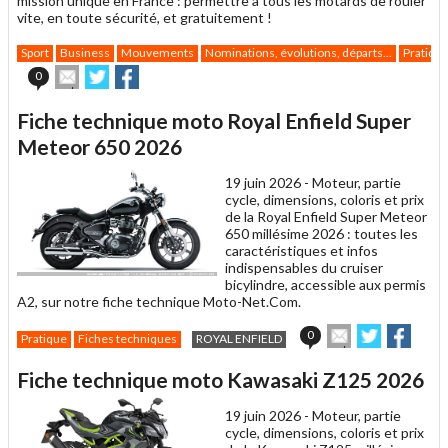
mission unique en France : permettre à tous les motards de rouler
vite, en toute sécurité, et gratuitement !
Sport
Business
Mouvements
Nominations, évolutions, départs...
Pratiqu
Envoyer
Partager
Partager
0
cet
sur
sur
article
Twitter
Facebook
Fiche technique moto Royal Enfield Super
à
un
Meteor 650 2026
ami
19 juin 2026 -
Moteur, partie
cycle, dimensions, coloris et prix
de la Royal Enfield Super Meteor
650 millésime 2026 : toutes les
caractéristiques et infos
indispensables du cruiser
bicylindre, accessible aux permis
A2, sur notre fiche technique Moto-Net.Com.
Envoyer
Partager
Parta
0
Pratique
Fiches techniques
ROYAL ENFIELD
cet
sur
sur
article
Twitter
Facebook
Fiche technique moto Kawasaki Z125 2026
à
un
19 juin 2026 -
Moteur, partie
ami
cycle, dimensions, coloris et prix