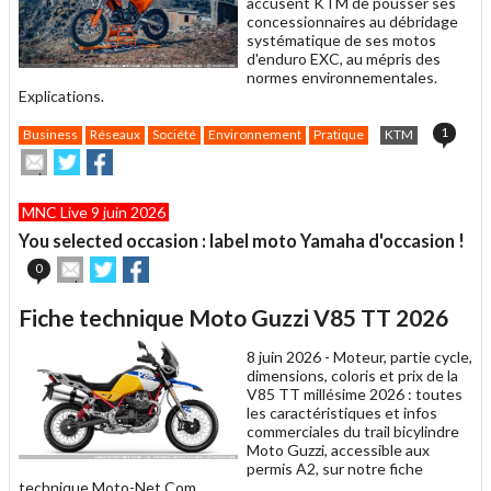
accusent KTM de pousser ses
concessionnaires au débridage
systématique de ses motos
d'enduro EXC, au mépris des
normes environnementales.
Explications.
1
Business
Réseaux
Société
Environnement
Pratique
KTM
Envoyer
Partager
Partager
cet
sur
sur
article
Twitter
Facebook
MNC Live 9 juin 2026
à
un
You selected occasion : label moto Yamaha d'occasion !
ami
Envoyer
Partager
Partager
0
cet
sur
sur
article
Twitter
Facebook
Fiche technique Moto Guzzi V85 TT 2026
à
un
8 juin 2026 -
Moteur, partie cycle,
ami
dimensions, coloris et prix de la
V85 TT millésime 2026 : toutes
les caractéristiques et infos
commerciales du trail bicylindre
Moto Guzzi, accessible aux
permis A2, sur notre fiche
technique Moto-Net.Com.