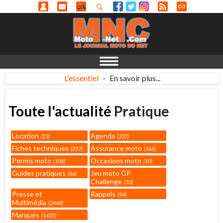
L'essentiel
-
En savoir plus...
Toute l'actualité
Pratique
Location
Agenda
23
337
Fiches techniques
Assurance moto
217
166
Permis moto
Occasions moto
108
10
Guides pratiques
Jeu moto GP
66
Challenge
33
Presse et
Rappels
94
Multimédia
2468
Marques
1435