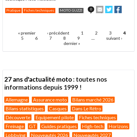
Envoyer
Partager
Partage
0
Pratique
Fiches techniques
MOTO GUZZI
cet
sur
sur
article
Twitter
Facebook
.
à
un
« premier
‹ précédent
1
2
3
4
ami
Pages
5
6
7
8
9
…
suivant ›
dernier »
27 ans d'actualité moto :
toutes nos
informations depuis 1999 !
Allemagne
Assurance moto
Bilans marché 2026
Bilans statistiques
Casques
Dans Le Rétro
Découverte
Equipement pilote
Fiches techniques
Freinage
GT
Guides pratiques
High-tech
Horizons
Lobbying
Nouveautés 2026
Nouveautés 2027