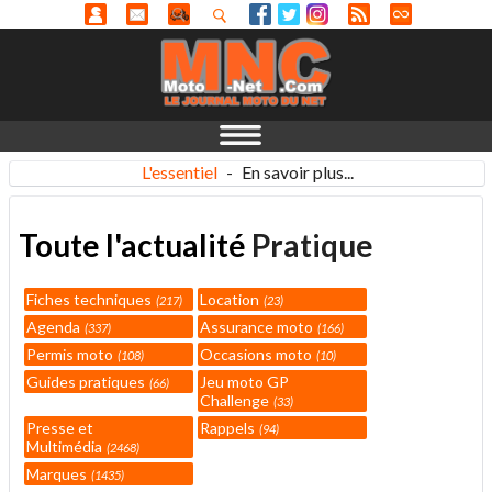
L'essentiel
-
En savoir plus...
Toute l'actualité
Pratique
Fiches techniques
Location
217
23
Agenda
Assurance moto
337
166
Permis moto
Occasions moto
108
10
Guides pratiques
Jeu moto GP
66
Challenge
33
Presse et
Rappels
94
Multimédia
2468
Marques
1435