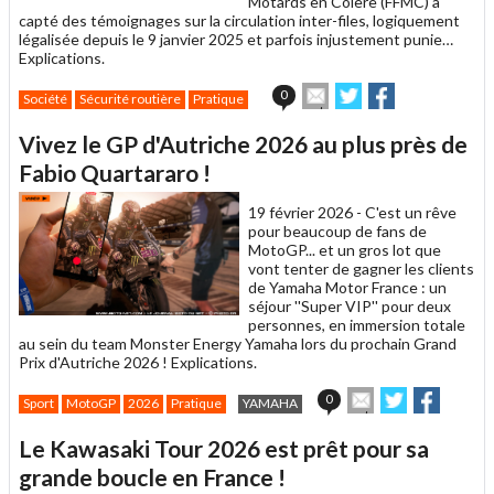
Motards en Colère (FFMC) a
capté des témoignages sur la circulation inter-files, logiquement
légalisée depuis le 9 janvier 2025 et parfois injustement punie…
Explications.
Envoyer
Partager
Partager
0
Société
Sécurité routière
Pratique
cet
sur
sur
article
Twitter
Facebook
Vivez le GP d'Autriche 2026 au plus près de
à
un
Fabio Quartararo !
ami
19 février 2026 -
C'est un rêve
pour beaucoup de fans de
MotoGP... et un gros lot que
vont tenter de gagner les clients
de Yamaha Motor France : un
séjour ''Super VIP'' pour deux
personnes, en immersion totale
au sein du team Monster Energy Yamaha lors du prochain Grand
Prix d'Autriche 2026 ! Explications.
Envoyer
Partager
Partage
0
Sport
MotoGP
2026
Pratique
YAMAHA
cet
sur
sur
article
Twitter
Facebook
Le Kawasaki Tour 2026 est prêt pour sa
à
un
grande boucle en France !
ami