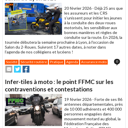
ami
20 février 2026 -
Déjà 25 ans que
les assureurs et les CRS
s'unissent pour initier les jeunes
à la conduite des deux-roues
motorisés, les sensibiliser aux
bonnes manières et règles de
conduite sur la route. En 2026, la
tournée débutera la semaine prochaine à Lyon, à l'occasion de
Salon du 2-Roues. Suivront 17 autres dates, à noter dans
l'agenda de nos collégiens et lycéens !
0
Société
Sécurité routière
Pratique
Agenda
Assurance moto
Envoyer
Partager
Partager
cet
sur
sur
article
Twitter
Facebook
Infer-tiles à moto : le point FFMC sur les
à
un
contraventions et contestations
ami
19 février 2026 -
Forte de ses 86
antennes départementales, près
de 10 000 adhérents et 400 000
personnes engagées dans
mouvement motard au global, la
Fédération Française des