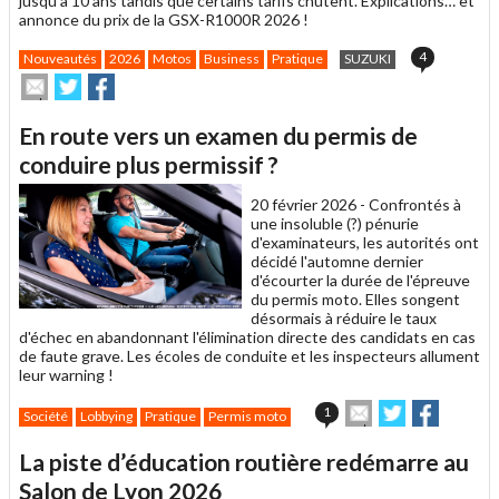
jusqu'à 10 ans tandis que certains tarifs chutent. Explications… et
annonce du prix de la GSX-R1000R 2026 !
4
Nouveautés
2026
Motos
Business
Pratique
SUZUKI
Envoyer
Partager
Partager
cet
sur
sur
article
Twitter
Facebook
En route vers un examen du permis de
à
un
conduire plus permissif ?
ami
20 février 2026 -
Confrontés à
une insoluble (?) pénurie
d'examinateurs, les autorités ont
décidé l'automne dernier
d'écourter la durée de l'épreuve
du permis moto. Elles songent
désormais à réduire le taux
d'échec en abandonnant l'élimination directe des candidats en cas
de faute grave. Les écoles de conduite et les inspecteurs allument
leur warning !
Envoyer
Partager
Partage
1
Société
Lobbying
Pratique
Permis moto
cet
sur
sur
article
Twitter
Facebook
La piste d’éducation routière redémarre au
à
un
Salon de Lyon 2026