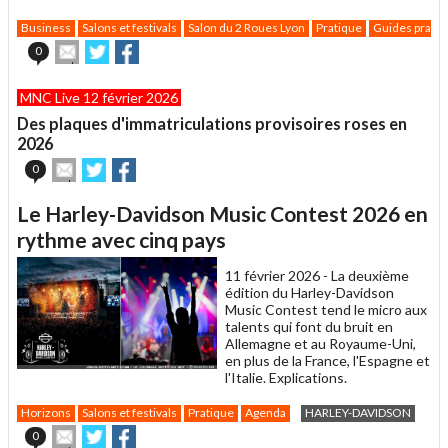
Business
Salons et festivals
Salon du 2 Roues Lyon
Pratique
Guides pratiq
Envoyer
Partager
Partager
0
cet
sur
sur
article
Twitter
Facebook
MNC Live 12 février 2026
à
un
Des plaques d'immatriculations provisoires roses en
ami
2026
Envoyer
Partager
Partager
0
cet
sur
sur
article
Twitter
Facebook
Le Harley-Davidson Music Contest 2026 en
à
un
rythme avec cinq pays
ami
11 février 2026 -
La deuxième
édition du Harley-Davidson
Music Contest tend le micro aux
talents qui font du bruit en
Allemagne et au Royaume-Uni,
en plus de la France, l'Espagne et
l'Italie. Explications.
Horizons
Salons et festivals
Pratique
Agenda
HARLEY-DAVIDSON
Envoyer
Partager
Partager
0