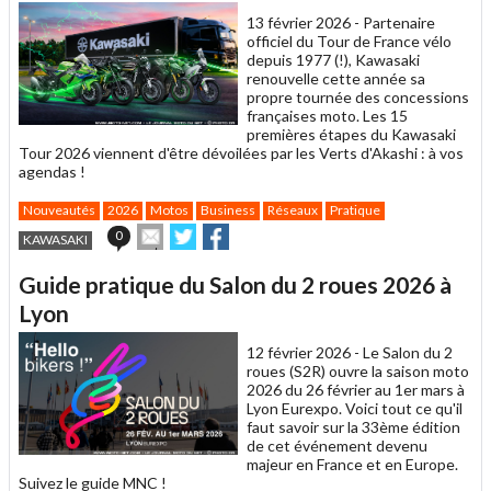
13 février 2026 -
Partenaire
officiel du Tour de France vélo
depuis 1977 (!), Kawasaki
renouvelle cette année sa
propre tournée des concessions
françaises moto. Les 15
premières étapes du Kawasaki
Tour 2026 viennent d'être dévoilées par les Verts d'Akashi : à vos
agendas !
Nouveautés
2026
Motos
Business
Réseaux
Pratique
Envoyer
Partager
Partager
0
KAWASAKI
cet
sur
sur
article
Twitter
Facebook
Guide pratique du Salon du 2 roues 2026 à
à
un
Lyon
ami
12 février 2026 -
Le Salon du 2
roues (S2R) ouvre la saison moto
2026 du 26 février au 1er mars à
Lyon Eurexpo. Voici tout ce qu'il
faut savoir sur la 33ème édition
de cet événement devenu
majeur en France et en Europe.
Suivez le guide MNC !