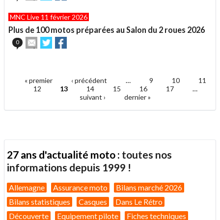
cet
sur
sur
article
Twitter
Facebook
MNC Live 11 février 2026
à
un
Plus de 100 motos préparées au Salon du 2 roues 2026
ami
Envoyer
Partager
Partager
0
cet
sur
sur
article
Twitter
Facebook
.
à
un
« premier
‹ précédent
…
9
10
11
ami
Pages
12
13
14
15
16
17
…
suivant ›
dernier »
27 ans d'actualité moto :
toutes nos
informations depuis 1999 !
Allemagne
Assurance moto
Bilans marché 2026
Bilans statistiques
Casques
Dans Le Rétro
Découverte
Equipement pilote
Fiches techniques