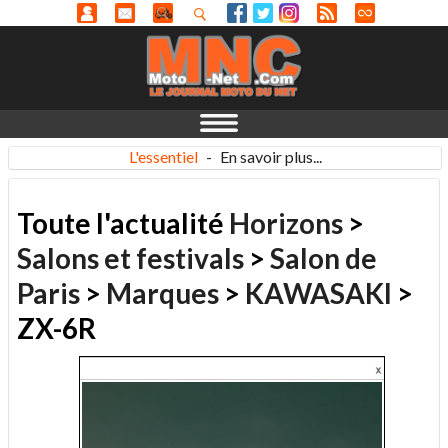
L'essentiel
-
En savoir plus...
Toute l'actualité
Horizons
>
Salons et festivals
>
Salon de
Paris
>
Marques
>
KAWASAKI
>
ZX-6R