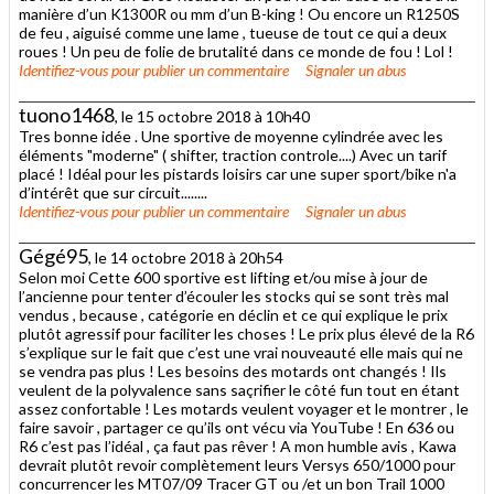
manière d’un K1300R ou mm d’un B-king ! Ou encore un R1250S
de feu , aiguisé comme une lame , tueuse de tout ce qui a deux
roues ! Un peu de folie de brutalité dans ce monde de fou ! Lol !
Identifiez-vous
pour publier un commentaire
Signaler un abus
tuono1468
, le 15 octobre 2018 à 10h40
Tres bonne idée . Une sportive de moyenne cylindrée avec les
éléments "moderne" ( shifter, traction controle....) Avec un tarif
placé ! Idéal pour les pistards loisirs car une super sport/bike n'a
d’intérêt que sur circuit........
Identifiez-vous
pour publier un commentaire
Signaler un abus
Gégé95
, le 14 octobre 2018 à 20h54
Selon moi Cette 600 sportive est lifting et/ou mise à jour de
l’ancienne pour tenter d’écouler les stocks qui se sont très mal
vendus , because , catégorie en déclin et ce qui explique le prix
plutôt agressif pour faciliter les choses ! Le prix plus élevé de la R6
s’explique sur le fait que c’est une vrai nouveauté elle mais qui ne
se vendra pas plus ! Les besoins des motards ont changés ! Ils
veulent de la polyvalence sans saçrifier le côté fun tout en étant
assez confortable ! Les motards veulent voyager et le montrer , le
faire savoir , partager ce qu’ils ont vécu via YouTube ! En 636 ou
R6 c’est pas l’idéal , ça faut pas rêver ! A mon humble avis , Kawa
devrait plutôt revoir complètement leurs Versys 650/1000 pour
concurrencer les MT07/09 Tracer GT ou /et un bon Trail 1000