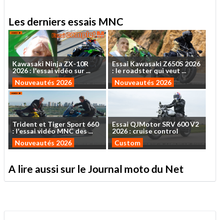
Les derniers essais MNC
Kawasaki
Ninja
ZX-10R
Essai
Kawasaki
Z650S
2026
2026
:
l'essai
vidéo
sur
...
:
le
roadster
qui
veut
...
Nouveautés 2026
Nouveautés 2026
Trident
et
Tiger
Sport
660
Essai
QJMotor
SRV
600
V2
:
l'essai
vidéo
MNC
des
...
2026
:
cruise
control
Nouveautés 2026
Custom
A lire aussi sur le Journal moto du Net