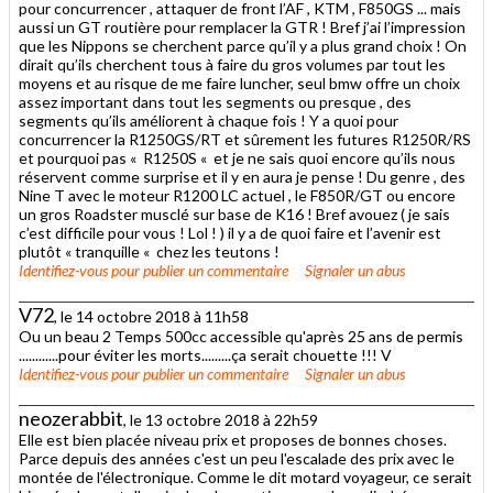
pour concurrencer , attaquer de front l’AF , KTM , F850GS ... mais
aussi un GT routière pour remplacer la GTR ! Bref j’ai l’impression
que les Nippons se cherchent parce qu’il y a plus grand choix ! On
dirait qu’ils cherchent tous à faire du gros volumes par tout les
moyens et au risque de me faire luncher, seul bmw offre un choix
assez important dans tout les segments ou presque , des
segments qu’ils améliorent à chaque fois ! Y a quoi pour
concurrencer la R1250GS/RT et sûrement les futures R1250R/RS
et pourquoi pas « R1250S « et je ne sais quoi encore qu’ils nous
réservent comme surprise et il y en aura je pense ! Du genre , des
Nine T avec le moteur R1200 LC actuel , le F850R/GT ou encore
un gros Roadster musclé sur base de K16 ! Bref avouez ( je sais
c’est difficile pour vous ! Lol ! ) il y a de quoi faire et l’avenir est
plutôt « tranquille « chez les teutons !
Identifiez-vous
pour publier un commentaire
Signaler un abus
V72
, le 14 octobre 2018 à 11h58
Ou un beau 2 Temps 500cc accessible qu'après 25 ans de permis
............pour éviter les morts.........ça serait chouette !!! V
Identifiez-vous
pour publier un commentaire
Signaler un abus
neozerabbit
, le 13 octobre 2018 à 22h59
Elle est bien placée niveau prix et proposes de bonnes choses.
Parce depuis des années c'est un peu l'escalade des prix avec le
montée de l'électronique. Comme le dit motard voyageur, ce serait