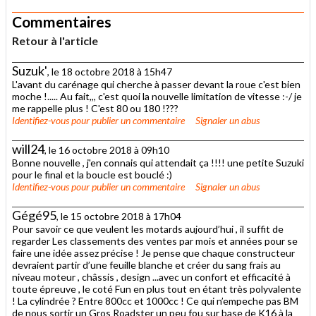
Commentaires
Retour à l'article
Suzuk'
, le 18 octobre 2018 à 15h47
L'avant du carénage qui cherche à passer devant la roue c'est bien
moche !..... Au fait,,, c'est quoi la nouvelle limitation de vitesse :-/ je
me rappelle plus ! C'est 80 ou 180 !???
Identifiez-vous
pour publier un commentaire
Signaler un abus
will24
, le 16 octobre 2018 à 09h10
Bonne nouvelle , j'en connais qui attendait ça !!!! une petite Suzuki
pour le final et la boucle est bouclé :)
Identifiez-vous
pour publier un commentaire
Signaler un abus
Gégé95
, le 15 octobre 2018 à 17h04
Pour savoir ce que veulent les motards aujourd’hui , il suffit de
regarder Les classements des ventes par mois et années pour se
faire une idée assez précise ! Je pense que chaque constructeur
devraient partir d’une feuille blanche et créer du sang frais au
niveau moteur , châssis , design ...avec un confort et efficacité à
toute épreuve , le coté Fun en plus tout en étant très polyvalente
! La cylindrée ? Entre 800cc et 1000cc ! Ce qui n’empeche pas BM
de nous sortir un Gros Roadster un peu fou sur base de K16 à la