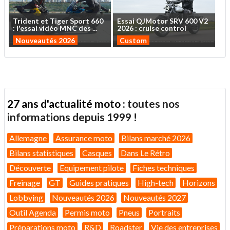
Trident
et
Tiger
Sport
660
Essai
QJMotor
SRV
600
V2
:
l'essai
vidéo
MNC
des
...
2026
:
cruise
control
Nouveautés 2026
Custom
27 ans d'actualité moto :
toutes nos
informations depuis 1999 !
Allemagne
Assurance moto
Bilans marché 2026
Bilans statistiques
Casques
Dans Le Rétro
Découverte
Equipement pilote
Fiches techniques
Freinage
GT
Guides pratiques
High-tech
Horizons
Lobbying
Nouveautés 2026
Nouveautés 2027
Outil Agenda
Permis moto
Pneus
Portraits
Préparations moto
R&D
Roadster
Vie des entreprises