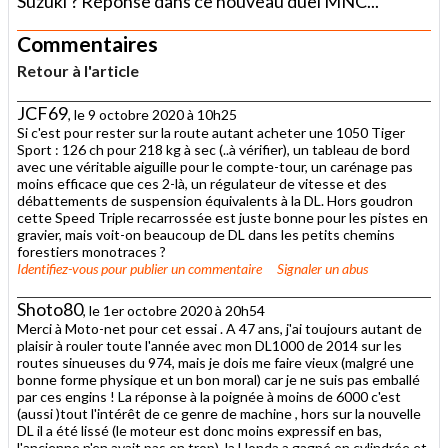
Suzuki ? Réponse dans ce nouveau duel MNC...
Commentaires
Retour à l'article
JCF69
, le 9 octobre 2020 à 10h25
Si c'est pour rester sur la route autant acheter une 1050 Tiger
Sport : 126 ch pour 218 kg à sec (..à vérifier), un tableau de bord
avec une véritable aiguille pour le compte-tour, un carénage pas
moins efficace que ces 2-là, un régulateur de vitesse et des
débattements de suspension équivalents à la DL. Hors goudron
cette Speed Triple recarrossée est juste bonne pour les pistes en
gravier, mais voit-on beaucoup de DL dans les petits chemins
forestiers monotraces ?
Identifiez-vous
pour publier un commentaire
Signaler un abus
Shoto80
, le 1er octobre 2020 à 20h54
Merci à Moto-net pour cet essai . A 47 ans, j'ai toujours autant de
plaisir à rouler toute l'année avec mon DL1000 de 2014 sur les
routes sinueuses du 974, mais je dois me faire vieux (malgré une
bonne forme physique et un bon moral) car je ne suis pas emballé
par ces engins ! La réponse à la poignée à moins de 6000 c'est
(aussi )tout l'intérêt de ce genre de machine , hors sur la nouvelle
DL il a été lissé (le moteur est donc moins expressif en bas,
l'ancienne n'en avait pas en trop), la Honda a gagné en cylindrée et