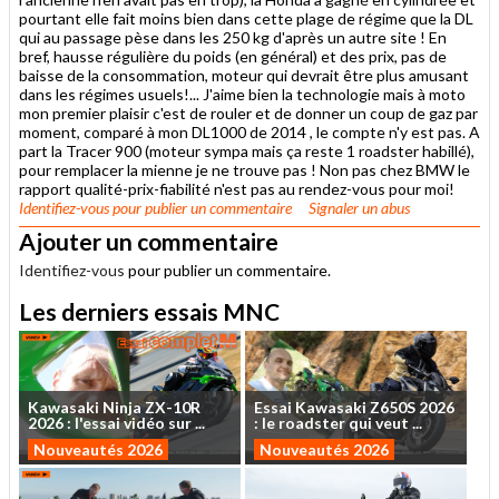
pourtant elle fait moins bien dans cette plage de régime que la DL
qui au passage pèse dans les 250 kg d'après un autre site ! En
bref, hausse régulière du poids (en général) et des prix, pas de
baisse de la consommation, moteur qui devrait être plus amusant
dans les régimes usuels!... J'aime bien la technologie mais à moto
mon premier plaisir c'est de rouler et de donner un coup de gaz par
moment, comparé à mon DL1000 de 2014 , le compte n'y est pas. A
part la Tracer 900 (moteur sympa mais ça reste 1 roadster habillé),
pour remplacer la mienne je ne trouve pas ! Non pas chez BMW le
rapport qualité-prix-fiabilité n'est pas au rendez-vous pour moi!
Identifiez-vous
pour publier un commentaire
Signaler un abus
Ajouter un commentaire
Identifiez-vous
pour publier un commentaire.
Les derniers essais MNC
Kawasaki
Ninja
ZX-10R
Essai
Kawasaki
Z650S
2026
2026
:
l'essai
vidéo
sur
...
:
le
roadster
qui
veut
...
Nouveautés 2026
Nouveautés 2026