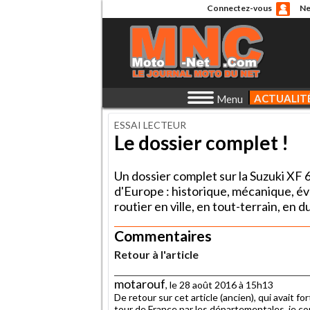
Connectez-vous
Ne
ACTUALIT
Menu
ESSAI LECTEUR
Le dossier complet !
Un dossier complet sur la Suzuki XF 
d'Europe : historique, mécanique, évo
routier en ville, en tout-terrain, en d
Commentaires
Retour à l'article
motarouf
, le 28 août 2016 à 15h13
De retour sur cet article (ancien), qui avait f
tour de France par les départementales, je conf