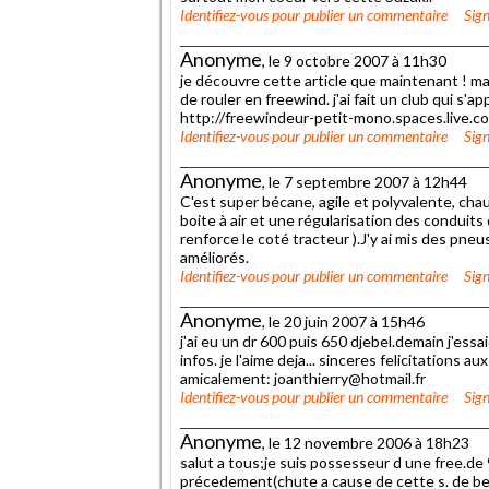
Identifiez-vous
pour publier un commentaire
Sign
Anonyme
, le 9 octobre 2007 à 11h30
je découvre cette article que maintenant ! mai
de rouler en freewind. j'ai fait un club qui s'a
http://freewindeur-petit-mono.spaces.live.c
Identifiez-vous
pour publier un commentaire
Sign
Anonyme
, le 7 septembre 2007 à 12h44
C'est super bécane, agile et polyvalente, chauf
boite à air et une régularisation des conduits
renforce le coté tracteur ).J'y ai mis des pne
améliorés.
Identifiez-vous
pour publier un commentaire
Sign
Anonyme
, le 20 juin 2007 à 15h46
j'ai eu un dr 600 puis 650 djebel.demain j'es
infos. je l'aime deja... sinceres felicitations
amicalement: joanthierry@hotmail.fr
Identifiez-vous
pour publier un commentaire
Sign
Anonyme
, le 12 novembre 2006 à 18h23
salut a tous;je suis possesseur d une free.d
précedement(chute a cause de cette s. de beq