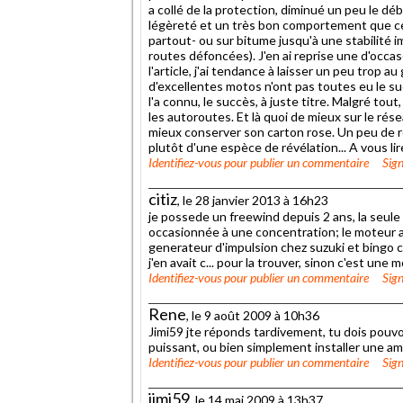
a collé de la protection, diminué un peu le dé
légèreté et un très bon comportement que ce s
partout- ou sur bitume jusqu'à une stabilité
routes défoncées). J'en ai reprise une d'occ
l'article, j'ai tendance à laisser un peu trop
d'excellentes motos n'ont pas toutes eu le su
l'a connu, le succès, à juste titre. Malgré to
les autoroutes. Et là quoi de mieux sur le rés
mieux conserver son carton rose. Un peu de re
plutôt d'une espèce de révélation... A vous lire
Identifiez-vous
pour publier un commentaire
Sign
citiz
, le 28 janvier 2013 à 16h23
je possede un freewind depuis 2 ans, la seule 
occasionnée à une concentration; le moteur ava
generateur d'impulsion chez suzuki et bingo c
j'en avait c... pour la trouver, sinon c'est un
Identifiez-vous
pour publier un commentaire
Sign
Rene
, le 9 août 2009 à 10h36
Jimi59 jte réponds tardivement, tu dois pouvo
puissant, ou bien simplement installer une am
Identifiez-vous
pour publier un commentaire
Sign
jimi59
, le 14 mai 2009 à 13h37