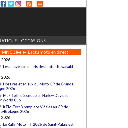
RATIQUE
OCCASIONS
MNC
Live
► L'actu moto en direct
t 2026
7
Les nouveaux coloris des motos Kawasaki
t 2026
4
Horaires et enjeux du Moto GP de Grande-
gne 2026
6
Max Toth débarque en Harley-Davidson
r World Cup
7
KTM-Tech3 remplace Viñales au GP de
e-Bretagne 2026
t 2026
1
Le Rally Moto TT 2026 de Saint-Palais est