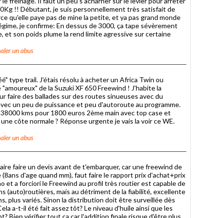
le freinage. Il faut un peu s'acharner sur le levier pour arrêter
0Kg !! Débutant, je suis personnellement très satisfait de
arce qu'elle paye pas de mine la petite, et ya pas grand monde
 régime, je confirme: En dessus de 3000, ça tape sévèrement
ble, et son poids plume la rend limite agressive sur certaine
aler un abus
 type trail. J'étais résolu à acheter un Africa Twin ou
é "amoureux" de la Suzuki XF 650 Freewind ! J'habite la
 faire des ballades sur des routes sinueuses avec du
 avec un peu de puissance et peu d'autoroute au programme.
 38000 kms pour 1800 euros 2ème main avec top case et
 une côte normale ? Réponse urgente je vais la voir ce WE.
aler un abus
 faire faire un devis avant de t'embarquer, car une freewind de
(8ans d'age quand mm), faut faire le rapport prix d'achat+prix
o et a forciori le Freewind au profil très routier est capable de
(auto)routières, mais au détriment de la fiabilité, excellente
 plus variés. Sinon la distribution doit être surveillée dès
-t-il été fait assez tôt? Le niveau d'huile ainsi que les
? Bien vérifier tout ça car l'addition finale risque d'être plus