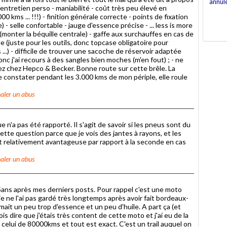
annul
d'entretien perso - maniabilité - coût très peu élevé en
0 kms ... !!!) - finition générale correcte - points de fixation
) - selle confortable - jauge d'essence précise - ... less is more
e (monter la béquille centrale) - gaffe aux surchauffes en cas de
lle (juste pour les outils, donc topcase obligatoire pour
s ...) - difficile de trouver une sacoche de réservoir adaptée
onc j'ai recours à des sangles bien moches (m'en fout) ; - ne
oyez chez Hepco & Becker. Bonne route sur cette brêle. La
e constater pendant les 3.000 kms de mon périple, elle roule
aler un abus
 n'a pas été rapporté. Il s'agit de savoir si les pneus sont du
ette question parce que je vois des jantes à rayons, et les
t relativement avantageuse par rapport à la seconde en cas
aler un abus
 5ans après mes derniers posts. Pour rappel c'est une moto
e ne l'ai pas gardé très longtemps après avoir fait bordeaux-
mait un peu trop d'essence et un peu d'huile. A part ça (et
dois dire que j'étais très content de cette moto et j'ai eu de la
t celui de 80000kms et tout est exact. C'est un trail auquel on