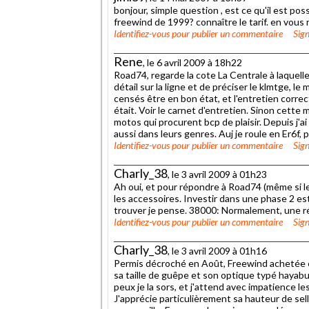
bonjour, simple question , est ce qu'il est po
freewind de 1999? connaître le tarif. en vous 
Identifiez-vous
pour publier un commentaire
Sign
Rene
, le 6 avril 2009 à 18h22
Road74, regarde la cote La Centrale à laquelle 
détail sur la ligne et de préciser le klmtge, l
censés être en bon état, et l'entretien corre
était. Voir le carnet d'entretien. Sinon cette
motos qui procurent bcp de plaisir. Depuis j'
aussi dans leurs genres. Auj je roule en Er6f, 
Identifiez-vous
pour publier un commentaire
Sign
Charly_38
, le 3 avril 2009 à 01h23
Ah oui, et pour répondre à Road74 (même si le 
les accessoires. Investir dans une phase 2 es
trouver je pense. 38000: Normalement, une révi
Identifiez-vous
pour publier un commentaire
Sign
Charly_38
, le 3 avril 2009 à 01h16
Permis décroché en Août, Freewind achetée 
sa taille de guêpe et son optique typé hayabu
peux je la sors, et j'attend avec impatience le
J'apprécie particulièrement sa hauteur de sell