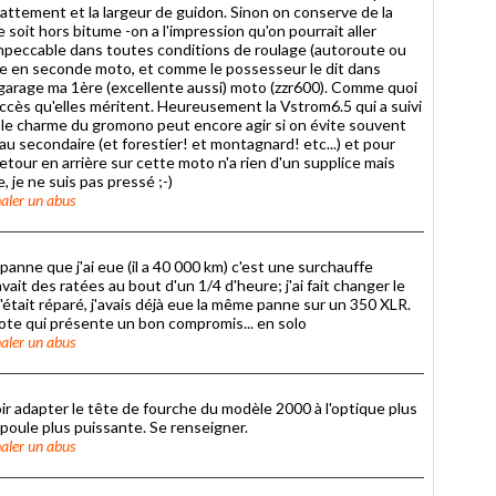
battement et la largeur de guidon. Sinon on conserve de la
oit hors bitume -on a l'impression qu'on pourrait aller
 impeccable dans toutes conditions de roulage (autoroute ou
ase en seconde moto, et comme le possesseur le dit dans
 au garage ma 1ère (excellente aussi) moto (zzr600). Comme quoi
ccès qu'elles méritent. Heureusement la Vstrom6.5 qui a suivi
ut, le charme du gromono peut encore agir si on évite souvent
eau secondaire (et forestier! et montagnard! etc...) et pour
tour en arrière sur cette moto n'a rien d'un supplice mais
, je ne suis pas pressé ;-)
aler un abus
panne que j'ai eue (il a 40 000 km) c'est une surchauffe
it des ratées au bout d'un 1/4 d'heure; j'ai fait changer le
'était réparé, j'avais déjà eue la même panne sur un 350 XLR.
e mote qui présente un bon compromis... en solo
aler un abus
ir adapter le tête de fourche du modèle 2000 à l'optique plus
poule plus puissante. Se renseigner.
aler un abus