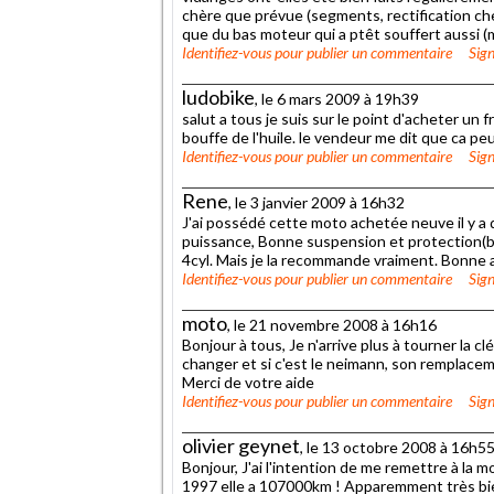
chère que prévue (segments, rectification chem
que du bas moteur qui a ptêt souffert aussi 
Identifiez-vous
pour publier un commentaire
Sign
ludobike
, le 6 mars 2009 à 19h39
salut a tous je suis sur le point d'acheter un
bouffe de l'huile. le vendeur me dit que ca p
Identifiez-vous
pour publier un commentaire
Sign
Rene
, le 3 janvier 2009 à 16h32
J'ai possédé cette moto achetée neuve il y a 
puissance, Bonne suspension et protection(bul
4cyl. Mais je la recommande vraiment. Bonne 
Identifiez-vous
pour publier un commentaire
Sign
moto
, le 21 novembre 2008 à 16h16
Bonjour à tous, Je n'arrive plus à tourner la c
changer et si c'est le neimann, son remplacem
Merci de votre aide
Identifiez-vous
pour publier un commentaire
Sign
olivier geynet
, le 13 octobre 2008 à 16h5
Bonjour, J'ai l'intention de me remettre à la
1997 elle a 107000km ! Apparemment très bien 