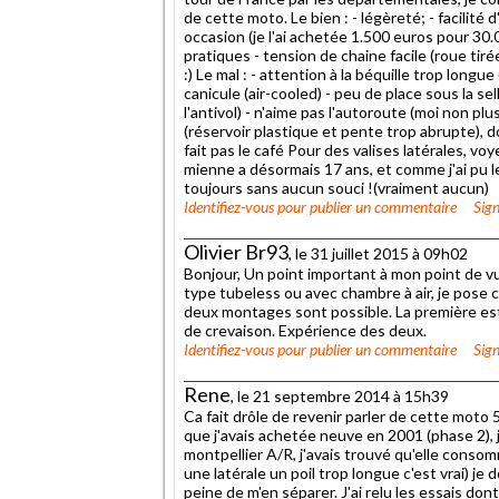
de cette moto. Le bien : - légèreté; - facilité 
occasion (je l'ai achetée 1.500 euros pour 30.00
pratiques - tension de chaine facile (roue tirée
:) Le mal : - attention à la béquille trop longu
canicule (air-cooled) - peu de place sous la se
l'antivol) - n'aime pas l'autoroute (moi non plu
(réservoir plastique et pente trop abrupte), d
fait pas le café Pour des valises latérales, v
mienne a désormais 17 ans, et comme j'ai pu l
toujours sans aucun souci !(vraiment aucun)
Identifiez-vous
pour publier un commentaire
Sign
Olivier Br93
, le 31 juillet 2015 à 09h02
Bonjour, Un point important à mon point de vue
type tubeless ou avec chambre à air, je pose c
deux montages sont possible. La première es
de crevaison. Expérience des deux.
Identifiez-vous
pour publier un commentaire
Sign
Rene
, le 21 septembre 2014 à 15h39
Ca fait drôle de revenir parler de cette moto
que j'avais achetée neuve en 2001 (phase 2), j
montpellier A/R, j'avais trouvé qu'elle consom
une latérale un poil trop longue c'est vrai) je 
peine de m'en séparer. J'ai relu les essais don