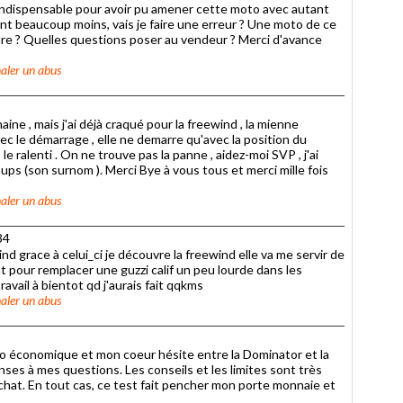
s indispensable pour avoir pu amener cette moto avec autant
nt beaucoup moins, vais je faire une erreur ? Une moto de ce
ure ? Quelles questions poser au vendeur ? Merci d'avance
aler un abus
ine , mais j'ai déjà craqué pour la freewind , la mienne
vec le démarrage , elle ne demarre qu'avec la position du
le ralenti . On ne trouve pas la panne , aidez-moi SVP , j'ai
ups (son surnom ). Merci Bye à vous tous et merci mille fois
aler un abus
34
nd grace à celui_ci je découvre la freewind elle va me servir de
t pour remplacer une guzzi calif un peu lourde dans les
ravail à bientot qd j'aurais fait qqkms
aler un abus
nso économique et mon coeur hésite entre la Dominator et la
es à mes questions. Les conseils et les limites sont très
achat. En tout cas, ce test fait pencher mon porte monnaie et