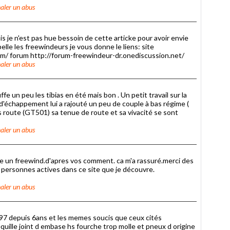
aler un abus
s je n'est pas hue bessoin de cette articke pour avoir envie
ppelle les freewindeurs je vous donne le liens: site
om/ forum http://forum-freewindeur-dr.onediscussion.net/
aler un abus
fe un peu les tibias en été mais bon . Un petit travail sur la
 d'échappement lui a rajouté un peu de couple à bas régime (
us route (GT501) sa tenue de route et sa vivacité se sont
aler un abus
saie un freewind.d'apres vos comment. ca m'a rassuré.merci des
 aux personnes actives dans ce site que je découvre.
aler un abus
e 97 depuis 6ans et les memes soucis que ceux cités
uille joint d embase hs fourche trop molle et pneux d origine