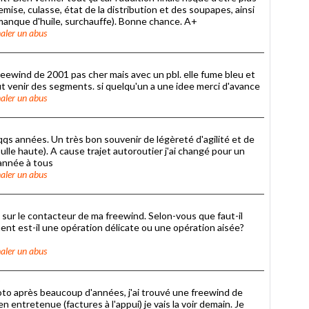
ise, culasse, état de la distribution et des soupapes, ainsi
(manque d'huile, surchauffe). Bonne chance. A+
aler un abus
 freewind de 2001 pas cher mais avec un pbl. elle fume bleu et
eut venir des segments. si quelqu'un a une idee merci d'avance
aler un abus
qqs années. Un très bon souvenir de légèreté d'agilité et de
le haute). A cause trajet autoroutier j'ai changé pour un
année à tous
aler un abus
lé sur le contacteur de ma freewind. Selon-vous que faut-il
ent est-il une opération délicate ou une opération aisée?
aler un abus
5
 moto après beaucoup d'années, j'ai trouvé une freewind de
entretenue (factures à l'appui) je vais la voir demain. Je