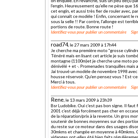
on enquille. En revanche, suis un peu déçu par 
l'engin. Heureusement qu'elle ne pèse que 16
cet engin, et aussi très fier de rouler avec, p
qui connaît ce modèle ! Enfin, concernant le
sous la selle !! Par contre, l'allonge est terri
portions de route. Bonne route !
Identifiez-vous
pour publier un commentaire
Sign
road74
, le 27 mars 2009 à 17h44
Je cherche ma première moto "grosse cylindréé"
Ténéré mais en lisant cet article je suis tomb
montagne (1100m)et je cherche une moto pour
dénivélé + et -. Promenades tranquilles mais
Jai trouvé un modèle de novembre 1998 avec
housse réservoir. Qu'en pensez vous ? Est-ce
Merci à tous.
Identifiez-vous
pour publier un commentaire
Sign
Rene
, le 13 mars 2009 à 23h39
Bsr Ludobike. Oui c'est pas bon signe. Il faut
2001 c'est déjà forcément pas cher en occase 
de la réparation/prix à la revente. Un gros mon
soutenir de bonnes moyennes sur des portions 
du reste sur ce moteur dans des usages disons,
30mkms et changée en moyenne à 40mkms. Cela a
vidanges ont-elles été bien faits régulièrement