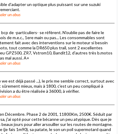
ssible d'adapter un optique plus puissant sur une suzuki
remerciant.
aler un abus
bcp de -particuliers- se réfèrent. N'oublie pas de faire le
e mois de m.e.c., 1ere main ou pas... Les consommables sont
ctement fait avec des interventions sur le moteur si besoin
 moto, tout comme la DR650 plus trail, sont 2 excellentes
ai eu GPZ500, ZR7, Vstrom10, Bandit12, d'autres très b.motos
pas mal aussi. A+
aler un abus
we est déjà passé ...), le prix me semble correct, surtout avec
t sûrement mieux, mais à 1800, c'est un peu compliqué à
sion a du être réalisée à 36000, à vérifier.
aler un abus
en Décembre. Phase 2 de 2001, 11800Km, 2500€. Séduit par
sa, j'ai opté pour cette bécanne un peu atypique. Dès que je
s beaux jours pour aller arsouiller sur les routes de montagne.
e (je fais 1m90), sa patate, le son un poil supermotard quand