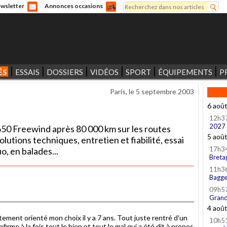
Rechercher
wsletter
Annonces occasions
Formulaire de recherche
ÉS
ESSAIS
DOSSIERS
VIDÉOS
SPORT
ÉQUIPEMENTS
P
Paris, le
5 septembre 2003
6 aoû
12h3
2027
650 Freewind après 80 000 km sur les routes
5 aoû
lutions techniques, entretien et fiabilité, essai
17h3
uo, en balades...
Breta
11h3
Bagge
09h5
Grand
4 aoû
ortement orienté mon choix il y a 7 ans. Tout juste rentré d'un
10h5
irme à la fois tout le bien et tout le mal qui a été dit à propos