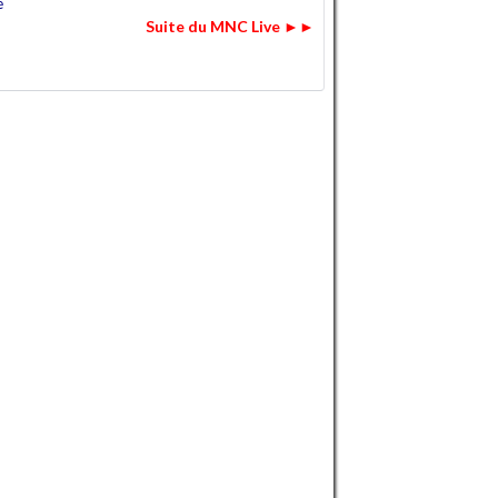
é
Suite du MNC Live ►►