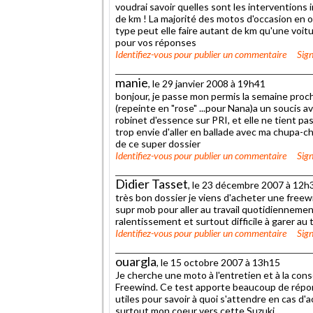
voudrai savoir quelles sont les intervention
de km ! La majorité des motos d'occasion en o
type peut elle faire autant de km qu'une voit
pour vos réponses
Identifiez-vous
pour publier un commentaire
Sign
manie
, le 29 janvier 2008 à 19h41
bonjour, je passe mon permis la semaine procha
(repeinte en "rose" ...pour Nana)a un soucis a
robinet d'essence sur PRI, et elle ne tient pas 
trop envie d'aller en ballade avec ma chupa-ch
de ce super dossier
Identifiez-vous
pour publier un commentaire
Sign
Didier Tasset
, le 23 décembre 2007 à 12h
très bon dossier je viens d'acheter une freewi
supr mob pour aller au travail quotidiennemen
ralentissement et surtout difficile à garer au t
Identifiez-vous
pour publier un commentaire
Sign
ouargla
, le 15 octobre 2007 à 13h15
Je cherche une moto à l'entretien et à la co
Freewind. Ce test apporte beaucoup de répons
utiles pour savoir à quoi s'attendre en cas d'
surtout mon coeur vers cette Suzuki.