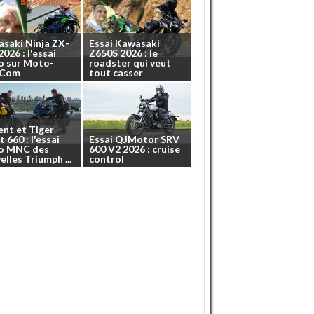
asaki
Ninja
ZX-
Essai
Kawasaki
2026
:
l'essai
Z650S
2026
:
le
o
sur
Moto-
roadster
qui
veut
.Com
tout
casser
ent
et
Tiger
t
660
:
l'essai
Essai
QJMotor
SRV
o
MNC
des
600
V2
2026
:
cruise
elles
Triumph
...
control