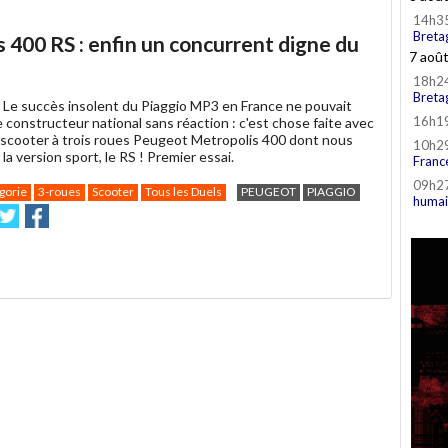
14h3
Breta
 400 RS : enfin un concurrent digne du
7 aoû
18h2
Breta
-
Le succès insolent du Piaggio MP3 en France ne pouvait
16h1
e constructeur national sans réaction : c'est chose faite avec
scooter à trois roues Peugeot Metropolis 400 dont nous
10h2
la version sport, le RS ! Premier essai.
Franc
09h2
gorie
3-roues
Scooter
Tous les Duels
PEUGEOT
PIAGGIO
humai
nvoyer
Partager
Partager
sur
sur
e
Twitter
Facebook