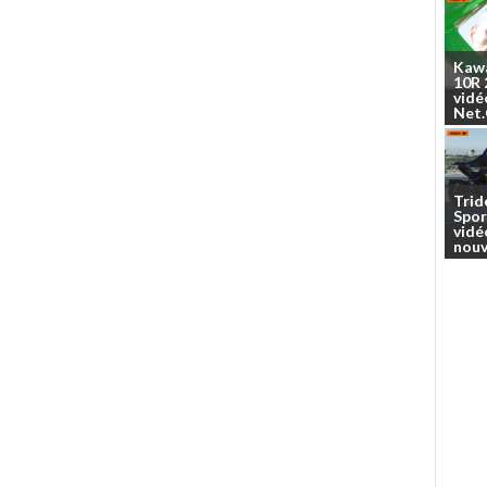
Kaw
10R
vidé
Net
Trid
Spor
vidé
nouv