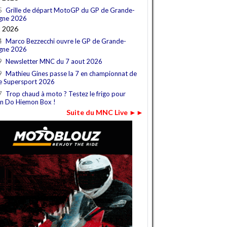
5
Grille de départ MotoGP du GP de Grande-
gne 2026
t 2026
4
Marco Bezzecchi ouvre le GP de Grande-
gne 2026
9
Newsletter MNC du 7 aout 2026
9
Mathieu Gines passe la 7 en championnat de
e Supersport 2026
7
Trop chaud à moto ? Testez le frigo pour
n Do Hiemon Box !
Suite du MNC Live ►►