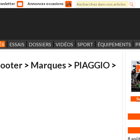
Rechercher
wsletter
Annonces occasions
Formulaire de recherche
ÉS
ESSAIS
DOSSIERS
VIDÉOS
SPORT
ÉQUIPEMENTS
P
cooter
>
Marques
>
PIAGGIO
>
S
8 aoû