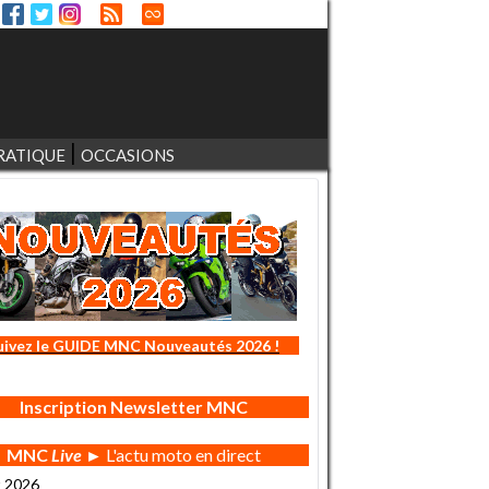
RATIQUE
OCCASIONS
uivez le GUIDE MNC Nouveautés 2026 !
Inscription Newsletter MNC
MNC
Live
► L'actu moto en direct
t 2026