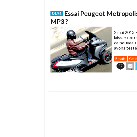
Essai Peugeot Metropolis
DUEL
MP3 ?
2 mai 2013 
laisser notr
ce nouveau 
avons testé 
Essais
Caté
E
27
cet
articl
à
.
un
ami