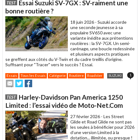
Essai Suzuki SV-7GX : SV-raiment une
TEST
à
un
bonne routière ?
ami
18 juin 2026 -
Suzuki accorde
une seconde jeunesse à sa
populaire SV650 avec une
variante inédite aux prétentions
routières : la SV-7GX. Un semi-
carénage, une boucle redessinée
et plusieurs aspects pratiques
se greffent aux côtés du V-Twin et du cadre treillis d'origine.
Suffisant pour "Tracer" vers le succès ? Essai.
1
Essais
Tous les Essais
Catégorie
Routière
Roadster
SUZUKI
Envoyer
Partager
Partager
cet
sur
sur
article
Twitter
Facebook
Harley-Davidson Pan America 1250
TEST
à
un
Limited : l’essai vidéo de Moto-Net.Com
ami
27 février 2026 -
Les Street
Glide et Road Glide ne sont pas
les seules à bénéficier pour 2026
d’une version Limited à la
dotation... illimitée, ou presque !