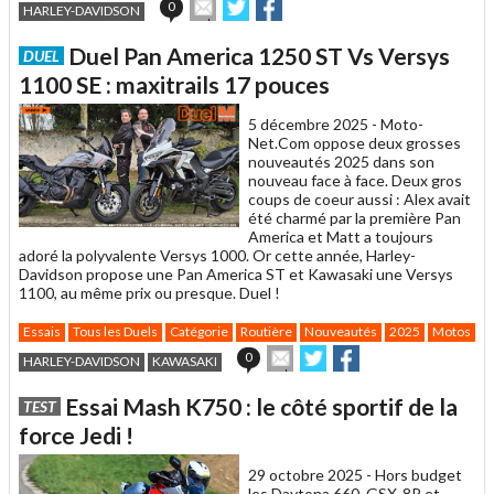
Envoyer
Partager
Partager
0
HARLEY-DAVIDSON
cet
sur
sur
article
Twitter
Facebook
Duel Pan America 1250 ST Vs Versys
DUEL
à
un
1100 SE : maxitrails 17 pouces
ami
5 décembre 2025 -
Moto-
Net.Com oppose deux grosses
nouveautés 2025 dans son
nouveau face à face. Deux gros
coups de coeur aussi : Alex avait
été charmé par la première Pan
America et Matt a toujours
adoré la polyvalente Versys 1000. Or cette année, Harley-
Davidson propose une Pan America ST et Kawasaki une Versys
1100, au même prix ou presque. Duel !
Essais
Tous les Duels
Catégorie
Routière
Nouveautés
2025
Motos
C
Envoyer
Partager
Partager
0
HARLEY-DAVIDSON
KAWASAKI
cet
sur
sur
article
Twitter
Facebook
Essai Mash K750 : le côté sportif de la
TEST
à
un
force Jedi !
ami
29 octobre 2025 -
Hors budget
les Daytona 660, GSX-8R et