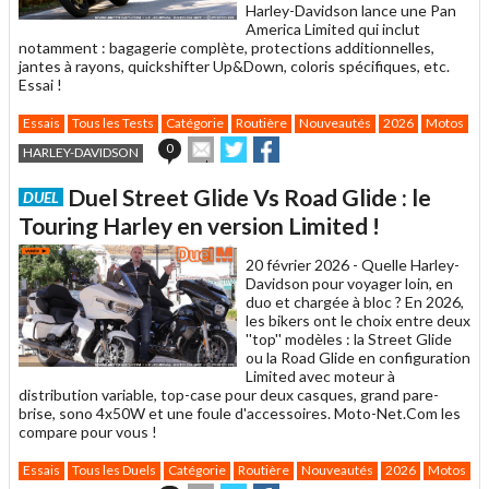
Harley-Davidson lance une Pan
America Limited qui inclut
notamment : bagagerie complète, protections additionnelles,
jantes à rayons, quickshifter Up&Down, coloris spécifiques, etc.
Essai !
Essais
Tous les Tests
Catégorie
Routière
Nouveautés
2026
Motos
Ca
Envoyer
Partager
Partager
0
HARLEY-DAVIDSON
cet
sur
sur
article
Twitter
Facebook
Duel Street Glide Vs Road Glide : le
DUEL
à
un
Touring Harley en version Limited !
ami
20 février 2026 -
Quelle Harley-
Davidson pour voyager loin, en
duo et chargée à bloc ? En 2026,
les bikers ont le choix entre deux
''top'' modèles : la Street Glide
ou la Road Glide en configuration
Limited avec moteur à
distribution variable, top-case pour deux casques, grand pare-
brise, sono 4x50W et une foule d'accessoires. Moto-Net.Com les
compare pour vous !
Essais
Tous les Duels
Catégorie
Routière
Nouveautés
2026
Motos
C