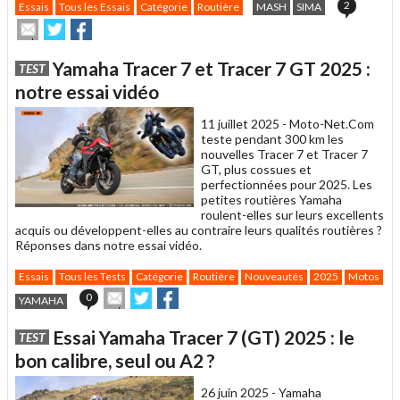
2
Essais
Tous les Essais
Catégorie
Routière
MASH
SIMA
Envoyer
Partager
Partager
cet
sur
sur
article
Twitter
Facebook
Yamaha Tracer 7 et Tracer 7 GT 2025 :
TEST
à
un
notre essai vidéo
ami
11 juillet 2025 -
Moto-Net.Com
teste pendant 300 km les
nouvelles Tracer 7 et Tracer 7
GT, plus cossues et
perfectionnées pour 2025. Les
petites routières Yamaha
roulent-elles sur leurs excellents
acquis ou développent-elles au contraire leurs qualités routières ?
Réponses dans notre essai vidéo.
Essais
Tous les Tests
Catégorie
Routière
Nouveautés
2025
Motos
Ca
Envoyer
Partager
Partager
0
YAMAHA
cet
sur
sur
article
Twitter
Facebook
Essai Yamaha Tracer 7 (GT) 2025 : le
TEST
à
un
bon calibre, seul ou A2 ?
ami
26 juin 2025 -
Yamaha