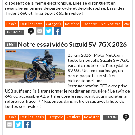
disposent de la même électronique. Elles se distinguent en
revanche en termes de partie-cycle et de philosophie. Essai des
Trident 660 et Tiger Sport 660. En vidéo !
Essais
Tous les Tests
Catégorie
Routière
Roadster
Nouveautés
2026
Envoyer
Partager
Partager
0
TRIUMPH
cet
sur
sur
article
Twitter
Facebook
Notre essai vidéo Suzuki SV-7GX 2026
TEST
à
un
25 juin 2026 -
Moto-Net.Com
ami
teste la nouvelle Suzuki SV-7GX,
variante routière de l'inoxydable
SV650. Un semi-carénage, un
porte-paquets, un shifter
bidirectionnel, une
instrumentation TFT avec prise
USB suffisent-ils à transformer le roadster en routière ? Le twin de
645 cc, accessible A2, a-t-il encore le répondant pour inquiéter la
référence Tracer 7 ? Réponses dans notre essai, avec la liste de
toutes ses rivales !
0
Essais
Tous les Essais
Catégorie
Routière
Roadster
SUZUKI
Envoyer
Partager
Partager
cet
sur
sur
article
Twitter
Facebook