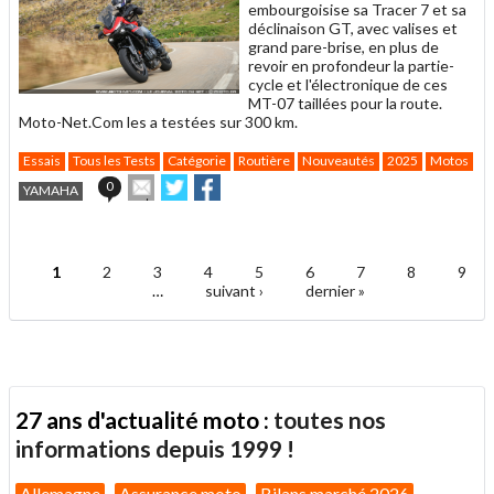
embourgoisise sa Tracer 7 et sa
déclinaison GT, avec valises et
grand pare-brise, en plus de
revoir en profondeur la partie-
cycle et l'électronique de ces
MT-07 taillées pour la route.
Moto-Net.Com les a testées sur 300 km.
Essais
Tous les Tests
Catégorie
Routière
Nouveautés
2025
Motos
Ca
Envoyer
Partager
Partager
0
YAMAHA
cet
sur
sur
article
Twitter
Facebook
.
à
un
1
2
3
4
5
6
7
8
9
ami
Pages
…
suivant ›
dernier »
27 ans d'actualité moto :
toutes nos
informations depuis 1999 !
Allemagne
Assurance moto
Bilans marché 2026