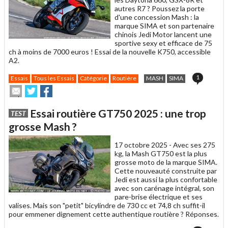
autres R7 ? Poussez la porte
d'une concession Mash : la
marque SIMA et son partenaire
chinois Jedi Motor lancent une
sportive sexy et efficace de 75
ch à moins de 7000 euros ! Essai de la nouvelle K750, accessible
A2.
1
Essais
Tous les Essais
Catégorie
Routière
MASH
SIMA
Envoyer
Partager
Partager
cet
sur
sur
article
Twitter
Facebook
Essai routière GT750 2025 : une trop
TEST
à
un
grosse Mash ?
ami
17 octobre 2025 -
Avec ses 275
kg, la Mash GT750 est la plus
grosse moto de la marque SIMA.
Cette nouveauté construite par
Jedi est aussi la plus confortable
avec son carénage intégral, son
pare-brise électrique et ses
valises. Mais son "petit" bicylindre de 730 cc et 74,8 ch suffit-il
pour emmener dignement cette authentique routière ? Réponses.