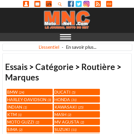
L'essentiel
-
En savoir plus...
Essais
>
Catégorie
>
Routière
>
Marques
BMW
DUCATI
24
5
HARLEY-DAVIDSON
HONDA
3
31
INDIAN
KAWASAKI
1
25
KTM
MASH
1
2
MOTO GUZZI
MV AGUSTA
2
2
SIMA
SUZUKI
2
11