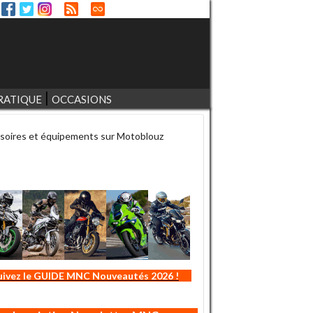
RATIQUE
OCCASIONS
soires et équipements sur Motoblouz
uivez le GUIDE MNC Nouveautés 2026 !