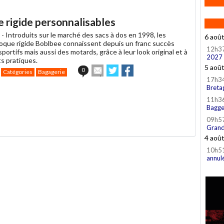
e rigide personnalisables
 -
Introduits sur le marché des sacs à dos en 1998, les
6 aoû
oque rigide Boblbee connaissent depuis un franc succès
12h3
portifs mais aussi des motards, grâce à leur look original et à
2027
ts pratiques.
5 aoû
Envoyer
Partager
Partager
0
Catégories
Bagagerie
cet
sur
sur
17h3
article
Twitter
Facebook
Breta
à
11h3
un
Bagge
ami
09h5
Grand
4 aoû
10h5
annul