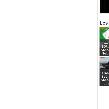
Les 
Kaw
10R
vidé
Net
Trid
Spor
vidé
nouv