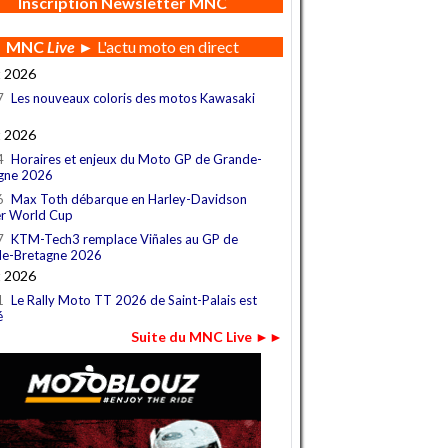
Inscription Newsletter MNC
MNC
Live
► L'actu moto en direct
t 2026
7
Les nouveaux coloris des motos Kawasaki
t 2026
4
Horaires et enjeux du Moto GP de Grande-
gne 2026
6
Max Toth débarque en Harley-Davidson
r World Cup
7
KTM-Tech3 remplace Viñales au GP de
e-Bretagne 2026
t 2026
1
Le Rally Moto TT 2026 de Saint-Palais est
é
Suite du MNC Live ►►