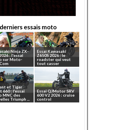
derniers essais moto
asaki
Ninja
ZX-
Essai
Kawasaki
2026
:
l'essai
Z650S
2026
:
le
o
sur
Moto-
roadster
qui
veut
.Com
tout
casser
ent
et
Tiger
t
660
:
l'essai
Essai
QJMotor
SRV
o
MNC
des
600
V2
2026
:
cruise
elles
Triumph
...
control