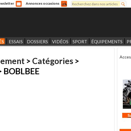
Rechercher
wsletter
Annonces occasions
Formulaire de recherche
ÉS
ESSAIS
DOSSIERS
VIDÉOS
SPORT
ÉQUIPEMENTS
P
Acces
pement
>
Catégories
>
> BOBLBEE
S