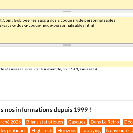
et saisissez le résultat. Par exemple, pour 1 + 3, saisissez 4.
s nos informations depuis 1999 !
arché 2026
Bilans statistiques
Casques
Dans Le Rétro
Déc
des pratiques
High-tech
Horizons
Lobbying
Nouveautés 