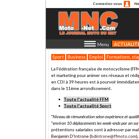
Connectez-vous
Ne
ACTUALIT
Menu
Sport
Business
Emploi
Formations, stag
La Fédération française de motocyclisme (FFM
et marketing pour animer ses réseaux et rédi
en CDI à 39 heures est à pourvoir immédiatem
dans le 11ème arrondissement.
Toute l'actualité FFM
Toute l'actualité Sport
"
Niveau de rémunération selon expérience et qualifi
"
environ 10 déplacements les week-ends par an sur 
prétentions salariales sont à adresser par ma
Benjamin D'Introne (
bdintrone@ffmoto.com
)