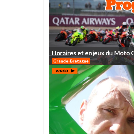
Horaires
et
enjeux
du
Moto
Grande-Bretagne