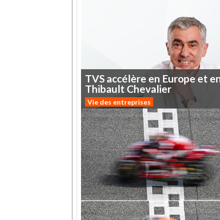
TVS
accélère
en
Europe
et
e
Thibault
Chevalier
Vie des entreprises