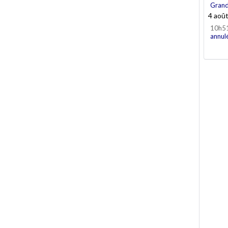
Grand
4 aoû
10h5
annul