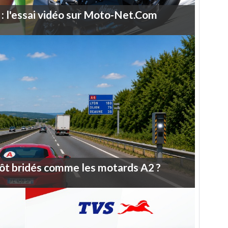
:
l'essai
vidéo
sur
Moto-Net.Com
ôt
bridés
comme
les
motards
A2
?