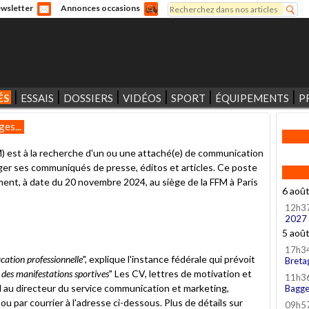
Rechercher
wsletter
Annonces occasions
Formulaire de recherche
ÉS
ESSAIS
DOSSIERS
VIDÉOS
SPORT
ÉQUIPEMENTS
P
es...
) est à la recherche d'un ou une attaché(e) de communication
ger ses communiqués de presse, éditos et articles. Ce poste
ent, à date du 20 novembre 2024, au siège de la FFM à Paris
6 aoû
12h3
2027
5 aoû
17h3
cation professionnelle
", explique l'instance fédérale qui prévoit
Breta
des manifestations sportives
" Les CV, lettres de motivation et
11h3
il au directeur du service communication et marketing,
Bagge
, ou par courrier à l'adresse ci-dessous. Plus de détails sur
09h5