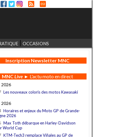
RATIQUE
OCCASIONS
Inscription Newsletter MNC
MNC
Live
► L'actu moto en direct
t 2026
7
Les nouveaux coloris des motos Kawasaki
t 2026
4
Horaires et enjeux du Moto GP de Grande-
gne 2026
6
Max Toth débarque en Harley-Davidson
r World Cup
7
KTM-Tech3 remplace Viñales au GP de