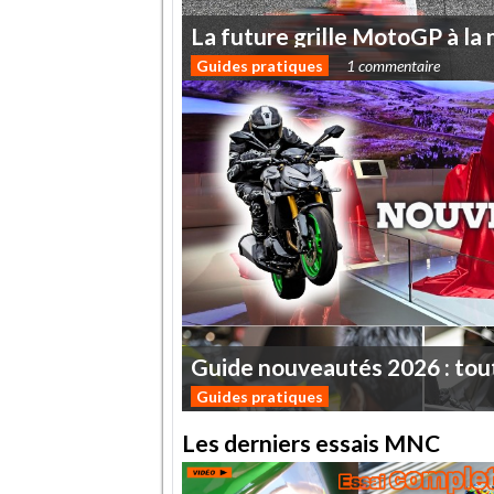
La
future
grille
MotoGP
à
la
Guides pratiques
1 commentaire
Guide
nouveautés
2026
:
tou
Guides pratiques
Les derniers essais MNC