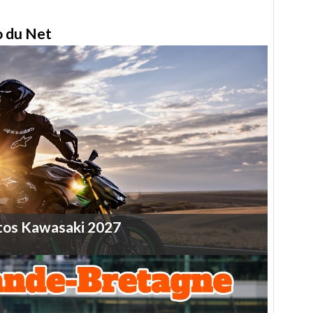
to du Net
tos
Kawasaki
2027