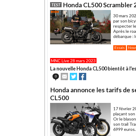
Honda CL500 Scrambler 20
TEST
30 mars 202
par son bic
respecter l
Après le roa
débarque : l
Essais
Nou
MNC Live 28 mars 2023
La nouvelle Honda CL500 bientôt à l'e
Envoyer
Partager
Partager
0
cet
sur
sur
article
Twitter
Facebook
Honda annonce les tarifs de s
à
un
CL500
ami
17 février 2
plaçant son
Or le blason
son trail Tr
6999 euros.