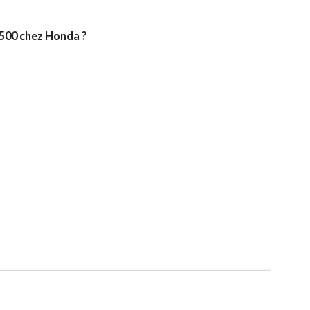
article
Twitter
Facebook
à
un
500 chez Honda ?
ami