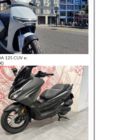
A 125 CUV e:
€)