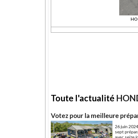
HO
Toute l'actualité
HON
Votez pour la meilleure prép
26 juin 2024
sept prépar
avec seize 