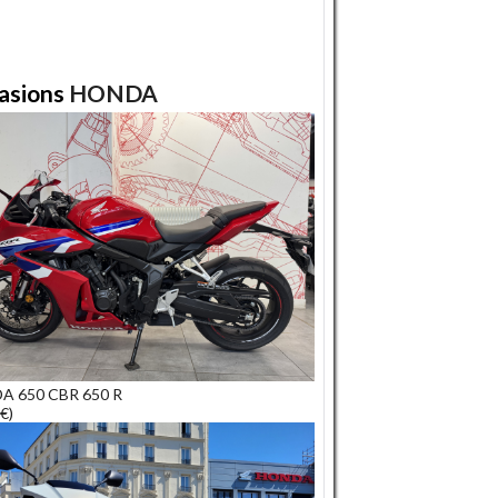
asions
HONDA
A 650 CBR 650 R
€)