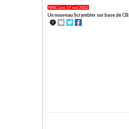
MNC Live 19 mai 2022
Un nouveau Scrambler sur base de CB
Envoyer
Partager
Partager
0
cet
sur
sur
article
Twitter
Facebook
.
à
un
ami
.