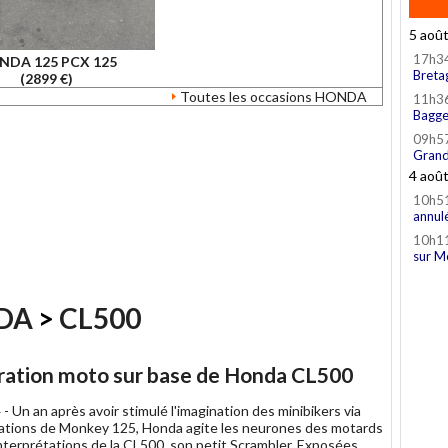
5 aoû
17h3
NDA 125 PCX 125
Breta
(2899 €)
Toutes les occasions HONDA
11h3
Bagge
09h5
Grand
4 aoû
10h5
annul
10h1
sur M
DA
>
CL500
aration moto sur base de Honda CL500
 -
Un an après avoir stimulé l'imagination des minibikers via
ations de Monkey 125, Honda agite les neurones des motards
interprétations de la CL500, son petit Scrambler. Exposées