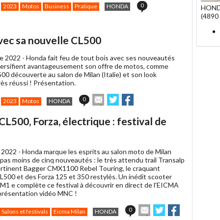
0
2023
Motos
Business
Pratique
HONDA
HOND
(4890 
vec sa nouvelle CL500
e 2022 -
Honda fait feu de tout bois avec ses nouveautés
versifient avantageusement son offre de motos, comme
500 découverte au salon de Milan (Italie) et son look
ès réussi ! Présentation.
Envoyer
Partager
Partager
0
2023
Motos
HONDA
cet
sur
sur
article
Twitter
Facebook
500, Forza, électrique : festival de
à
un
ami
 2022 -
Honda marque les esprits au salon moto de Milan
c pas moins de cinq nouveautés : le très attendu trail Transalp
ertinent Bagger CMX1100 Rebel Touring, le craquant
L500 et des Forza 125 et 350 restylés. Un inédit scooter
EM1 e complète ce festival à découvrir en direct de l'EICMA
présentation vidéo MNC !
Envoyer
Partager
Partager
0
Salons et festivals
Eicma Milan
HONDA
cet
sur
sur