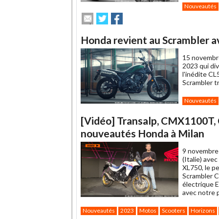
Nouveautés
Envoyer
Partager
Partager
cet
sur
sur
article
Twitter
Facebook
Honda revient au Scrambler a
à
un
15 novembr
ami
2023 qui di
l'inédite CL
Scrambler tr
Nouveautés
[Vidéo] Transalp, CMX1100T, CL
nouveautés Honda à Milan
9 novembre
(Italie) ave
XL750, le p
Scrambler C
électrique 
avec notre 
Nouveautés
2023
Motos
Scooters
Horizons