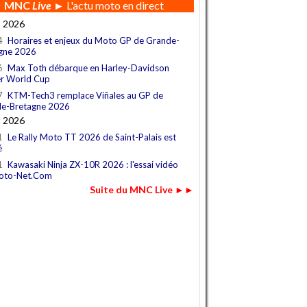
MNC
Live
► L'actu moto en direct
t 2026
4
Horaires et enjeux du Moto GP de Grande-
gne 2026
6
Max Toth débarque en Harley-Davidson
r World Cup
7
KTM-Tech3 remplace Viñales au GP de
e-Bretagne 2026
t 2026
1
Le Rally Moto TT 2026 de Saint-Palais est
é
1
Kawasaki Ninja ZX-10R 2026 : l'essai vidéo
oto-Net.Com
Suite du MNC Live ►►