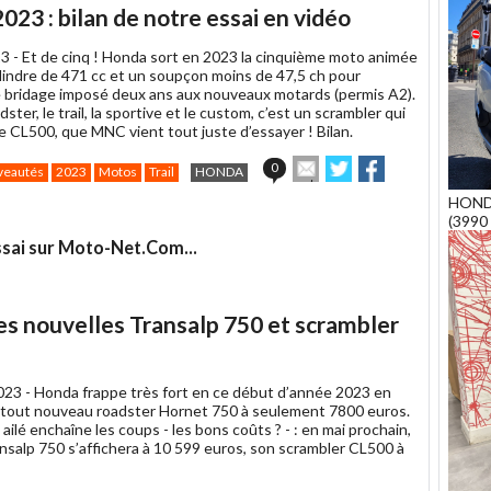
article
Twitter
Facebook
23 : bilan de notre essai en vidéo
à
un
3 -
Et de cinq ! Honda sort en 2023 la cinquième moto animée
ami
ylindre de 471 cc et un soupçon moins de 47,5 ch pour
e bridage imposé deux ans aux nouveaux motards (permis A2).
dster, le trail, la sportive et le custom, c’est un scrambler qui
e CL500, que MNC vient tout juste d’essayer ! Bilan.
Envoyer
Partager
Partager
0
veautés
2023
Motos
Trail
HONDA
cet
sur
sur
HOND
article
Twitter
Facebook
(3990 
à
un
ssai sur Moto-Net.Com...
ami
es nouvelles Transalp 750 et scrambler
023 -
Honda frappe très fort en ce début d’année 2023 en
 tout nouveau roadster Hornet 750 à seulement 7800 euros.
 ailé enchaîne les coups - les bons coûts ? - : en mai prochain,
ansalp 750 s’affichera à 10 599 euros, son scrambler CL500 à