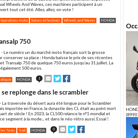
tival Wheels And Waves, ces machines participent à un
ert tout cet été. Allez, allez, on vote !
réparations moto
Salons et festivals
Wheels and Waves
HONDA
Occ
ansalp 750
 -
Le numéro un du marché moto français sort la grosse
our conserver sa place : Honda baisse le prix de ses récentes
t Transalp 750 de quelque 750 euros jusqu'au 31 juillet. La
 également 500 euros.
Envoyer
Partager
Partager
1
ratique
HONDA
cet
sur
sur
article
Twitter
Facebook
 se replonge dans le scrambler
à
un
 -
La traversée du désert aura été longue pour le Scrambler
ami
is importée en France, la dynastie des CL était au point mort
HOND
art de siècle ! En 2023, la CL500 relance le n°1 mondial et
(8990 
 ce segment à la mode... et dans le néo-rétro aussi. Essai !
Envoyer
Partager
Partager
0
 les Tests
Trail
HONDA
cet
sur
sur