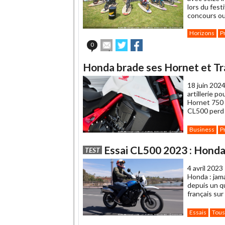
lors du fes
concours ouv
Horizons
P
Envoyer
Partager
Partager
0
cet
sur
sur
article
Twitter
Facebook
Honda brade ses Hornet et Tr
à
un
18 juin 2024
ami
artillerie p
Hornet 750 e
CL500 perd
Business
P
Essai CL500 2023 : Honda
TEST
4 avril 2023
Honda : jama
depuis un qu
français sur
Essais
Tous