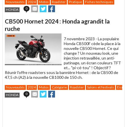
Nouveautés
2024
Motos
Roadster
Pratique
Fiches techniques
Envoyer
Partager
Partager
0
HONDA
cet
sur
sur
article
Twitter
Facebook
CB500 Hornet 2024 : Honda agrandit la
à
un
ruche
ami
7 novembre 2023 -
La populaire
Honda CB500F cède la place à la
nouvelle CB500 Hornet. Ce qui
change ? Un nouveau look, une
injection retravaillée, un anti-
patinage, un écran couleurs TFT
et... "pi-cé-tou" ! Objectif ?
Réunir l'offre roadsters sous la bannière Hornet : de la CB500 de
47,5 ch (A2) à la nouvelle CB1000 de 150 ch.
Nouveautés
2024
Motos
Catégorie
Roadster
Salons et festivals
Eicma
Envoyer
Partager
Partager
0
HONDA
cet
sur
sur
article
Twitter
Facebook
.
à
un
ami