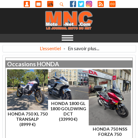
L'essentiel
-
En savoir plus...
Occasions
HONDA
HONDA 1800 GL
1800 GOLDWING
HONDA 750 XL 750
DCT
TRANSALP
(33990 €)
(8999 €)
HONDA 750 NSS
FORZA 750