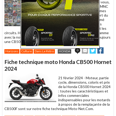
22 juillet 2024 -
Souvenez-vous,
il y a 20 ans jour pour jour, MNC
publiait : "Victime des normes
antipollution, la CB 500 sort du
catalogue après avoir écumé
pendant plus de dix ans les
routes, les moto-écoles et les
circuits. Honda en profite pour moderniser son entrée de gamme
avec la nouvelle CBF 500. Essai". En 2024, Honda propose toujours
une CB500 rebaptisée Hornet !
Envoyer
Partager
Partag
0
Horizons
Culture
Dans Le Rétro
HONDA
cet
sur
sur
article
Twitter
Facebook
Fiche technique moto Honda CB500 Hornet
à
un
2024
ami
21 février 2024 -
Moteur, partie
cycle, dimensions, coloris et prix
de la Honda CB500 Hornet 2024
: toutes les caractéristiques et
infos commerciales
indispensables pour les motards
à propos de la remplaçante de la
CB500F sont sur notre fiche technique Moto-Net.Com.