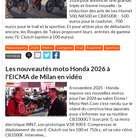
2026 pour annoncer une grande,
triple et bonne nouvelle : la
réduction des prix de ses Hornet
500, NX500 et CBR500R : -500
euros pour le roadster, -700
euros pour le trail et la sportive. Et pour attirer plus de débutants
encore, les Rouges de Tokyo proposent leurs entrées de gamme
avec l’E-Clutch (option à 500 euros).
Nouveautés
2026
Motos
Catégorie
Trail
Roadster
Sportive
Envoyer
Partager
Partager
0
HONDA
cet
sur
sur
article
Twitter
Facebook
Les nouveautés moto Honda 2026 à
à
un
l'EICMA de Milan en vidéo
ami
6 novembre 2025 -
Honda
expose ses nouvelles motos
pour l'an 2026 au salon Eicma !
Moto-Net.Com s'est rendu sur le
stand du constructeur japonais
pour s'informer sur sa routière
CB1000GT (son prix !), sa moto
électrique WN7, son prototype V3R 900 E-Compressor, le
déploiement de son E-Clutch sur les 500 et 750cc, et sa néo-rétro
CB1000F. Interview...