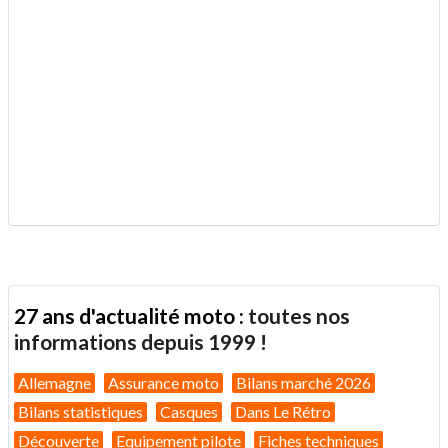
.
27 ans d'actualité moto :
toutes nos
informations depuis 1999 !
Allemagne
Assurance moto
Bilans marché 2026
Bilans statistiques
Casques
Dans Le Rétro
Découverte
Equipement pilote
Fiches techniques